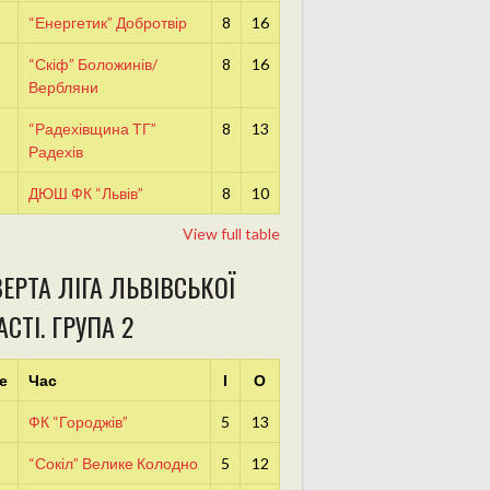
“Енергетик” Добротвір
8
16
“Скіф” Боложинів/
8
16
Вербляни
“Радехівщина ТГ”
8
13
Радехів
ДЮШ ФК “Львів”
8
10
View full table
ЕРТА ЛІГА ЛЬВІВСЬКОЇ
СТІ. ГРУПА 2
е
Час
І
О
ФК “Городжів”
5
13
“Сокіл” Велике Колодно
5
12