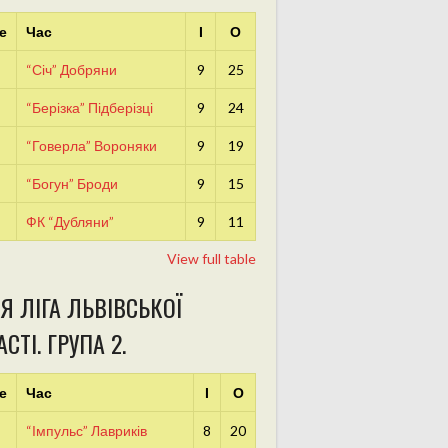
е
Час
І
О
“Січ” Добряни
9
25
“Берізка” Підберізці
9
24
“Говерла” Вороняки
9
19
“Богун” Броди
9
15
ФК “Дубляни”
9
11
View full table
Я ЛІГА ЛЬВІВСЬКОЇ
СТІ. ГРУПА 2.
е
Час
І
О
“Імпульс” Лавриків
8
20