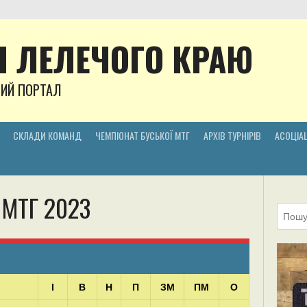
 ЛЕЛЕЧОГО КРАЮ
НИЙ ПОРТАЛ
СКЛАДИ КОМАНД
ЧЕМПІОНАТ БУСЬКОЇ МТГ
АРХІВ ТУРНІРІВ
АСОЦІАЦ
 МТГ 2023
І
В
Н
П
ЗМ
ПМ
О