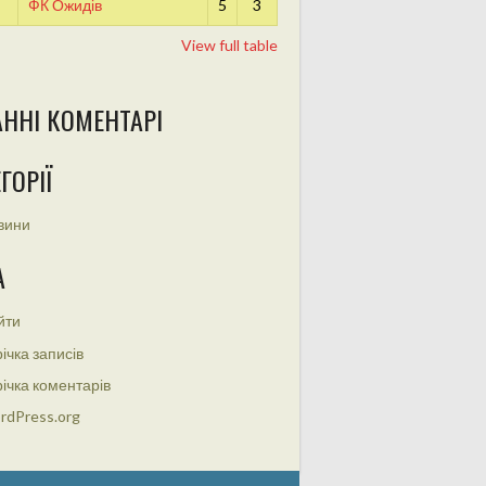
ФК Ожидів
5
3
View full table
АННІ КОМЕНТАРІ
ГОРІЇ
вини
А
йти
ічка записів
ічка коментарів
rdPress.org