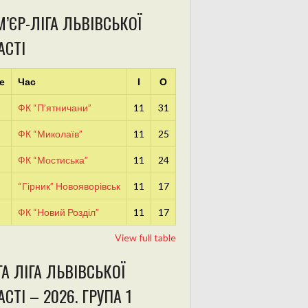
’ЄР-ЛІГА ЛЬВІВСЬКОЇ
АСТІ
е
Час
І
О
ФК “П’ятничани”
11
31
ФК “Миколаїв”
11
25
ФК “Мостиська”
11
24
“Гірник” Новояворівськ
11
17
ФК “Новий Розділ”
11
17
View full table
А ЛІГА ЛЬВІВСЬКОЇ
СТІ – 2026. ГРУПА 1