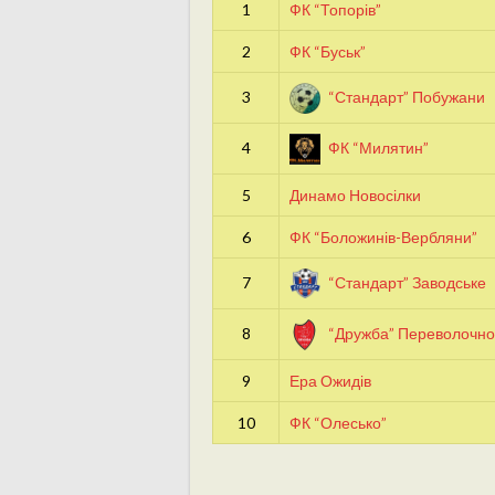
1
ФК “Топорів”
2
ФК “Буськ”
3
“Стандарт” Побужани
4
ФК “Милятин”
5
Динамо Новосілки
6
ФК “Боложинів-Вербляни”
7
“Стандарт” Заводське
8
“Дружба” Переволочно
9
Ера Ожидів
10
ФК “Олесько”