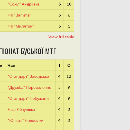
“Сокіл” Андріївка
5
10
ФК “Запитів”
5
6
ФК “Милятин”
5
1
View full table
ПІОНАТ БУСЬКОЇ МТГ
е
Час
І
О
“Стандарт” Заводське
4
12
“Дружба” Переволочно
5
9
“Стандарт” Побужани
4
9
Явір Яблунівка
4
3
“Юність” Новосілки
4
3