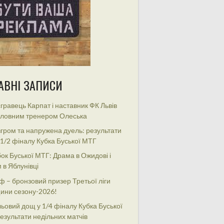
АВНІ ЗАПИСИ
гравець Карпат і наставник ФК Львів
оловним тренером Олеська
гром та напружена дуель: результати
 1/2 фіналу Кубка Буської МТГ
ок Буської МТГ: Драма в Ожидові і
 в Яблунівці
ф – бронзовий призер Третьої ліги
ини сезону-2026!
ьовий дощ у 1/4 фіналу Кубка Буської
езультати недільних матчів