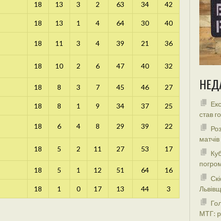
18
13
3
2
63
34
42
18
13
1
4
64
30
40
18
11
3
4
39
21
36
18
10
2
6
47
40
32
НЕД
18
8
3
7
45
46
27
Екс
18
8
1
9
34
37
25
став г
18
6
4
8
29
39
22
Роз
матчів
18
5
2
11
27
53
17
Куб
погром
18
5
1
12
51
64
16
Скі
18
1
0
17
13
44
3
Львівщ
Гол
МТГ: р