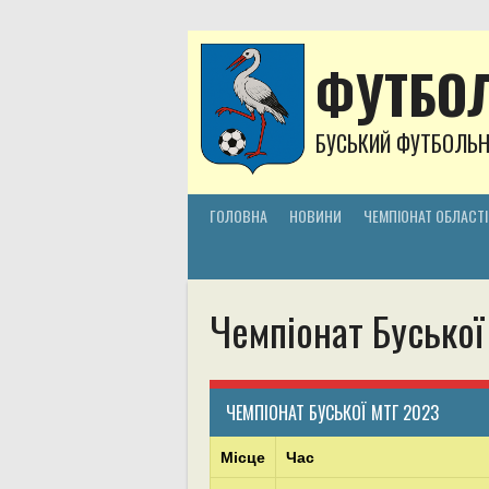
Skip
to
content
ФУТБОЛ
БУСЬКИЙ ФУТБОЛЬ
ГОЛОВНА
НОВИНИ
ЧЕМПІОНАТ ОБЛАСТІ
Чемпіонат Буської
ЧЕМПІОНАТ БУСЬКОЇ МТГ 2023
Місце
Час