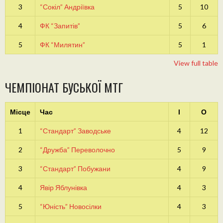
3
“Сокіл” Андріївка
5
10
4
ФК “Запитів”
5
6
5
ФК “Милятин”
5
1
View full table
ЧЕМПІОНАТ БУСЬКОЇ МТГ
Місце
Час
І
О
1
“Стандарт” Заводське
4
12
2
“Дружба” Переволочно
5
9
3
“Стандарт” Побужани
4
9
4
Явір Яблунівка
4
3
5
“Юність” Новосілки
4
3