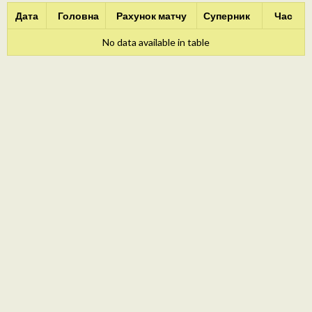
Дата
Головна
Рахунок матчу
Суперник
Час
No data available in table