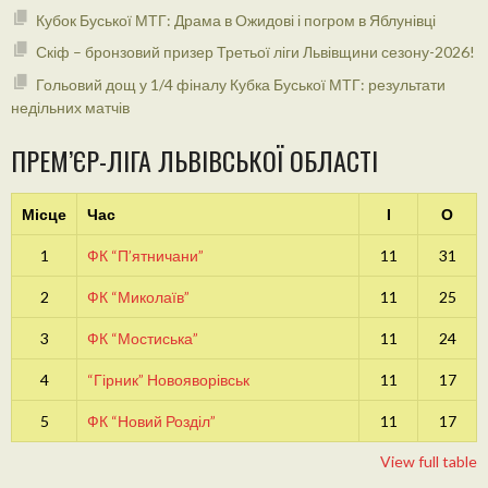
Кубок Буської МТГ: Драма в Ожидові і погром в Яблунівці
Скіф – бронзовий призер Третьої ліги Львівщини сезону-2026!
Гольовий дощ у 1/4 фіналу Кубка Буської МТГ: результати
недільних матчів
ПРЕМ’ЄР-ЛІГА ЛЬВІВСЬКОЇ ОБЛАСТІ
Місце
Час
І
О
1
ФК “П’ятничани”
11
31
2
ФК “Миколаїв”
11
25
3
ФК “Мостиська”
11
24
4
“Гірник” Новояворівськ
11
17
5
ФК “Новий Розділ”
11
17
View full table