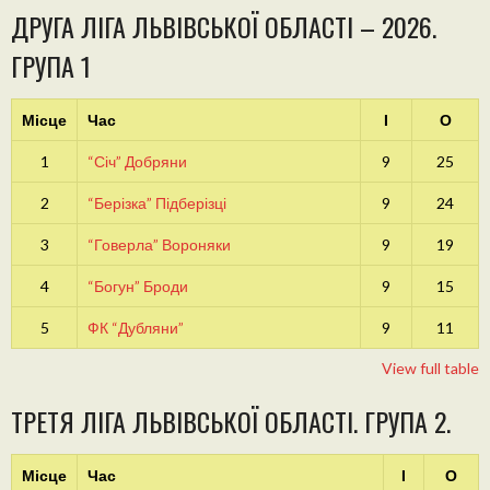
ДРУГА ЛІГА ЛЬВІВСЬКОЇ ОБЛАСТІ – 2026.
ГРУПА 1
Місце
Час
І
О
1
“Січ” Добряни
9
25
2
“Берізка” Підберізці
9
24
3
“Говерла” Вороняки
9
19
4
“Богун” Броди
9
15
5
ФК “Дубляни”
9
11
View full table
ТРЕТЯ ЛІГА ЛЬВІВСЬКОЇ ОБЛАСТІ. ГРУПА 2.
Місце
Час
І
О