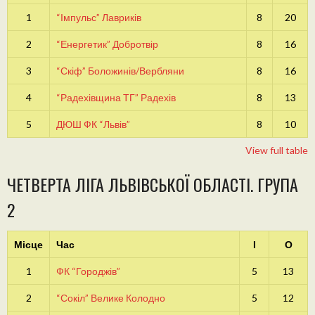
1
“Імпульс” Лавриків
8
20
2
“Енергетик” Добротвір
8
16
3
“Скіф” Боложинів/Вербляни
8
16
4
“Радехівщина ТГ” Радехів
8
13
5
ДЮШ ФК “Львів”
8
10
View full table
ЧЕТВЕРТА ЛІГА ЛЬВІВСЬКОЇ ОБЛАСТІ. ГРУПА
2
Місце
Час
І
О
1
ФК “Городжів”
5
13
2
“Сокіл” Велике Колодно
5
12