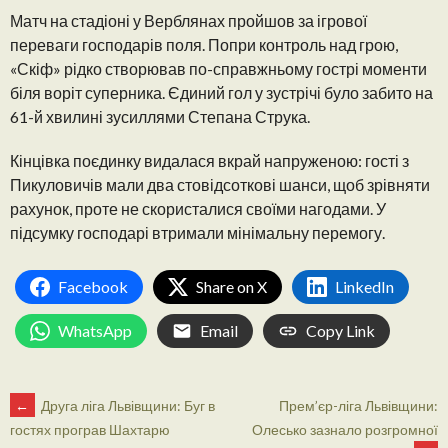
Матч на стадіоні у Верблянах пройшов за ігрової
переваги господарів поля. Попри контроль над грою,
«Скіф» рідко створював по-справжньому гострі моменти
біля воріт суперника. Єдиний гол у зустрічі було забито на
61-й хвилині зусиллями Степана Струка.
Кінцівка поєдинку видалася вкрай напруженою: гості з
Пикуловичів мали два стовідсоткові шанси, щоб зрівняти
рахунок, проте не скористалися своїми нагодами. У
підсумку господарі втримали мінімальну перемогу.
Facebook
Share on X
LinkedIn
WhatsApp
Email
Copy Link
POST
←
Друга ліга Львівщини: Буг в
Прем’єр-ліга Львівщини:
Олесько зазнало розгромної
гостях програв Шахтарю