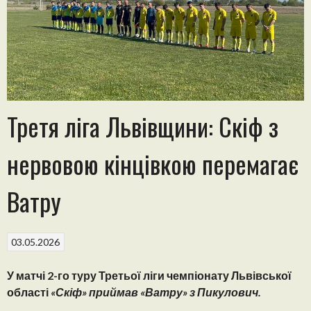
Третя ліга Львівщини: Скіф з
нервовою кінцівкою перемагає
Ватру
03.05.2026
У матчі 2-го туру Третьої ліги чемпіонату Львівської
області
«Скіф» приймав «Ватру» з Пикулович.