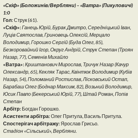
«Скіф» (Боложинів/Вербляни) – «Ватра» (Пикуловичі)
1:0
Гол:
Струк (61).
«Скіф»:
Ганець Юрій, Бурак Дмитро, Середніцький Іван,
Луців Святослав, Гриновець Олексій, Мерцало
Володимир, Горошко Сергій (Буда Олег, 85),
Безкоровайний Ігор, Округ Андрій, Струк Степан (Троян
Назар, 77), Семенів Михайло
«Ватра»:
Криштанович Мирослав, Тричук Назар (Качур
Олександр, 65), Кекляк Тарас, Квінтюк Володимир (Кубів
Назар, 54), Поломаний Ростислав, Лісковський Остап,
Барабаш Олег (Боднар Максим, 82), Возьний Володимир,
Юсик Павло (Бекерський Юрій, 77), Штай Роман, Попів
Степан
Арбітр:
Богдан Горошко.
Асистенти арбітра:
Олег Притула, Василь Притула.
Спостерігач арбітражу:
Ярослав Грисьо.
Стадіон «Сільський», Вербляни.