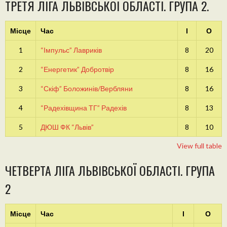
ТРЕТЯ ЛІГА ЛЬВІВСЬКОЇ ОБЛАСТІ. ГРУПА 2.
Місце
Час
І
О
1
“Імпульс” Лавриків
8
20
2
“Енергетик” Добротвір
8
16
3
“Скіф” Боложинів/Вербляни
8
16
4
“Радехівщина ТГ” Радехів
8
13
5
ДЮШ ФК “Львів”
8
10
View full table
ЧЕТВЕРТА ЛІГА ЛЬВІВСЬКОЇ ОБЛАСТІ. ГРУПА
2
Місце
Час
І
О