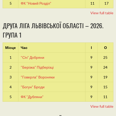
5
ФК “Новий Розділ”
11
17
View full table
ДРУГА ЛІГА ЛЬВІВСЬКОЇ ОБЛАСТІ – 2026.
ГРУПА 1
Місце
Час
І
О
1
“Січ” Добряни
9
25
2
“Берізка” Підберізці
9
24
3
“Говерла” Вороняки
9
19
4
“Богун” Броди
9
15
5
ФК “Дубляни”
9
11
View full table