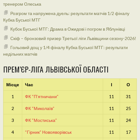
тренером Олеська
Розгром та напружена дуель: результати матчів 1/2 фіналу
Кубка Буської МТГ
Кубок Буської МТГ: Драма в Ожидові і погром в Яблунівці
Скіф – бронзовий призер Третьої ліги Львівщини сезону-2026!
Гольовий дощ у 1/4 фіналу Кубка Буської МТГ: результати
недільних матчів
ПРЕМ’ЄР-ЛІГА ЛЬВІВСЬКОЇ ОБЛАСТІ
Місце
Час
І
О
1
ФК “П’ятничани”
11
31
2
ФК “Миколаїв”
11
25
3
ФК “Мостиська”
11
24
4
“Гірник” Новояворівськ
11
17