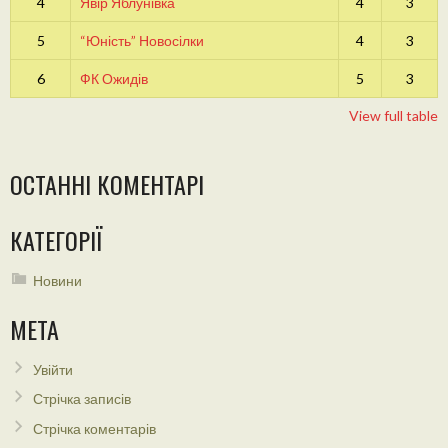
4
Явір Яблунівка
4
3
5
“Юність” Новосілки
4
3
6
ФК Ожидів
5
3
View full table
ОСТАННІ КОМЕНТАРІ
КАТЕГОРІЇ
Новини
МЕТА
Увійти
Стрічка записів
Стрічка коментарів