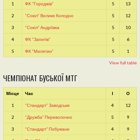
1
ФК “Городжів”
5
13
2
“Сокіл” Велике Колодно
5
12
3
“Сокіл” Андріївка
5
10
4
ФК “Запитів”
5
6
5
ФК “Милятин”
5
1
View full table
ЧЕМПІОНАТ БУСЬКОЇ МТГ
Місце
Час
І
О
1
“Стандарт” Заводське
4
12
2
“Дружба” Переволочно
5
9
3
“Стандарт” Побужани
4
9