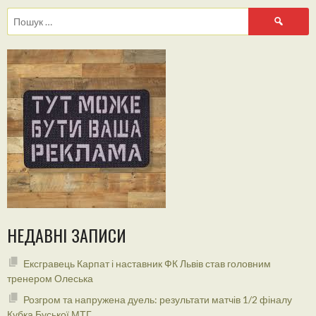
Пошук:
НЕДАВНІ ЗАПИСИ
Ексгравець Карпат і наставник ФК Львів став головним
тренером Олеська
Розгром та напружена дуель: результати матчів 1/2 фіналу
Кубка Буської МТГ