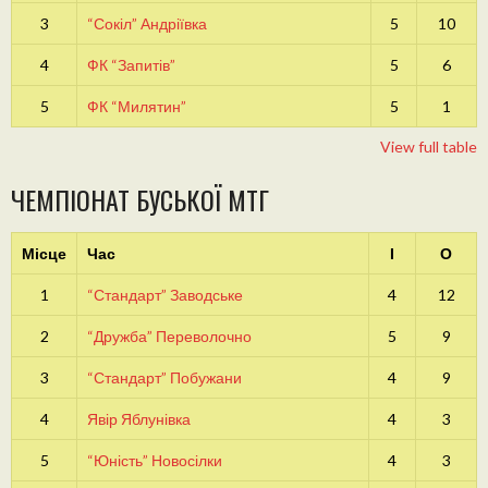
3
“Сокіл” Андріївка
5
10
4
ФК “Запитів”
5
6
5
ФК “Милятин”
5
1
View full table
ЧЕМПІОНАТ БУСЬКОЇ МТГ
Місце
Час
І
О
1
“Стандарт” Заводське
4
12
2
“Дружба” Переволочно
5
9
3
“Стандарт” Побужани
4
9
4
Явір Яблунівка
4
3
5
“Юність” Новосілки
4
3