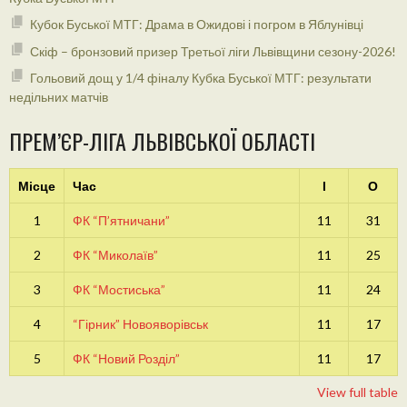
Кубок Буської МТГ: Драма в Ожидові і погром в Яблунівці
Скіф – бронзовий призер Третьої ліги Львівщини сезону-2026!
Гольовий дощ у 1/4 фіналу Кубка Буської МТГ: результати
недільних матчів
ПРЕМ’ЄР-ЛІГА ЛЬВІВСЬКОЇ ОБЛАСТІ
Місце
Час
І
О
1
ФК “П’ятничани”
11
31
2
ФК “Миколаїв”
11
25
3
ФК “Мостиська”
11
24
4
“Гірник” Новояворівськ
11
17
5
ФК “Новий Розділ”
11
17
View full table