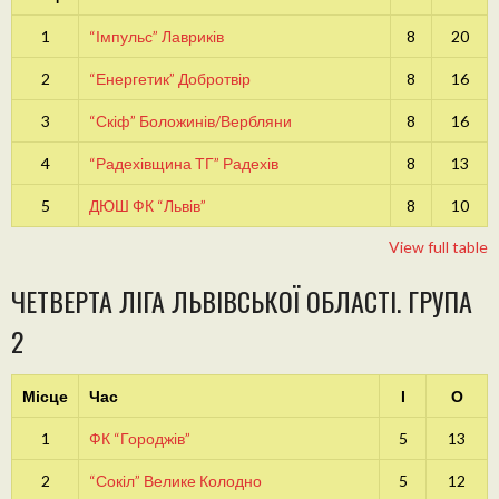
1
“Імпульс” Лавриків
8
20
2
“Енергетик” Добротвір
8
16
3
“Скіф” Боложинів/Вербляни
8
16
4
“Радехівщина ТГ” Радехів
8
13
5
ДЮШ ФК “Львів”
8
10
View full table
ЧЕТВЕРТА ЛІГА ЛЬВІВСЬКОЇ ОБЛАСТІ. ГРУПА
2
Місце
Час
І
О
1
ФК “Городжів”
5
13
2
“Сокіл” Велике Колодно
5
12