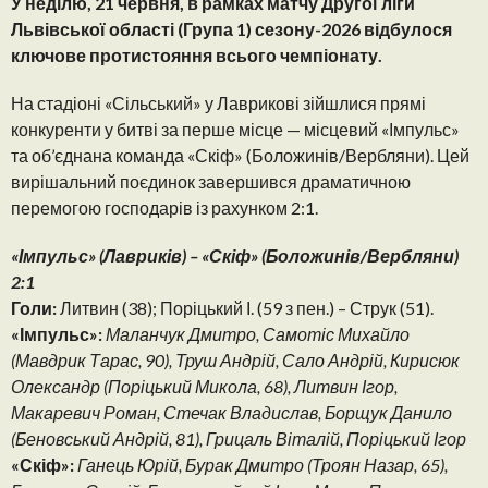
У неділю, 21 червня, в рамках матчу Другої ліги
Львівської області (Група 1) сезону-2026 відбулося
ключове протистояння всього чемпіонату.
На стадіоні «Сільський» у Лаврикові зійшлися прямі
конкуренти у битві за перше місце — місцевий «Імпульс»
та об’єднана команда «Скіф» (Боложинів/Вербляни). Цей
вирішальний поєдинок завершився драматичною
перемогою господарів із рахунком 2:1.
«Імпульс» (Лавриків) – «Скіф» (Боложинів/Вербляни)
2:1
Голи:
Литвин (38); Поріцький І. (59 з пен.) – Струк (51).
«Імпульс»:
Маланчук Дмитро, Самотіс Михайло
(Мавдрик Тарас, 90), Труш Андрій, Сало Андрій, Кирисюк
Олександр (Поріцький Микола, 68), Литвин Ігор,
Макаревич Роман, Стечак Владислав, Борщук Данило
(Беновський Андрій, 81), Грицаль Віталій, Поріцький Ігор
«Скіф»:
Ганець Юрій, Бурак Дмитро (Троян Назар, 65),