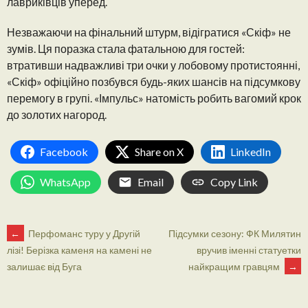
лавриківців уперед.
Незважаючи на фінальний штурм, відігратися «Скіф» не
зумів. Ця поразка стала фатальною для гостей:
втративши надважливі три очки у лобовому протистоянні,
«Скіф» офіційно позбувся будь-яких шансів на підсумкову
перемогу в групі. «Імпульс» натомість робить вагомий крок
до золотих нагород.
Facebook
Share on X
LinkedIn
WhatsApp
Email
Copy Link
POST
←
Перфоманс туру у Другій
Підсумки сезону: ФК Милятин
вручив іменні статуетки
лізі! Берізка каменя на камені не
найкращим гравцям
→
залишає від Буга
NAVIGATION