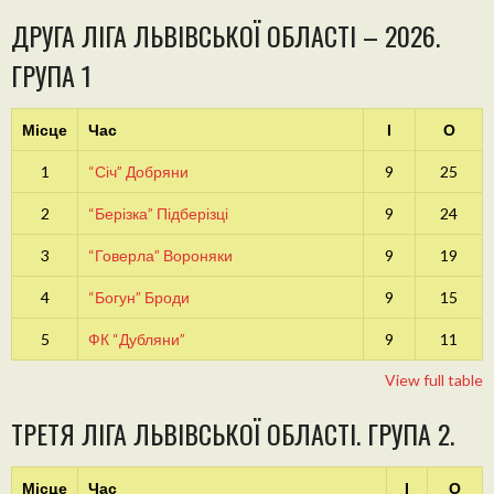
ДРУГА ЛІГА ЛЬВІВСЬКОЇ ОБЛАСТІ – 2026.
ГРУПА 1
Місце
Час
І
О
1
“Січ” Добряни
9
25
2
“Берізка” Підберізці
9
24
3
“Говерла” Вороняки
9
19
4
“Богун” Броди
9
15
5
ФК “Дубляни”
9
11
View full table
ТРЕТЯ ЛІГА ЛЬВІВСЬКОЇ ОБЛАСТІ. ГРУПА 2.
Місце
Час
І
О