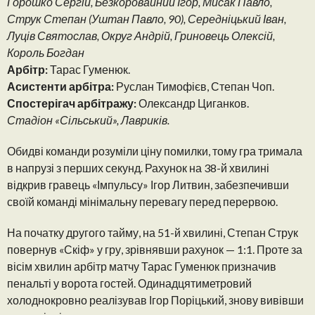
Горошко Сергій, Безкоровайний Ігор, Мисак Павло,
Струк Степан (Уштан Павло, 90), Середніцький Іван,
Луців Святослав, Округ Андрій, Гриновець Олексій,
Король Богдан
Арбітр:
Тарас Гуменюк.
Асистенти арбітра:
Руслан Тимофієв, Степан Чоп.
Спостерігач арбітражу:
Олександр Циганков.
Стадіон «Сільський», Лавриків.
Обидві команди розуміли ціну помилки, тому гра тримала
в напрузі з перших секунд. Рахунок на 38-й хвилині
відкрив гравець «Імпульсу» Ігор Литвин, забезпечивши
своїй команді мінімальну перевагу перед перервою.
На початку другого тайму, на 51-й хвилині, Степан Струк
повернув «Скіф» у гру, зрівнявши рахунок — 1:1. Проте за
вісім хвилин арбітр матчу Тарас Гуменюк призначив
пенальті у ворота гостей. Одинадцятиметровий
холоднокровно реалізував Ігор Поріцький, знову вивівши