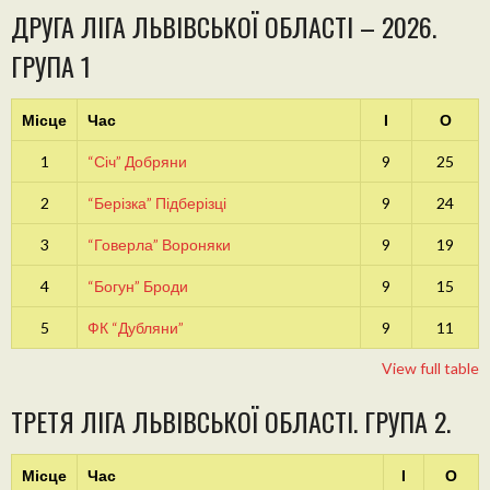
ДРУГА ЛІГА ЛЬВІВСЬКОЇ ОБЛАСТІ – 2026.
ГРУПА 1
Місце
Час
І
О
1
“Січ” Добряни
9
25
2
“Берізка” Підберізці
9
24
3
“Говерла” Вороняки
9
19
4
“Богун” Броди
9
15
5
ФК “Дубляни”
9
11
View full table
ТРЕТЯ ЛІГА ЛЬВІВСЬКОЇ ОБЛАСТІ. ГРУПА 2.
Місце
Час
І
О