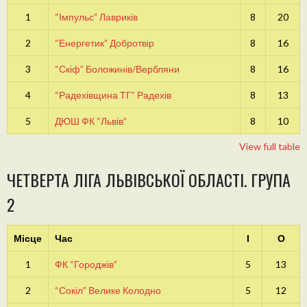
1
“Імпульс” Лавриків
8
20
2
“Енергетик” Добротвір
8
16
3
“Скіф” Боложинів/Вербляни
8
16
4
“Радехівщина ТГ” Радехів
8
13
5
ДЮШ ФК “Львів”
8
10
View full table
ЧЕТВЕРТА ЛІГА ЛЬВІВСЬКОЇ ОБЛАСТІ. ГРУПА
2
Місце
Час
І
О
1
ФК “Городжів”
5
13
2
“Сокіл” Велике Колодно
5
12