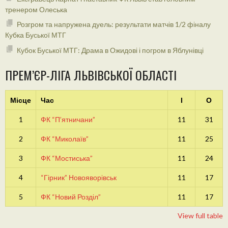
тренером Олеська
Розгром та напружена дуель: результати матчів 1/2 фіналу
Кубка Буської МТГ
Кубок Буської МТГ: Драма в Ожидові і погром в Яблунівці
ПРЕМ’ЄР-ЛІГА ЛЬВІВСЬКОЇ ОБЛАСТІ
Місце
Час
І
О
1
ФК “П’ятничани”
11
31
2
ФК “Миколаїв”
11
25
3
ФК “Мостиська”
11
24
4
“Гірник” Новояворівськ
11
17
5
ФК “Новий Розділ”
11
17
View full table