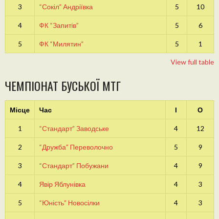
3
“Сокіл” Андріївка
5
10
4
ФК “Запитів”
5
6
5
ФК “Милятин”
5
1
View full table
ЧЕМПІОНАТ БУСЬКОЇ МТГ
Місце
Час
І
О
1
“Стандарт” Заводське
4
12
2
“Дружба” Переволочно
5
9
3
“Стандарт” Побужани
4
9
4
Явір Яблунівка
4
3
5
“Юність” Новосілки
4
3