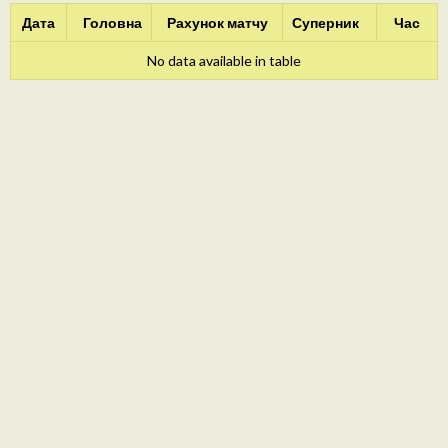
Дата
Головна
Рахунок матчу
Суперник
Час
No data available in table