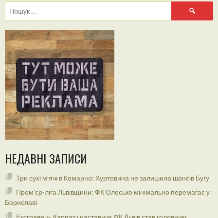
Пошук:
НЕДАВНІ ЗАПИСИ
Три сухі м’ячі в Комарно: Хуртовина не залишила шансів Бугу
Прем’єр-ліга Львівщини: ФК Олесько мінімально перемагає у
Бориславі
Ексгравець Карпат і наставник ФК Львів став головним