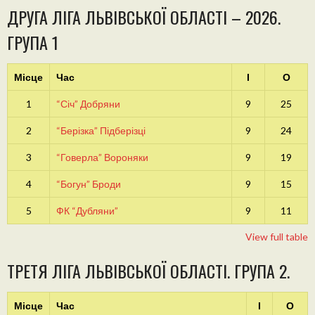
ДРУГА ЛІГА ЛЬВІВСЬКОЇ ОБЛАСТІ – 2026.
ГРУПА 1
Місце
Час
І
О
1
“Січ” Добряни
9
25
2
“Берізка” Підберізці
9
24
3
“Говерла” Вороняки
9
19
4
“Богун” Броди
9
15
5
ФК “Дубляни”
9
11
View full table
ТРЕТЯ ЛІГА ЛЬВІВСЬКОЇ ОБЛАСТІ. ГРУПА 2.
Місце
Час
І
О