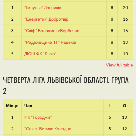
1
“Імпульс” Лавриків
8
20
2
“Енергетик” Добротвір
8
16
3
“Скіф” Боложинів/Вербляни
8
16
4
“Радехівщина ТГ” Радехів
8
13
5
ДЮШ ФК “Львів”
8
10
View full table
ЧЕТВЕРТА ЛІГА ЛЬВІВСЬКОЇ ОБЛАСТІ. ГРУПА
2
Місце
Час
І
О
1
ФК “Городжів”
5
13
2
“Сокіл” Велике Колодно
5
12