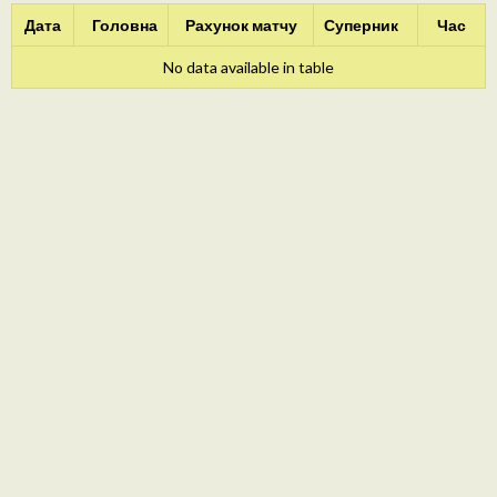
Дата
Головна
Рахунок матчу
Суперник
Час
No data available in table