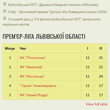
Кубок Буської МТГ: Драма в Ожидові і погром в Яблунівці
Скіф – бронзовий призер Третьої ліги Львівщини сезону-2026!
Гольовий дощ у 1/4 фіналу Кубка Буської МТГ: результати
недільних матчів
ПРЕМ’ЄР-ЛІГА ЛЬВІВСЬКОЇ ОБЛАСТІ
Місце
Час
І
О
1
ФК “П’ятничани”
11
31
2
ФК “Миколаїв”
11
25
3
ФК “Мостиська”
11
24
4
“Гірник” Новояворівськ
11
17
5
ФК “Новий Розділ”
11
17
View full table