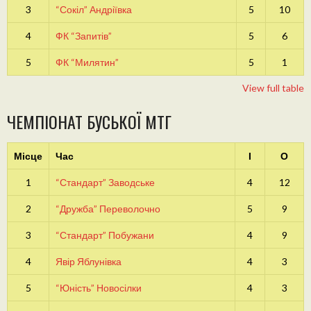
3
“Сокіл” Андріївка
5
10
4
ФК “Запитів”
5
6
5
ФК “Милятин”
5
1
View full table
ЧЕМПІОНАТ БУСЬКОЇ МТГ
Місце
Час
І
О
1
“Стандарт” Заводське
4
12
2
“Дружба” Переволочно
5
9
3
“Стандарт” Побужани
4
9
4
Явір Яблунівка
4
3
5
“Юність” Новосілки
4
3