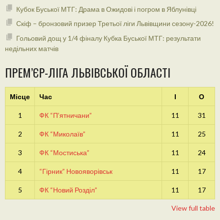
Кубок Буської МТГ: Драма в Ожидові і погром в Яблунівці
Скіф – бронзовий призер Третьої ліги Львівщини сезону-2026!
Гольовий дощ у 1/4 фіналу Кубка Буської МТГ: результати
недільних матчів
ПРЕМ’ЄР-ЛІГА ЛЬВІВСЬКОЇ ОБЛАСТІ
Місце
Час
І
О
1
ФК “П’ятничани”
11
31
2
ФК “Миколаїв”
11
25
3
ФК “Мостиська”
11
24
4
“Гірник” Новояворівськ
11
17
5
ФК “Новий Розділ”
11
17
View full table