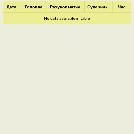
Дата
Головна
Рахунок матчу
Суперник
Час
No data available in table