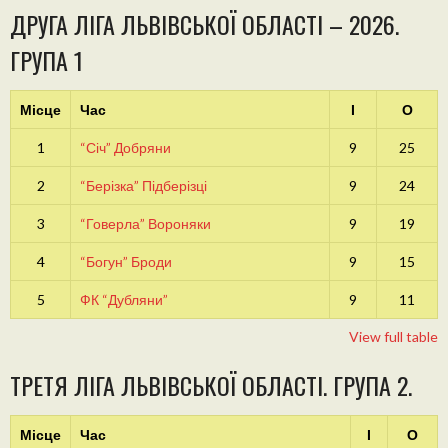
ДРУГА ЛІГА ЛЬВІВСЬКОЇ ОБЛАСТІ – 2026.
ГРУПА 1
Місце
Час
І
О
1
“Січ” Добряни
9
25
2
“Берізка” Підберізці
9
24
3
“Говерла” Вороняки
9
19
4
“Богун” Броди
9
15
5
ФК “Дубляни”
9
11
View full table
ТРЕТЯ ЛІГА ЛЬВІВСЬКОЇ ОБЛАСТІ. ГРУПА 2.
Місце
Час
І
О