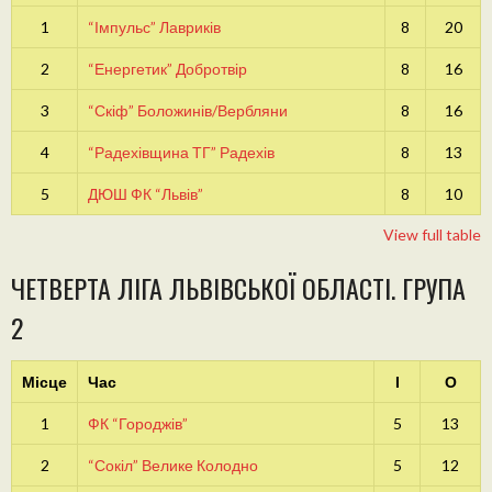
1
“Імпульс” Лавриків
8
20
2
“Енергетик” Добротвір
8
16
3
“Скіф” Боложинів/Вербляни
8
16
4
“Радехівщина ТГ” Радехів
8
13
5
ДЮШ ФК “Львів”
8
10
View full table
ЧЕТВЕРТА ЛІГА ЛЬВІВСЬКОЇ ОБЛАСТІ. ГРУПА
2
Місце
Час
І
О
1
ФК “Городжів”
5
13
2
“Сокіл” Велике Колодно
5
12