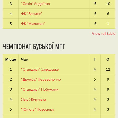
3
“Сокіл” Андріївка
5
10
4
ФК “Запитів”
5
6
5
ФК “Милятин”
5
1
View full table
ЧЕМПІОНАТ БУСЬКОЇ МТГ
Місце
Час
І
О
1
“Стандарт” Заводське
4
12
2
“Дружба” Переволочно
5
9
3
“Стандарт” Побужани
4
9
4
Явір Яблунівка
4
3
5
“Юність” Новосілки
4
3