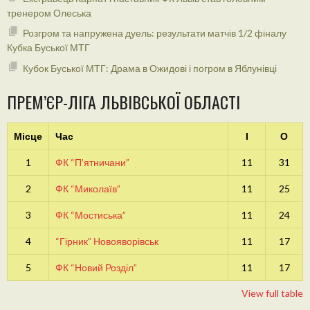
тренером Олеська
Розгром та напружена дуель: результати матчів 1/2 фіналу
Кубка Буської МТГ
Кубок Буської МТГ: Драма в Ожидові і погром в Яблунівці
ПРЕМ’ЄР-ЛІГА ЛЬВІВСЬКОЇ ОБЛАСТІ
Місце
Час
І
О
1
ФК “П’ятничани”
11
31
2
ФК “Миколаїв”
11
25
3
ФК “Мостиська”
11
24
4
“Гірник” Новояворівськ
11
17
5
ФК “Новий Розділ”
11
17
View full table