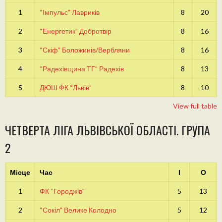
1
“Імпульс” Лавриків
8
20
2
“Енергетик” Добротвір
8
16
3
“Скіф” Боложинів/Вербляни
8
16
4
“Радехівщина ТГ” Радехів
8
13
5
ДЮШ ФК “Львів”
8
10
View full table
ЧЕТВЕРТА ЛІГА ЛЬВІВСЬКОЇ ОБЛАСТІ. ГРУПА
2
Місце
Час
І
О
1
ФК “Городжів”
5
13
2
“Сокіл” Велике Колодно
5
12