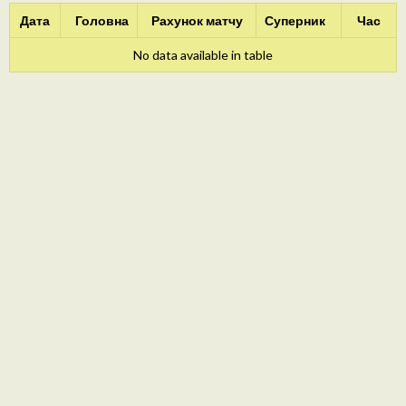
Дата
Головна
Рахунок матчу
Суперник
Час
No data available in table