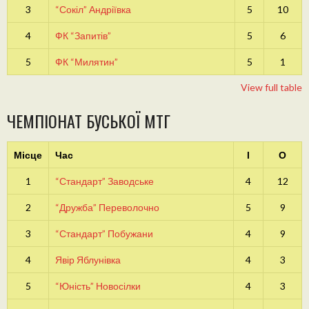
3
“Сокіл” Андріївка
5
10
4
ФК “Запитів”
5
6
5
ФК “Милятин”
5
1
View full table
ЧЕМПІОНАТ БУСЬКОЇ МТГ
Місце
Час
І
О
1
“Стандарт” Заводське
4
12
2
“Дружба” Переволочно
5
9
3
“Стандарт” Побужани
4
9
4
Явір Яблунівка
4
3
5
“Юність” Новосілки
4
3