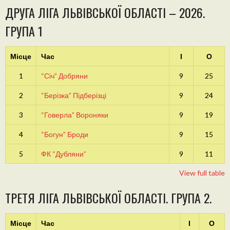
ДРУГА ЛІГА ЛЬВІВСЬКОЇ ОБЛАСТІ – 2026.
ГРУПА 1
Місце
Час
І
О
1
“Січ” Добряни
9
25
2
“Берізка” Підберізці
9
24
3
“Говерла” Вороняки
9
19
4
“Богун” Броди
9
15
5
ФК “Дубляни”
9
11
View full table
ТРЕТЯ ЛІГА ЛЬВІВСЬКОЇ ОБЛАСТІ. ГРУПА 2.
Місце
Час
І
О