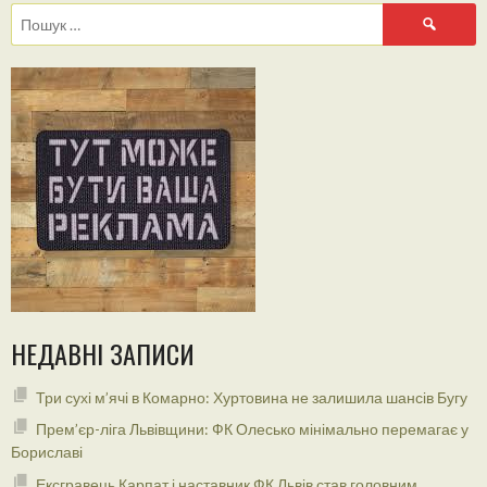
Пошук:
НЕДАВНІ ЗАПИСИ
Три сухі м’ячі в Комарно: Хуртовина не залишила шансів Бугу
Прем’єр-ліга Львівщини: ФК Олесько мінімально перемагає у
Бориславі
Ексгравець Карпат і наставник ФК Львів став головним