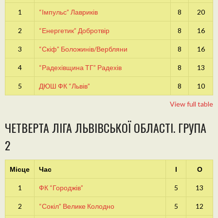
1
“Імпульс” Лавриків
8
20
2
“Енергетик” Добротвір
8
16
3
“Скіф” Боложинів/Вербляни
8
16
4
“Радехівщина ТГ” Радехів
8
13
5
ДЮШ ФК “Львів”
8
10
View full table
ЧЕТВЕРТА ЛІГА ЛЬВІВСЬКОЇ ОБЛАСТІ. ГРУПА
2
Місце
Час
І
О
1
ФК “Городжів”
5
13
2
“Сокіл” Велике Колодно
5
12