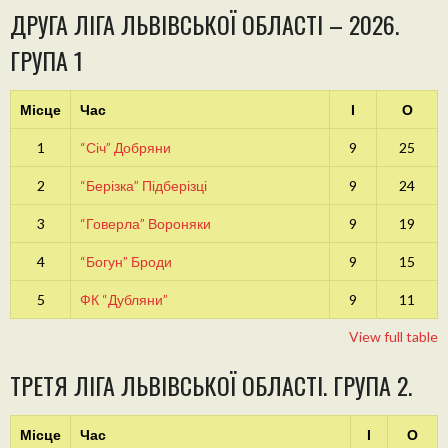
ДРУГА ЛІГА ЛЬВІВСЬКОЇ ОБЛАСТІ – 2026.
ГРУПА 1
Місце
Час
І
О
1
“Січ” Добряни
9
25
2
“Берізка” Підберізці
9
24
3
“Говерла” Вороняки
9
19
4
“Богун” Броди
9
15
5
ФК “Дубляни”
9
11
View full table
ТРЕТЯ ЛІГА ЛЬВІВСЬКОЇ ОБЛАСТІ. ГРУПА 2.
Місце
Час
І
О