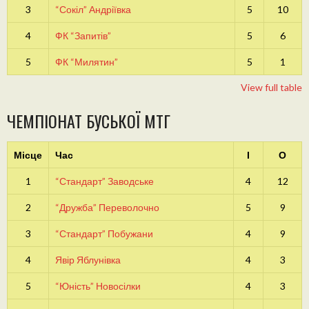
3
“Сокіл” Андріївка
5
10
4
ФК “Запитів”
5
6
5
ФК “Милятин”
5
1
View full table
ЧЕМПІОНАТ БУСЬКОЇ МТГ
Місце
Час
І
О
1
“Стандарт” Заводське
4
12
2
“Дружба” Переволочно
5
9
3
“Стандарт” Побужани
4
9
4
Явір Яблунівка
4
3
5
“Юність” Новосілки
4
3