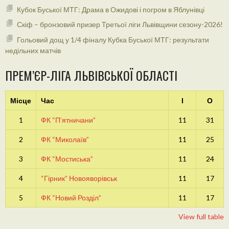
Кубок Буської МТГ: Драма в Ожидові і погром в Яблунівці
Скіф – бронзовий призер Третьої ліги Львівщини сезону-2026!
Гольовий дощ у 1/4 фіналу Кубка Буської МТГ: результати
недільних матчів
ПРЕМ’ЄР-ЛІГА ЛЬВІВСЬКОЇ ОБЛАСТІ
Місце
Час
І
О
1
ФК “П’ятничани”
11
31
2
ФК “Миколаїв”
11
25
3
ФК “Мостиська”
11
24
4
“Гірник” Новояворівськ
11
17
5
ФК “Новий Розділ”
11
17
View full table