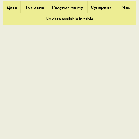
Дата
Головна
Рахунок матчу
Суперник
Час
No data available in table