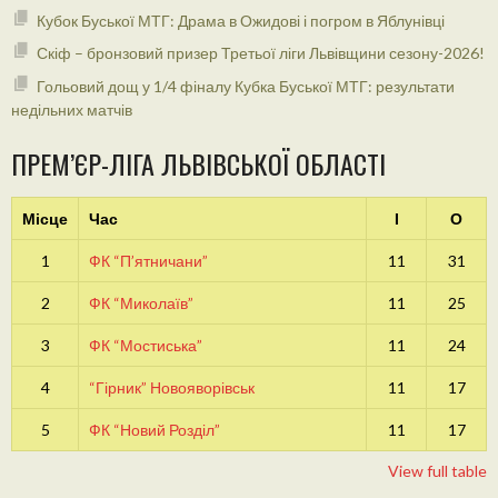
Кубок Буської МТГ: Драма в Ожидові і погром в Яблунівці
Скіф – бронзовий призер Третьої ліги Львівщини сезону-2026!
Гольовий дощ у 1/4 фіналу Кубка Буської МТГ: результати
недільних матчів
ПРЕМ’ЄР-ЛІГА ЛЬВІВСЬКОЇ ОБЛАСТІ
Місце
Час
І
О
1
ФК “П’ятничани”
11
31
2
ФК “Миколаїв”
11
25
3
ФК “Мостиська”
11
24
4
“Гірник” Новояворівськ
11
17
5
ФК “Новий Розділ”
11
17
View full table