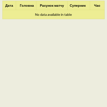
Дата
Головна
Рахунок матчу
Суперник
Час
No data available in table