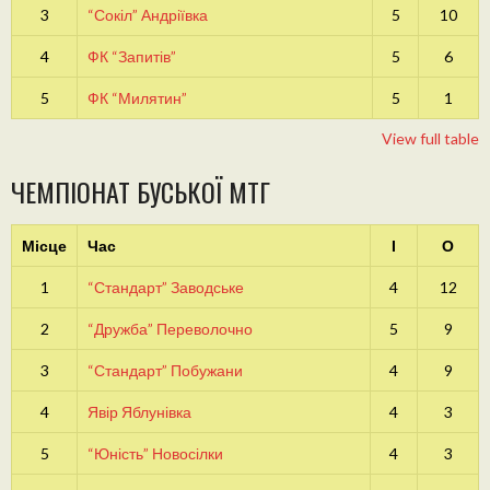
3
“Сокіл” Андріївка
5
10
4
ФК “Запитів”
5
6
5
ФК “Милятин”
5
1
View full table
ЧЕМПІОНАТ БУСЬКОЇ МТГ
Місце
Час
І
О
1
“Стандарт” Заводське
4
12
2
“Дружба” Переволочно
5
9
3
“Стандарт” Побужани
4
9
4
Явір Яблунівка
4
3
5
“Юність” Новосілки
4
3