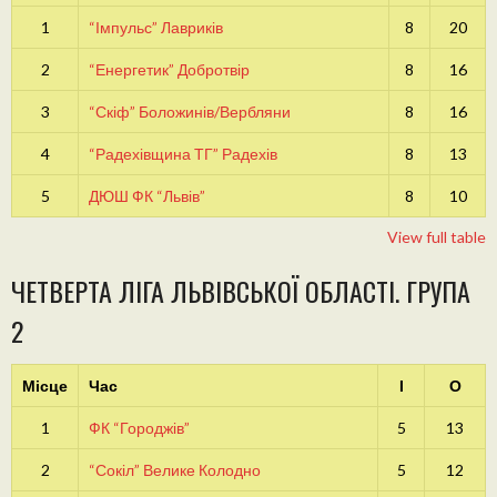
1
“Імпульс” Лавриків
8
20
2
“Енергетик” Добротвір
8
16
3
“Скіф” Боложинів/Вербляни
8
16
4
“Радехівщина ТГ” Радехів
8
13
5
ДЮШ ФК “Львів”
8
10
View full table
ЧЕТВЕРТА ЛІГА ЛЬВІВСЬКОЇ ОБЛАСТІ. ГРУПА
2
Місце
Час
І
О
1
ФК “Городжів”
5
13
2
“Сокіл” Велике Колодно
5
12