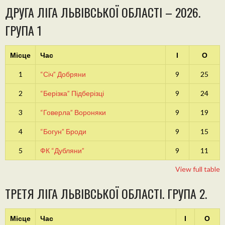
ДРУГА ЛІГА ЛЬВІВСЬКОЇ ОБЛАСТІ – 2026.
ГРУПА 1
Місце
Час
І
О
1
“Січ” Добряни
9
25
2
“Берізка” Підберізці
9
24
3
“Говерла” Вороняки
9
19
4
“Богун” Броди
9
15
5
ФК “Дубляни”
9
11
View full table
ТРЕТЯ ЛІГА ЛЬВІВСЬКОЇ ОБЛАСТІ. ГРУПА 2.
Місце
Час
І
О