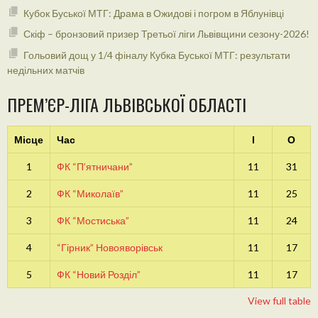
Кубок Буської МТГ: Драма в Ожидові і погром в Яблунівці
Скіф – бронзовий призер Третьої ліги Львівщини сезону-2026!
Гольовий дощ у 1/4 фіналу Кубка Буської МТГ: результати
недільних матчів
ПРЕМ’ЄР-ЛІГА ЛЬВІВСЬКОЇ ОБЛАСТІ
Місце
Час
І
О
1
ФК “П’ятничани”
11
31
2
ФК “Миколаїв”
11
25
3
ФК “Мостиська”
11
24
4
“Гірник” Новояворівськ
11
17
5
ФК “Новий Розділ”
11
17
View full table