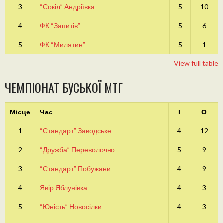
3
“Сокіл” Андріївка
5
10
4
ФК “Запитів”
5
6
5
ФК “Милятин”
5
1
View full table
ЧЕМПІОНАТ БУСЬКОЇ МТГ
Місце
Час
І
О
1
“Стандарт” Заводське
4
12
2
“Дружба” Переволочно
5
9
3
“Стандарт” Побужани
4
9
4
Явір Яблунівка
4
3
5
“Юність” Новосілки
4
3