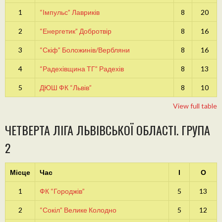
1
“Імпульс” Лавриків
8
20
2
“Енергетик” Добротвір
8
16
3
“Скіф” Боложинів/Вербляни
8
16
4
“Радехівщина ТГ” Радехів
8
13
5
ДЮШ ФК “Львів”
8
10
View full table
ЧЕТВЕРТА ЛІГА ЛЬВІВСЬКОЇ ОБЛАСТІ. ГРУПА
2
Місце
Час
І
О
1
ФК “Городжів”
5
13
2
“Сокіл” Велике Колодно
5
12