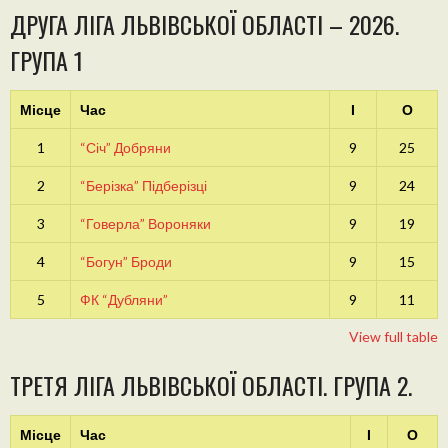
ДРУГА ЛІГА ЛЬВІВСЬКОЇ ОБЛАСТІ – 2026.
ГРУПА 1
Місце
Час
І
О
1
“Січ” Добряни
9
25
2
“Берізка” Підберізці
9
24
3
“Говерла” Вороняки
9
19
4
“Богун” Броди
9
15
5
ФК “Дубляни”
9
11
View full table
ТРЕТЯ ЛІГА ЛЬВІВСЬКОЇ ОБЛАСТІ. ГРУПА 2.
Місце
Час
І
О