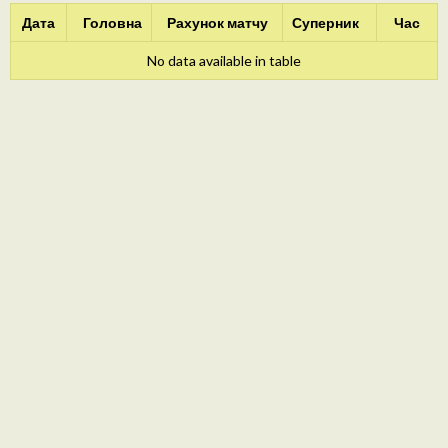
Дата
Головна
Рахунок матчу
Суперник
Час
No data available in table