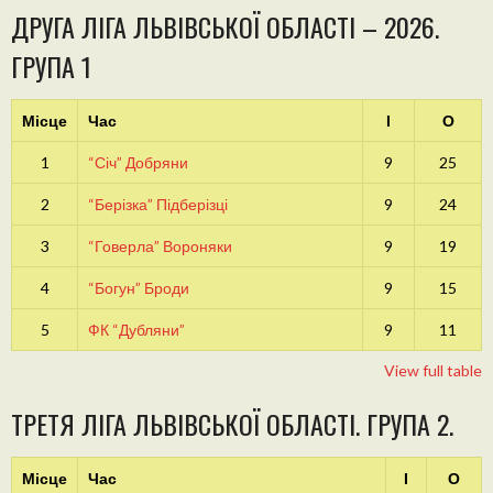
ДРУГА ЛІГА ЛЬВІВСЬКОЇ ОБЛАСТІ – 2026.
ГРУПА 1
Місце
Час
І
О
1
“Січ” Добряни
9
25
2
“Берізка” Підберізці
9
24
3
“Говерла” Вороняки
9
19
4
“Богун” Броди
9
15
5
ФК “Дубляни”
9
11
View full table
ТРЕТЯ ЛІГА ЛЬВІВСЬКОЇ ОБЛАСТІ. ГРУПА 2.
Місце
Час
І
О