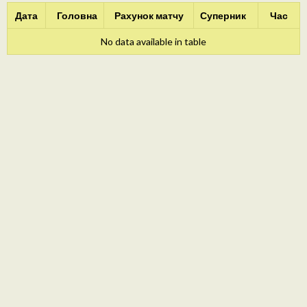
Дата
Головна
Рахунок матчу
Суперник
Час
No data available in table