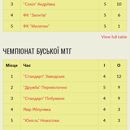
3
“Сокіл” Андріївка
5
10
4
ФК “Запитів”
5
6
5
ФК “Милятин”
5
1
View full table
ЧЕМПІОНАТ БУСЬКОЇ МТГ
Місце
Час
І
О
1
“Стандарт” Заводське
4
12
2
“Дружба” Переволочно
5
9
3
“Стандарт” Побужани
4
9
4
Явір Яблунівка
4
3
5
“Юність” Новосілки
4
3