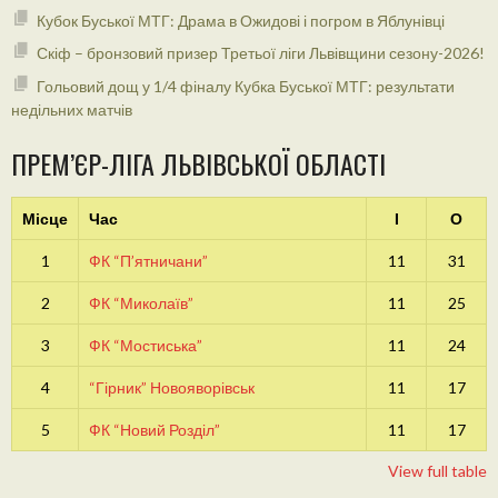
Кубок Буської МТГ: Драма в Ожидові і погром в Яблунівці
Скіф – бронзовий призер Третьої ліги Львівщини сезону-2026!
Гольовий дощ у 1/4 фіналу Кубка Буської МТГ: результати
недільних матчів
ПРЕМ’ЄР-ЛІГА ЛЬВІВСЬКОЇ ОБЛАСТІ
Місце
Час
І
О
1
ФК “П’ятничани”
11
31
2
ФК “Миколаїв”
11
25
3
ФК “Мостиська”
11
24
4
“Гірник” Новояворівськ
11
17
5
ФК “Новий Розділ”
11
17
View full table