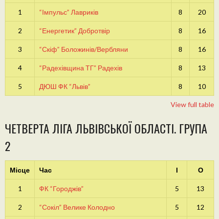
1
“Імпульс” Лавриків
8
20
2
“Енергетик” Добротвір
8
16
3
“Скіф” Боложинів/Вербляни
8
16
4
“Радехівщина ТГ” Радехів
8
13
5
ДЮШ ФК “Львів”
8
10
View full table
ЧЕТВЕРТА ЛІГА ЛЬВІВСЬКОЇ ОБЛАСТІ. ГРУПА
2
Місце
Час
І
О
1
ФК “Городжів”
5
13
2
“Сокіл” Велике Колодно
5
12