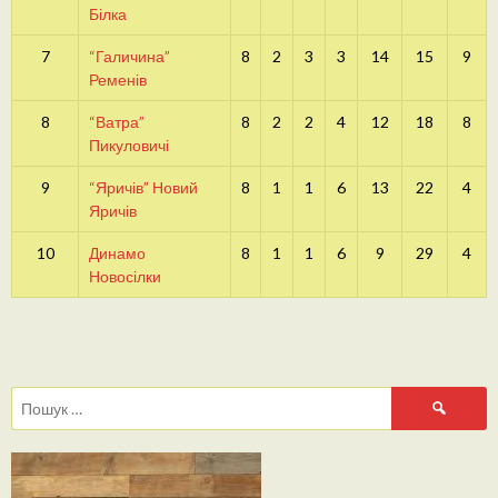
Білка
7
“Галичина”
8
2
3
3
14
15
9
Ременів
8
“Ватра”
8
2
2
4
12
18
8
Пикуловичі
9
“Яричів” Новий
8
1
1
6
13
22
4
Яричів
10
Динамо
8
1
1
6
9
29
4
Новосілки
Пошук: