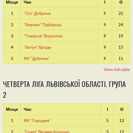
Місце
Час
І
О
1
“Січ” Добряни
9
25
2
“Берізка” Підберізці
9
24
3
“Говерла” Вороняки
9
19
4
“Богун” Броди
9
15
5
ФК “Дубляни”
9
11
View full table
ЧЕТВЕРТА ЛІГА ЛЬВІВСЬКОЇ ОБЛАСТІ. ГРУПА
2
Місце
Час
І
О
1
ФК “Городжів”
5
13
2
“Сокіл” Велике Колодно
5
12