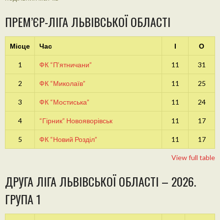
ПРЕМ’ЄР-ЛІГА ЛЬВІВСЬКОЇ ОБЛАСТІ
Місце
Час
І
О
1
ФК “П’ятничани”
11
31
2
ФК “Миколаїв”
11
25
3
ФК “Мостиська”
11
24
4
“Гірник” Новояворівськ
11
17
5
ФК “Новий Розділ”
11
17
View full table
ДРУГА ЛІГА ЛЬВІВСЬКОЇ ОБЛАСТІ – 2026.
ГРУПА 1