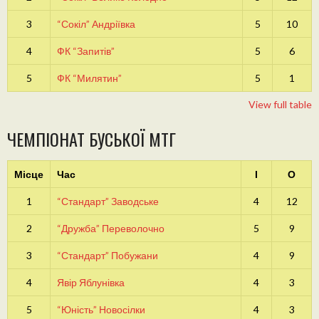
3
“Сокіл” Андріївка
5
10
4
ФК “Запитів”
5
6
5
ФК “Милятин”
5
1
View full table
ЧЕМПІОНАТ БУСЬКОЇ МТГ
Місце
Час
І
О
1
“Стандарт” Заводське
4
12
2
“Дружба” Переволочно
5
9
3
“Стандарт” Побужани
4
9
4
Явір Яблунівка
4
3
5
“Юність” Новосілки
4
3