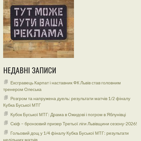
НЕДАВНІ ЗАПИСИ
Ексгравець Карпат і наставник ФК Львів став головним
тренером Олеська
Розгром та напружена дуель: результати матчів 1/2 фіналу
Кубка Буської МТГ
Кубок Буської МТГ: Драма в Ожидові і погром в Яблунівці
Скіф – бронзовий призер Третьої ліги Львівщини сезону-2026!
Гольовий дощ у 1/4 фіналу Кубка Буської МТГ: результати
недільних матчів