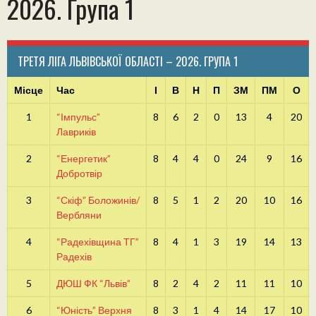
2026. Група 1
ТРЕТЯ ЛІГА ЛЬВІВСЬКОЇ ОБЛАСТІ – 2026. ГРУПА 1
Місце
Час
І
В
Н
П
ЗМ
ПМ
О
1
“Імпульс”
8
6
2
0
13
4
20
Лавриків
2
“Енергетик”
8
4
4
0
24
9
16
Добротвір
3
“Скіф” Боложинів/
8
5
1
2
20
10
16
Вербляни
4
“Радехівщина ТГ”
8
4
1
3
19
14
13
Радехів
5
ДЮШ ФК “Львів”
8
2
4
2
11
11
10
6
“Юність” Верхня
8
3
1
4
14
17
10