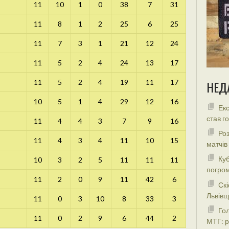
11
10
1
0
38
7
31
11
8
1
2
25
6
25
11
7
3
1
21
12
24
11
5
2
4
24
13
17
11
5
2
4
19
11
17
НЕД
10
5
1
4
29
12
16
Екс
став г
11
4
4
3
7
9
16
Роз
11
4
3
4
11
10
15
матчів
Куб
10
3
2
5
11
11
11
погром
11
2
0
9
11
42
6
Скі
Львівщ
11
0
3
10
8
33
3
Гол
11
0
2
9
6
44
2
МТГ: р