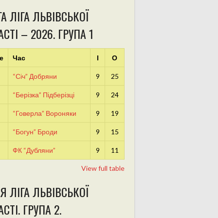
А ЛІГА ЛЬВІВСЬКОЇ
СТІ – 2026. ГРУПА 1
е
Час
І
О
“Січ” Добряни
9
25
“Берізка” Підберізці
9
24
“Говерла” Вороняки
9
19
“Богун” Броди
9
15
ФК “Дубляни”
9
11
View full table
Я ЛІГА ЛЬВІВСЬКОЇ
СТІ. ГРУПА 2.