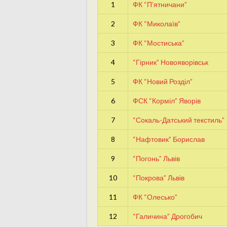
1
ФК “П’ятничани”
2
ФК “Миколаїв”
3
ФК “Мостиська”
4
“Гірник” Новояворівськ
5
ФК “Новий Розділ”
6
ФСК “Корміл” Яворів
7
“Сокаль-Датський текстиль”
8
“Нафтовик” Борислав
9
“Погонь” Львів
10
“Покрова” Львів
11
ФК “Олесько”
12
“Галичина” Дрогобич