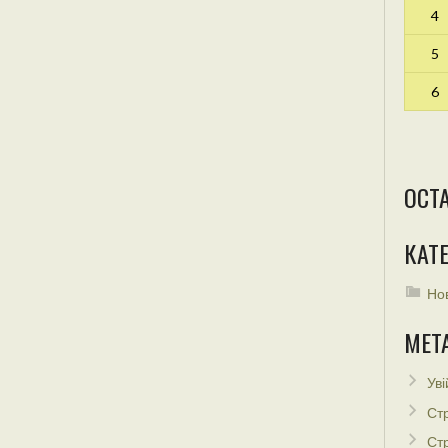
4
5
6
ОСТ
КАТЕ
Но
МЕТ
Уві
Стр
Стр