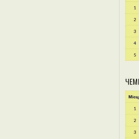
1
2
3
4
5
ЧЕМ
Місц
1
2
3