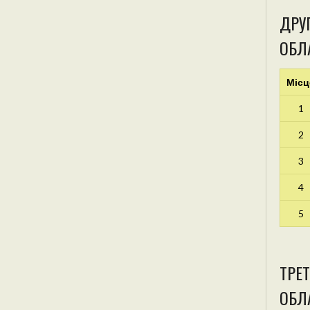
ДРУГ
ОБЛА
Місц
1
2
3
4
5
ТРЕТ
ОБЛА