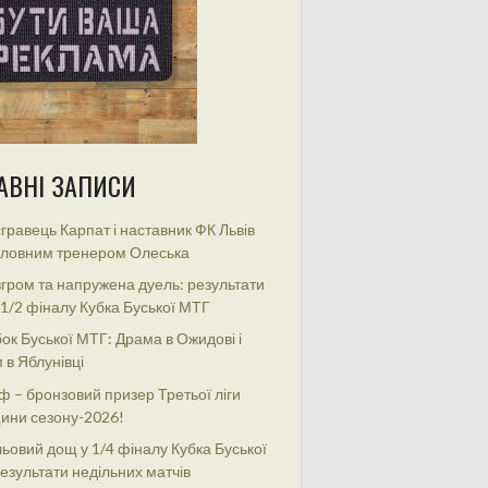
АВНІ ЗАПИСИ
гравець Карпат і наставник ФК Львів
оловним тренером Олеська
гром та напружена дуель: результати
 1/2 фіналу Кубка Буської МТГ
ок Буської МТГ: Драма в Ожидові і
 в Яблунівці
ф – бронзовий призер Третьої ліги
ини сезону-2026!
ьовий дощ у 1/4 фіналу Кубка Буської
езультати недільних матчів