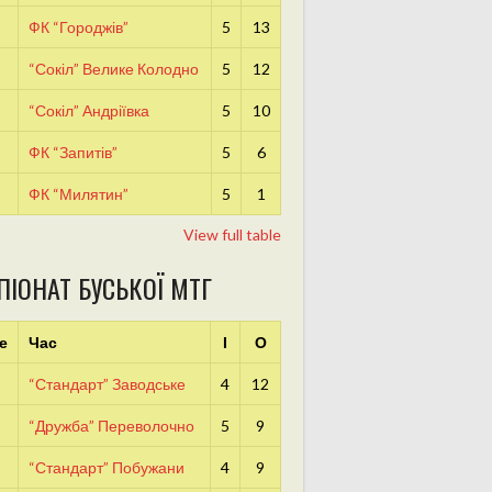
ФК “Городжів”
5
13
“Сокіл” Велике Колодно
5
12
“Сокіл” Андріївка
5
10
ФК “Запитів”
5
6
ФК “Милятин”
5
1
View full table
ПІОНАТ БУСЬКОЇ МТГ
е
Час
І
О
“Стандарт” Заводське
4
12
“Дружба” Переволочно
5
9
“Стандарт” Побужани
4
9