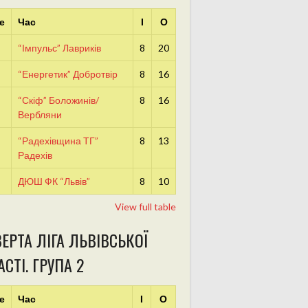
е
Час
І
О
“Імпульс” Лавриків
8
20
“Енергетик” Добротвір
8
16
“Скіф” Боложинів/
8
16
Вербляни
“Радехівщина ТГ”
8
13
Радехів
ДЮШ ФК “Львів”
8
10
View full table
ЕРТА ЛІГА ЛЬВІВСЬКОЇ
СТІ. ГРУПА 2
е
Час
І
О