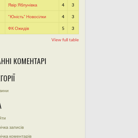
Явір Яблунівка
4
3
“Юність” Новосілки
4
3
ФК Ожидів
5
3
View full table
АННІ КОМЕНТАРІ
ГОРІЇ
вини
А
йти
ічка записів
ічка коментарів