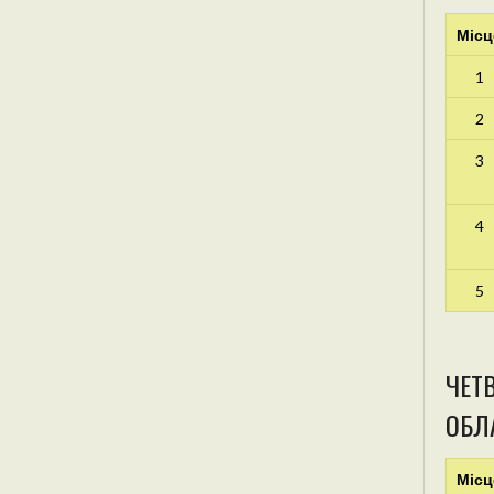
Місц
1
2
3
4
5
ЧЕТВ
ОБЛА
Місц