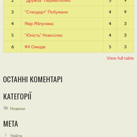
2
“Дружба” Переволочно
5
9
3
“Стандарт” Побужани
4
9
4
Явір Яблунівка
4
3
5
“Юність” Новосілки
4
3
6
ФК Ожидів
5
3
View full table
ОСТАННІ КОМЕНТАРІ
КАТЕГОРІЇ
Новини
МЕТА
Увійти