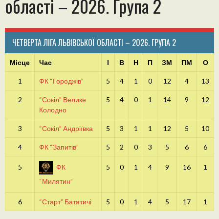
області – 2026. Група 2
ЧЕТВЕРТА ЛІГА ЛЬВІВСЬКОЇ ОБЛАСТІ – 2026. ГРУПА 2
Місце
Час
І
В
Н
П
ЗМ
ПМ
О
1
ФК “Городжів”
5
4
1
0
12
4
13
2
“Сокіл” Велике
5
4
0
1
14
9
12
Колодно
3
“Сокіл” Андріївка
5
3
1
1
12
5
10
4
ФК “Запитів”
5
2
0
3
5
6
6
5
ФК
5
0
1
4
9
16
1
“Милятин”
6
“Старт” Батятичі
5
0
1
4
5
17
1