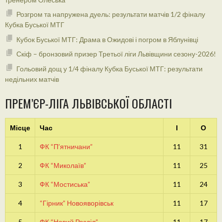
Розгром та напружена дуель: результати матчів 1/2 фіналу
Кубка Буської МТГ
Кубок Буської МТГ: Драма в Ожидові і погром в Яблунівці
Скіф – бронзовий призер Третьої ліги Львівщини сезону-2026!
Гольовий дощ у 1/4 фіналу Кубка Буської МТГ: результати
недільних матчів
ПРЕМ’ЄР-ЛІГА ЛЬВІВСЬКОЇ ОБЛАСТІ
Місце
Час
І
О
1
ФК “П’ятничани”
11
31
2
ФК “Миколаїв”
11
25
3
ФК “Мостиська”
11
24
4
“Гірник” Новояворівськ
11
17
5
ФК “Новий Розділ”
11
17