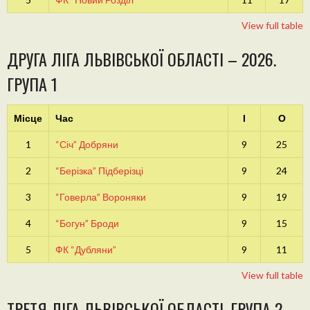
View full table
ДРУГА ЛІГА ЛЬВІВСЬКОЇ ОБЛАСТІ – 2026.
ГРУПА 1
Місце
Час
І
О
1
“Січ” Добряни
9
25
2
“Берізка” Підберізці
9
24
3
“Говерла” Вороняки
9
19
4
“Богун” Броди
9
15
5
ФК “Дубляни”
9
11
View full table
ТРЕТЯ ЛІГА ЛЬВІВСЬКОЇ ОБЛАСТІ. ГРУПА 2.