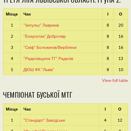
Місце
Час
І
О
1
“Імпульс” Лавриків
8
20
2
“Енергетик” Добротвір
8
16
3
“Скіф” Боложинів/Вербляни
8
16
4
“Радехівщина ТГ” Радехів
8
13
5
ДЮШ ФК “Львів”
8
10
View full table
ЧЕМПІОНАТ БУСЬКОЇ МТГ
Місце
Час
І
О
1
“Стандарт” Заводське
4
12