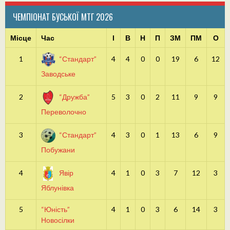
ЧЕМПІОНАТ БУСЬКОЇ МТГ 2026
Місце
Час
І
В
Н
П
ЗМ
ПМ
О
1
“Стандарт”
4
4
0
0
19
6
12
Заводське
2
“Дружба”
5
3
0
2
11
9
9
Переволочно
3
“Стандарт”
4
3
0
1
13
6
9
Побужани
4
Явір
4
1
0
3
7
12
3
Яблунівка
5
“Юність”
4
1
0
3
6
14
3
Новосілки