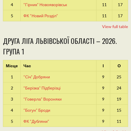
4
“Гірник” Новояворівськ
11
17
5
ФК “Новий Розділ”
11
17
View full table
ДРУГА ЛІГА ЛЬВІВСЬКОЇ ОБЛАСТІ – 2026.
ГРУПА 1
Місце
Час
І
О
1
“Січ” Добряни
9
25
2
“Берізка” Підберізці
9
24
3
“Говерла” Вороняки
9
19
4
“Богун” Броди
9
15
5
ФК “Дубляни”
9
11