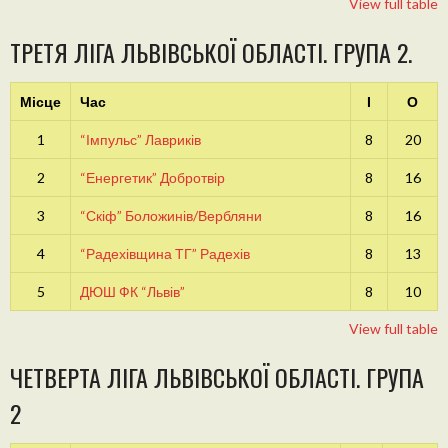
View full table
ТРЕТЯ ЛІГА ЛЬВІВСЬКОЇ ОБЛАСТІ. ГРУПА 2.
Місце
Час
І
О
1
“Імпульс” Лавриків
8
20
2
“Енергетик” Добротвір
8
16
3
“Скіф” Боложинів/Вербляни
8
16
4
“Радехівщина ТГ” Радехів
8
13
5
ДЮШ ФК “Львів”
8
10
View full table
ЧЕТВЕРТА ЛІГА ЛЬВІВСЬКОЇ ОБЛАСТІ. ГРУПА
2