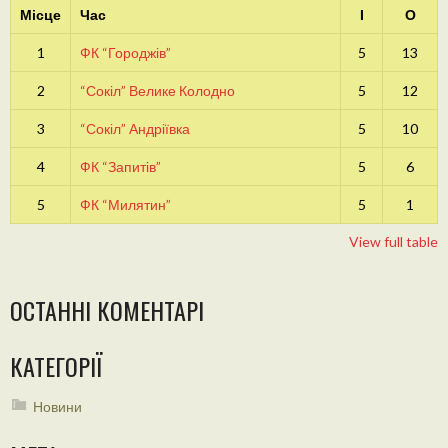
Місце
Час
І
О
1
ФК “Городжів”
5
13
2
“Сокіл” Велике Колодно
5
12
3
“Сокіл” Андріївка
5
10
4
ФК “Запитів”
5
6
5
ФК “Милятин”
5
1
View full table
ОСТАННІ КОМЕНТАРІ
КАТЕГОРІЇ
Новини