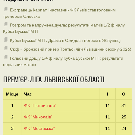
Ексгравець Карпат і наставник ФК Львів став головним
тренером Олеська
Розгром та напружена дуель: результати матчів 1/2 фіналу
Кубка Буської МТГ
Кубок Буської МТГ: Драма в Ожидові і погром в Яблунівці
Скіф – бронзовий призер Третьої ліги Львівщини сезону-2026!
Гольовий дощ у 1/4 фіналу Кубка Буської МТГ: результати
недільних матчів
ПРЕМ’ЄР-ЛІГА ЛЬВІВСЬКОЇ ОБЛАСТІ
Місце
Час
І
О
1
ФК “П’ятничани”
11
31
2
ФК “Миколаїв”
11
25
3
ФК “Мостиська”
11
24