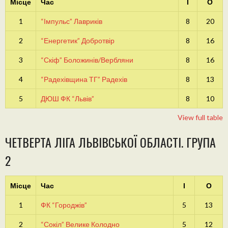
Місце
Час
І
О
1
“Імпульс” Лавриків
8
20
2
“Енергетик” Добротвір
8
16
3
“Скіф” Боложинів/Вербляни
8
16
4
“Радехівщина ТГ” Радехів
8
13
5
ДЮШ ФК “Львів”
8
10
View full table
ЧЕТВЕРТА ЛІГА ЛЬВІВСЬКОЇ ОБЛАСТІ. ГРУПА
2
Місце
Час
І
О
1
ФК “Городжів”
5
13
2
“Сокіл” Велике Колодно
5
12