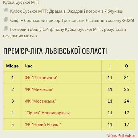
Кубка Буської МТГ
Кубок Буської МТГ: Драма в Ожидові і погром в Яблунівці
Скіф – бронзовий призер Третьої ліги Львівщини сезону-2026!
Гольовий дощ у 1/4 фіналу Кубка Буської МТГ: результати
недільних матчів
ПРЕМ’ЄР-ЛІГА ЛЬВІВСЬКОЇ ОБЛАСТІ
Місце
Час
І
О
1
ФК “П’ятничани”
11
31
2
ФК “Миколаїв”
11
25
3
ФК “Мостиська”
11
24
4
“Гірник” Новояворівськ
11
17
5
ФК “Новий Розділ”
11
17
View full table