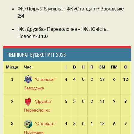
ФК «Явір» Яблунівка – ФК «Стандарт» Заводське
2:4
ФК «Дружба» Переволочна – ФК «Юність»
Новосілки
1:0
ЧЕМПІОНАТ БУСЬКОЇ МТГ 2026
Місце
Час
І
В
Н
П
ЗМ
ПМ
О
1
“Стандарт”
4
4
0
0
19
6
12
Заводське
2
“Дружба”
5
3
0
2
11
9
9
Переволочно
3
“Стандарт”
4
3
0
1
13
6
9
Побужани