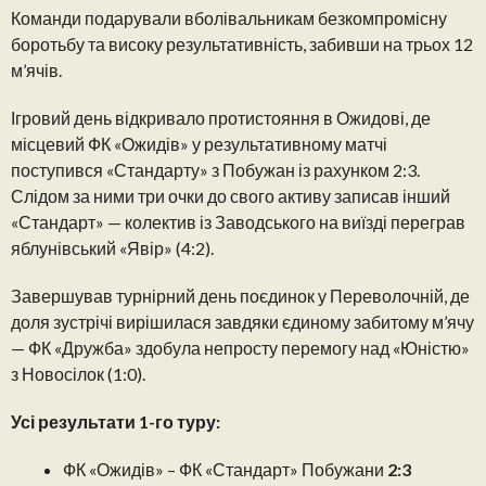
Команди подарували вболівальникам безкомпромісну
боротьбу та високу результативність, забивши на трьох 12
м’ячів.
Ігровий день відкривало протистояння в Ожидові, де
місцевий ФК «Ожидів» у результативному матчі
поступився «Стандарту» з Побужан із рахунком 2:3.
Слідом за ними три очки до свого активу записав інший
«Стандарт» — колектив із Заводського на виїзді переграв
яблунівський «Явір» (4:2).
Завершував турнірний день поєдинок у Переволочній, де
доля зустрічі вирішилася завдяки єдиному забитому м’ячу
— ФК «Дружба» здобула непросту перемогу над «Юністю»
з Новосілок (1:0).
Усі результати 1-го туру:
ФК «Ожидів» – ФК «Стандарт» Побужани
2:3