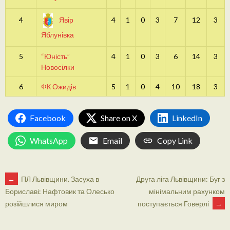
4
Явір
4
1
0
3
7
12
3
Яблунівка
5
“Юність”
4
1
0
3
6
14
3
Новосілки
6
ФК Ожидів
5
1
0
4
10
18
3
Facebook
Share on X
LinkedIn
WhatsApp
Email
Copy Link
POST
←
ПЛ Львівщини. Засуха в
Друга ліга Львівщини: Буг з
мінімальним рахунком
Бориславі: Нафтовик та Олесько
поступається Говерлі
→
розійшлися миром
NAVIGATION