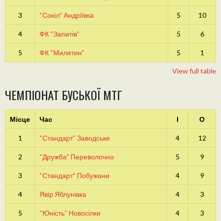
3
“Сокіл” Андріївка
5
10
4
ФК “Запитів”
5
6
5
ФК “Милятин”
5
1
View full table
ЧЕМПІОНАТ БУСЬКОЇ МТГ
Місце
Час
І
О
1
“Стандарт” Заводське
4
12
2
“Дружба” Переволочно
5
9
3
“Стандарт” Побужани
4
9
4
Явір Яблунівка
4
3
5
“Юність” Новосілки
4
3