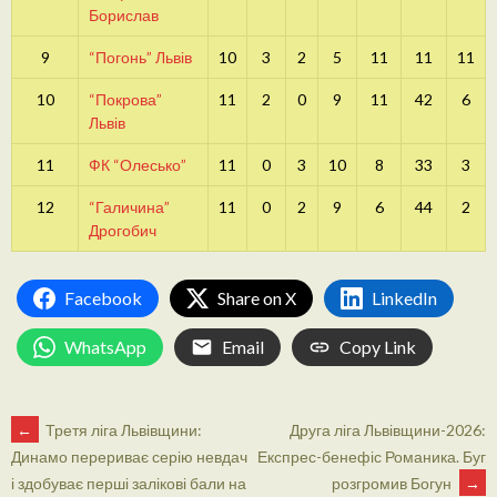
Борислав
9
“Погонь” Львів
10
3
2
5
11
11
11
10
“Покрова”
11
2
0
9
11
42
6
Львів
11
ФК “Олесько”
11
0
3
10
8
33
3
12
“Галичина”
11
0
2
9
6
44
2
Дрогобич
Facebook
Share on X
LinkedIn
WhatsApp
Email
Copy Link
POST
←
Третя ліга Львівщини:
Друга ліга Львівщини-2026:
Експрес-бенефіс Романика. Буг
Динамо перериває серію невдач
розгромив Богун
→
і здобуває перші залікові бали на