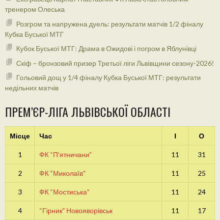
тренером Олеська
Розгром та напружена дуель: результати матчів 1/2 фіналу
Кубка Буської МТГ
Кубок Буської МТГ: Драма в Ожидові і погром в Яблунівці
Скіф – бронзовий призер Третьої ліги Львівщини сезону-2026!
Гольовий дощ у 1/4 фіналу Кубка Буської МТГ: результати
недільних матчів
ПРЕМ’ЄР-ЛІГА ЛЬВІВСЬКОЇ ОБЛАСТІ
Місце
Час
І
О
1
ФК “П’ятничани”
11
31
2
ФК “Миколаїв”
11
25
3
ФК “Мостиська”
11
24
4
“Гірник” Новояворівськ
11
17