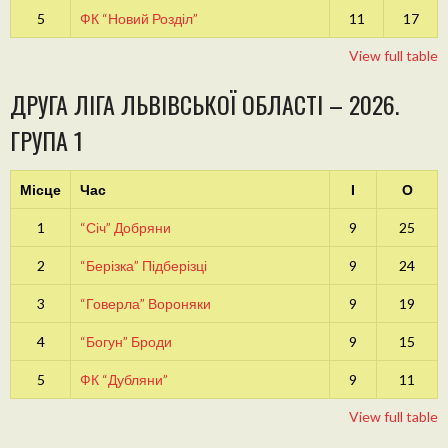
5
ФК “Новий Розділ”
11
17
View full table
ДРУГА ЛІГА ЛЬВІВСЬКОЇ ОБЛАСТІ – 2026.
ГРУПА 1
Місце
Час
І
О
1
“Січ” Добряни
9
25
2
“Берізка” Підберізці
9
24
3
“Говерла” Вороняки
9
19
4
“Богун” Броди
9
15
5
ФК “Дубляни”
9
11
View full table