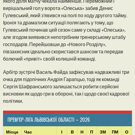
якого доля матчу чекала найменше. Переможний і
вирішальний гол у ворота «Олеська» забив Денис
Гулевський, який з’явився на полі по ходу другого тайму.
Іронія та драматизм ситуації полягають у тому, що
Гулевський починав цей сезон саме у складі «Олеська»,
але згодом виявився непотрібним тренерському штабу
господарів. Перейшовши до «Нового Розділу»,
півзахисник ідеально скористався шансом та передав
болючий «привіт» своїй колишній команді.
Арбітр зустрічі Василь Файда зафіксував надважливі три
очка для підопічних Андрія Гарапцьо, тоді як команді
Сергія Шафранського залишається робити серйозні
висновки як щодо гри в обороні, так і щодо своєї кадрової
політики.
ПРЕМ’ЄР-ЛІГА ЛЬВІВСЬКОЇ ОБЛАСТІ – 2026
Місце
Час
І
В
Н
П
ЗМ
ПМ
О