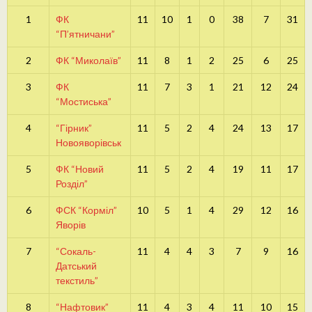
1
ФК
11
10
1
0
38
7
31
“П’ятничани”
2
ФК “Миколаїв”
11
8
1
2
25
6
25
3
ФК
11
7
3
1
21
12
24
“Мостиська”
4
“Гірник”
11
5
2
4
24
13
17
Новояворівськ
5
ФК “Новий
11
5
2
4
19
11
17
Розділ”
6
ФСК “Корміл”
10
5
1
4
29
12
16
Яворів
7
“Сокаль-
11
4
4
3
7
9
16
Датський
текстиль”
8
“Нафтовик”
11
4
3
4
11
10
15