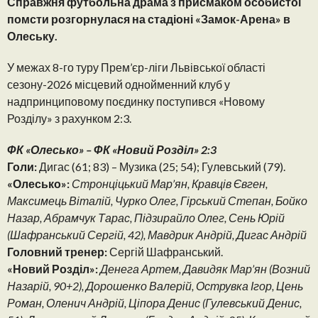
Справжня футбольна драма з присмаком особистої
помсти розгорнулася на стадіоні «Замок-Арена» в
Олеську.
У межах 8-го туру Прем’єр-ліги Львівської області
сезону-2026 місцевий однойменний клуб у
надпринциповому поєдинку поступився «Новому
Розділу» з рахунком 2:3.
ФК «Олесько» – ФК «Новий Розділ» 2:3
Голи:
Дигас (61; 83) – Музика (25; 54); Гулевський (79).
«Олесько»:
Стронціцький Мар’ян, Кравців Євген,
Максимець Віталій, Чурко Олег, Гірський Степан, Бойко
Назар, Абрамчук Тарас, Підзирайло Олег, Сень Юрій
(Шафранський Сергій, 42), Мавдрик Андрій, Дигас Андрій
Головний тренер:
Сергій Шафранський.
«Новий Розділ»:
Денега Артем, Давидяк Мар’ян (Возний
Назарій, 90+2), Дорошенко Валерій, Острувка Ігор, Цень
Роман, Оленич Андрій, Ціпора Денис (Гулевський Денис,