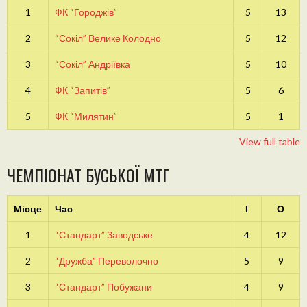
1
ФК “Городжів”
5
13
2
“Сокіл” Велике Колодно
5
12
3
“Сокіл” Андріївка
5
10
4
ФК “Запитів”
5
6
5
ФК “Милятин”
5
1
View full table
ЧЕМПІОНАТ БУСЬКОЇ МТГ
Місце
Час
І
О
1
“Стандарт” Заводське
4
12
2
“Дружба” Переволочно
5
9
3
“Стандарт” Побужани
4
9