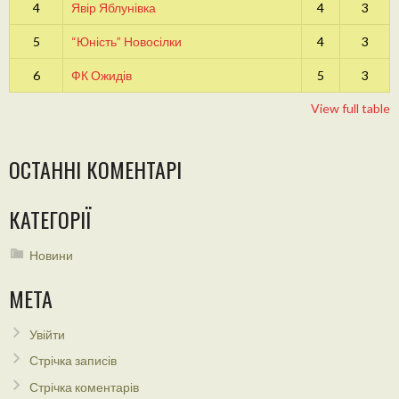
4
Явір Яблунівка
4
3
5
“Юність” Новосілки
4
3
6
ФК Ожидів
5
3
View full table
ОСТАННІ КОМЕНТАРІ
КАТЕГОРІЇ
Новини
МЕТА
Увійти
Стрічка записів
Стрічка коментарів