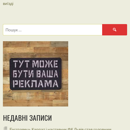
NAVIGATION
виїзді
Пошук:
НЕДАВНІ ЗАПИСИ
Ексгравець Карпат і наставник ФК Львів став головним