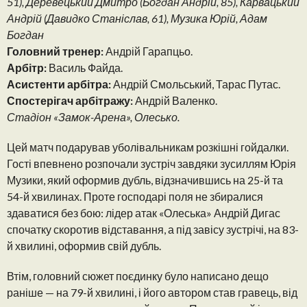
51), Деревецький Дмитро (Богдан Андрій, 85), Карвацький
Андрій (Давидко Станіслав, 61), Музика Юрій, Адам
Богдан
Головний тренер:
Андрій Гарапцьо.
Арбітр:
Василь Файда.
Асистенти арбітра:
Андрій Смольський, Тарас Путас.
Спостерігач арбітражу:
Андрій Валенко.
Стадіон «Замок-Арена», Олесько.
Цей матч подарував уболівальникам розкішні гойдалки.
Гості впевнено розпочали зустріч завдяки зусиллям Юрія
Музики, який оформив дубль, відзначившись на 25-й та
54-й хвилинах. Проте господарі поля не збиралися
здаватися без бою: лідер атак «Олеська» Андрій Дигас
спочатку скоротив відставання, а під завісу зустрічі, на 83-
й хвилині, оформив свій дубль.
Втім, головний сюжет поєдинку було написано дещо
раніше — на 79-й хвилині, і його автором став гравець, від