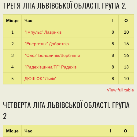
ТРЕТЯ ЛІГА ЛЬВІВСЬКОЇ ОБЛАСТІ. ГРУПА 2.
Місце
Час
І
О
1
“Імпульс” Лавриків
8
20
2
“Енергетик” Добротвір
8
16
3
“Скіф” Боложинів/Вербляни
8
16
4
“Радехівщина ТГ” Радехів
8
13
5
ДЮШ ФК “Львів”
8
10
View full table
ЧЕТВЕРТА ЛІГА ЛЬВІВСЬКОЇ ОБЛАСТІ. ГРУПА
2
Місце
Час
І
О