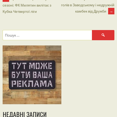
POST
голів в Заводському і недружній
сезоні: ФК Милятин вилітає з
камбек від Дружби
→
Кубка Четвертої ліги
NAVIGATION
Пошук:
НЕДАВНІ ЗАПИСИ