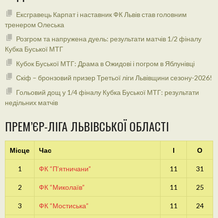
Ексгравець Карпат і наставник ФК Львів став головним
тренером Олеська
Розгром та напружена дуель: результати матчів 1/2 фіналу
Кубка Буської МТГ
Кубок Буської МТГ: Драма в Ожидові і погром в Яблунівці
Скіф – бронзовий призер Третьої ліги Львівщини сезону-2026!
Гольовий дощ у 1/4 фіналу Кубка Буської МТГ: результати
недільних матчів
ПРЕМ’ЄР-ЛІГА ЛЬВІВСЬКОЇ ОБЛАСТІ
Місце
Час
І
О
1
ФК “П’ятничани”
11
31
2
ФК “Миколаїв”
11
25
3
ФК “Мостиська”
11
24