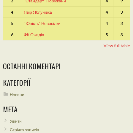
3
“Стандарт” Побужани
4
9
4
Явір Яблунівка
4
3
5
“Юність” Новосілки
4
3
6
ФК Ожидів
5
3
View full table
ОСТАННІ КОМЕНТАРІ
КАТЕГОРІЇ
Новини
МЕТА
Увійти
Стрічка записів