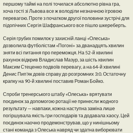
першому таймі на полі точилася абсолютно рівна гра,
хоча гості зі Львова все ж володіли незначною ігровою
перевагою. Проте з початком другої половини зустрічі для
підопічних Сергія Шафранського все пішло шкереберть.
Серія грубих помилок у захисній ланці «Олеська»
дозволила футболістам «Погоні» за дванадцять хвилин
зняти всі питання про переможця. На 52-й хвилині
рахунок відкрив Владислав Мазур, за шість хвилин
Максим Стеценко подвоїв перевагу, а на 64-й хвилині
Денис Пип’як довів справу до розгромних 3:0. Остаточну
крапку на 90-й хвилині поставив Роман Бойко.
Спроби тренерського штабу «Олеська» врятувати
поєдинок за допомогою ротації не принесли жодного
результату — навпаки, кожна наступна заміна лише
погіршувала якість гри господарів та додавала хаосу. Цей
поєдинок наочно продемонстрував, що у нинішньому
стані команда з Олеська навряд чи здатна виборювати