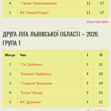
4
“Гірник” Новояворівськ
11
17
5
ФК “Новий Розділ”
11
17
View full table
ДРУГА ЛІГА ЛЬВІВСЬКОЇ ОБЛАСТІ – 2026.
ГРУПА 1
Місце
Час
І
О
1
“Січ” Добряни
9
25
2
“Берізка” Підберізці
9
24
3
“Говерла” Вороняки
9
19
4
“Богун” Броди
9
15
5
ФК “Дубляни”
9
11