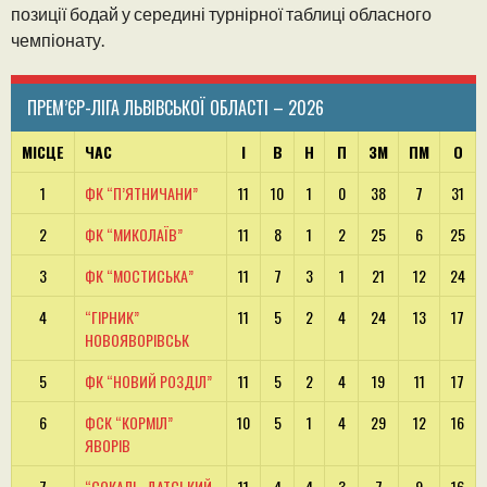
позиції бодай у середині турнірної таблиці обласного
чемпіонату.
ПРЕМ’ЄР-ЛІГА ЛЬВІВСЬКОЇ ОБЛАСТІ – 2026
МІСЦЕ
ЧАС
І
В
Н
П
ЗМ
ПМ
О
1
ФК “П’ЯТНИЧАНИ”
11
10
1
0
38
7
31
2
ФК “МИКОЛАЇВ”
11
8
1
2
25
6
25
3
ФК “МОСТИСЬКА”
11
7
3
1
21
12
24
4
“ГІРНИК”
11
5
2
4
24
13
17
НОВОЯВОРІВСЬК
5
ФК “НОВИЙ РОЗДІЛ”
11
5
2
4
19
11
17
6
ФСК “КОРМІЛ”
10
5
1
4
29
12
16
ЯВОРІВ
7
“СОКАЛЬ-ДАТСЬКИЙ
11
4
4
3
7
9
16