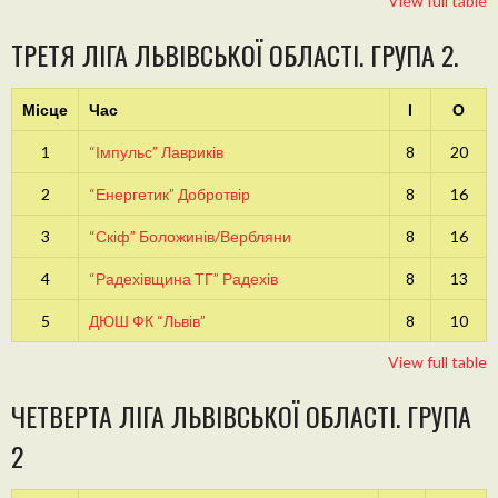
View full table
ТРЕТЯ ЛІГА ЛЬВІВСЬКОЇ ОБЛАСТІ. ГРУПА 2.
Місце
Час
І
О
1
“Імпульс” Лавриків
8
20
2
“Енергетик” Добротвір
8
16
3
“Скіф” Боложинів/Вербляни
8
16
4
“Радехівщина ТГ” Радехів
8
13
5
ДЮШ ФК “Львів”
8
10
View full table
ЧЕТВЕРТА ЛІГА ЛЬВІВСЬКОЇ ОБЛАСТІ. ГРУПА
2