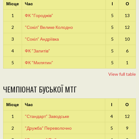
Місце
Час
І
О
1
ФК “Городжів”
5
13
2
“Сокіл” Велике Колодно
5
12
3
“Сокіл” Андріївка
5
10
4
ФК “Запитів”
5
6
5
ФК “Милятин”
5
1
View full table
ЧЕМПІОНАТ БУСЬКОЇ МТГ
Місце
Час
І
О
1
“Стандарт” Заводське
4
12
2
“Дружба” Переволочно
5
9