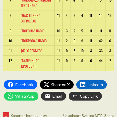
ТЕКСТИЛЬ”
8
“НАФТОВИК”
11
4
3
4
11
10
15
БОРИСЛАВ
9
“ПОГОНЬ” ЛЬВІВ
10
3
2
5
11
11
11
10
“ПОКРОВА” ЛЬВІВ
11
2
0
9
11
42
6
11
ФК “ОЛЕСЬКО”
11
0
3
10
8
33
3
12
“ГАЛИЧИНА”
11
0
2
9
6
44
2
ДРОГОБИЧ
Facebook
Share on X
LinkedIn
WhatsApp
Email
Copy Link
←
Крапка в історичному
Чемпіонат Буської МТГ: Злива