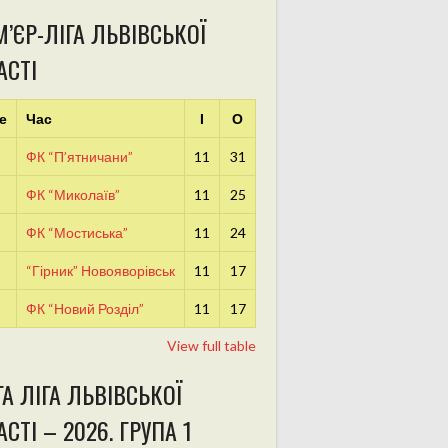
’ЄР-ЛІГА ЛЬВІВСЬКОЇ
АСТІ
е
Час
І
О
ФК “П’ятничани”
11
31
ФК “Миколаїв”
11
25
ФК “Мостиська”
11
24
“Гірник” Новояворівськ
11
17
ФК “Новий Розділ”
11
17
View full table
А ЛІГА ЛЬВІВСЬКОЇ
СТІ – 2026. ГРУПА 1