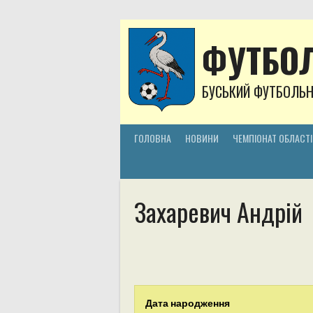
Skip
to
content
ФУТБОЛ
БУСЬКИЙ ФУТБОЛЬ
ГОЛОВНА
НОВИНИ
ЧЕМПІОНАТ ОБЛАСТІ
Захаревич Андрій
Дата народження