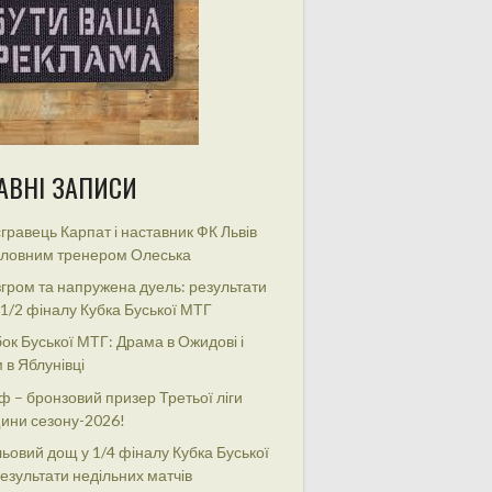
АВНІ ЗАПИСИ
гравець Карпат і наставник ФК Львів
оловним тренером Олеська
гром та напружена дуель: результати
 1/2 фіналу Кубка Буської МТГ
ок Буської МТГ: Драма в Ожидові і
 в Яблунівці
ф – бронзовий призер Третьої ліги
ини сезону-2026!
ьовий дощ у 1/4 фіналу Кубка Буської
езультати недільних матчів