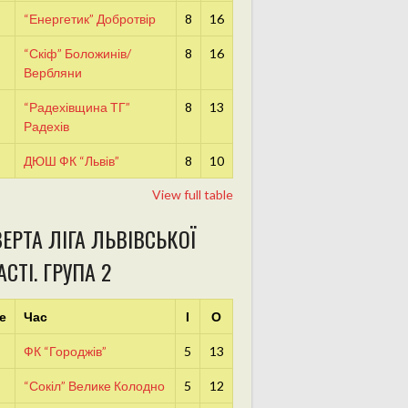
“Енергетик” Добротвір
8
16
“Скіф” Боложинів/
8
16
Вербляни
“Радехівщина ТГ”
8
13
Радехів
ДЮШ ФК “Львів”
8
10
View full table
ЕРТА ЛІГА ЛЬВІВСЬКОЇ
СТІ. ГРУПА 2
е
Час
І
О
ФК “Городжів”
5
13
“Сокіл” Велике Колодно
5
12