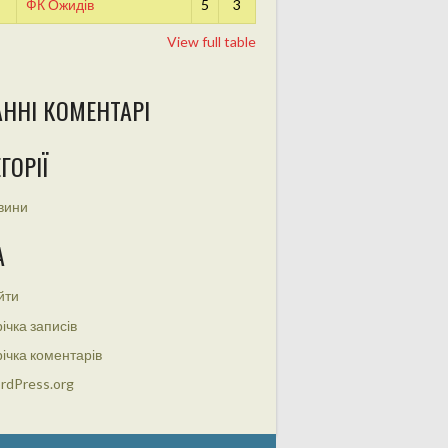
ФК Ожидів
5
3
View full table
АННІ КОМЕНТАРІ
ГОРІЇ
вини
А
йти
ічка записів
ічка коментарів
rdPress.org