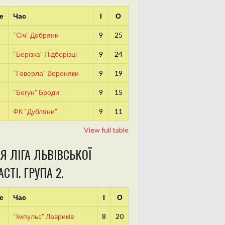
е
Час
І
О
“Січ” Добряни
9
25
“Берізка” Підберізці
9
24
“Говерла” Вороняки
9
19
“Богун” Броди
9
15
ФК “Дубляни”
9
11
View full table
Я ЛІГА ЛЬВІВСЬКОЇ
СТІ. ГРУПА 2.
е
Час
І
О
“Імпульс” Лавриків
8
20