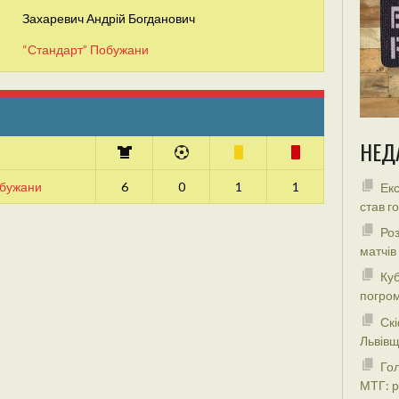
Захаревич Андрій Богданович
“Стандарт” Побужани
НЕД
обужани
6
0
1
1
Екс
став г
Роз
матчів
Куб
погром
Скі
Львівщ
Гол
МТГ: р