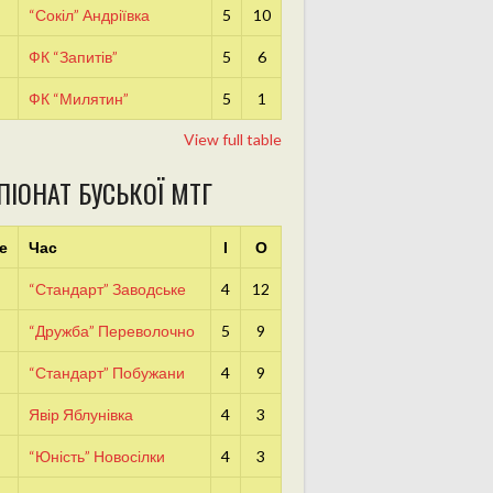
“Сокіл” Андріївка
5
10
ФК “Запитів”
5
6
ФК “Милятин”
5
1
View full table
ПІОНАТ БУСЬКОЇ МТГ
е
Час
І
О
“Стандарт” Заводське
4
12
“Дружба” Переволочно
5
9
“Стандарт” Побужани
4
9
Явір Яблунівка
4
3
“Юність” Новосілки
4
3