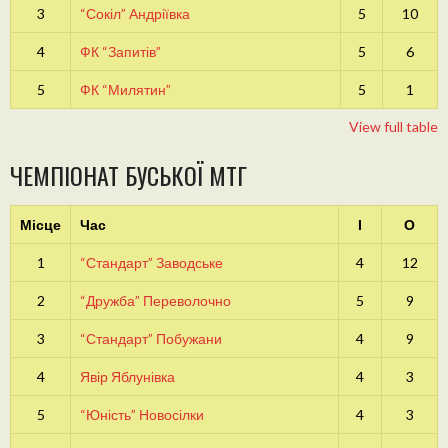
3
“Сокіл” Андріївка
5
10
4
ФК “Запитів”
5
6
5
ФК “Милятин”
5
1
View full table
ЧЕМПІОНАТ БУСЬКОЇ МТГ
Місце
Час
І
О
1
“Стандарт” Заводське
4
12
2
“Дружба” Переволочно
5
9
3
“Стандарт” Побужани
4
9
4
Явір Яблунівка
4
3
5
“Юність” Новосілки
4
3