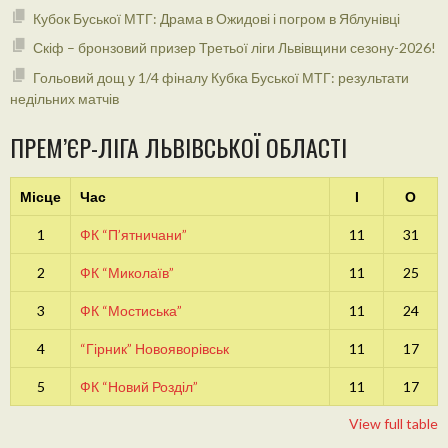
Кубок Буської МТГ: Драма в Ожидові і погром в Яблунівці
Скіф – бронзовий призер Третьої ліги Львівщини сезону-2026!
Гольовий дощ у 1/4 фіналу Кубка Буської МТГ: результати
недільних матчів
ПРЕМ’ЄР-ЛІГА ЛЬВІВСЬКОЇ ОБЛАСТІ
Місце
Час
І
О
1
ФК “П’ятничани”
11
31
2
ФК “Миколаїв”
11
25
3
ФК “Мостиська”
11
24
4
“Гірник” Новояворівськ
11
17
5
ФК “Новий Розділ”
11
17
View full table