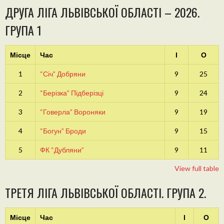
ДРУГА ЛІГА ЛЬВІВСЬКОЇ ОБЛАСТІ – 2026.
ГРУПА 1
Місце
Час
І
О
1
“Січ” Добряни
9
25
2
“Берізка” Підберізці
9
24
3
“Говерла” Вороняки
9
19
4
“Богун” Броди
9
15
5
ФК “Дубляни”
9
11
View full table
ТРЕТЯ ЛІГА ЛЬВІВСЬКОЇ ОБЛАСТІ. ГРУПА 2.
Місце
Час
І
О