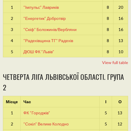
1
“Імпульс” Лавриків
8
20
2
“Енергетик” Добротвір
8
16
3
“Скіф” Боложинів/Вербляни
8
16
4
“Радехівщина ТГ” Радехів
8
13
5
ДЮШ ФК “Львів”
8
10
View full table
ЧЕТВЕРТА ЛІГА ЛЬВІВСЬКОЇ ОБЛАСТІ. ГРУПА
2
Місце
Час
І
О
1
ФК “Городжів”
5
13
2
“Сокіл” Велике Колодно
5
12