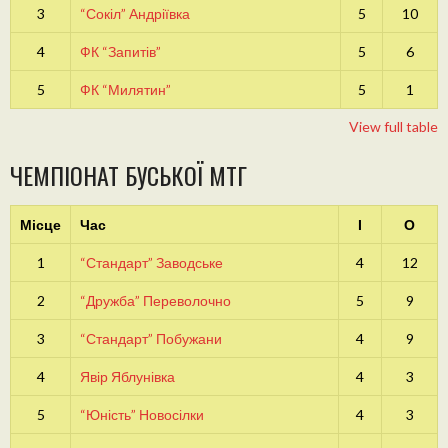
3
“Сокіл” Андріївка
5
10
4
ФК “Запитів”
5
6
5
ФК “Милятин”
5
1
View full table
ЧЕМПІОНАТ БУСЬКОЇ МТГ
Місце
Час
І
О
1
“Стандарт” Заводське
4
12
2
“Дружба” Переволочно
5
9
3
“Стандарт” Побужани
4
9
4
Явір Яблунівка
4
3
5
“Юність” Новосілки
4
3