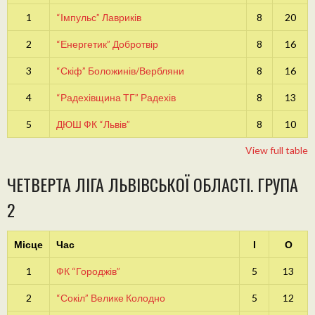
1
“Імпульс” Лавриків
8
20
2
“Енергетик” Добротвір
8
16
3
“Скіф” Боложинів/Вербляни
8
16
4
“Радехівщина ТГ” Радехів
8
13
5
ДЮШ ФК “Львів”
8
10
View full table
ЧЕТВЕРТА ЛІГА ЛЬВІВСЬКОЇ ОБЛАСТІ. ГРУПА
2
Місце
Час
І
О
1
ФК “Городжів”
5
13
2
“Сокіл” Велике Колодно
5
12