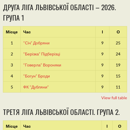
ДРУГА ЛІГА ЛЬВІВСЬКОЇ ОБЛАСТІ – 2026.
ГРУПА 1
Місце
Час
І
О
1
“Січ” Добряни
9
25
2
“Берізка” Підберізці
9
24
3
“Говерла” Вороняки
9
19
4
“Богун” Броди
9
15
5
ФК “Дубляни”
9
11
View full table
ТРЕТЯ ЛІГА ЛЬВІВСЬКОЇ ОБЛАСТІ. ГРУПА 2.
Місце
Час
І
О