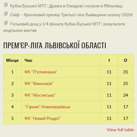
Кубок Буської МТГ: Драма в Ожидові і погром в Яблунівці
Скіф – бронзовий призер Третьої ліги Львівщини сезону-2026!
Гольовий дощ у 1/4 фіналу Кубка Буської МТГ: результати
недільних матчів
ПРЕМ’ЄР-ЛІГА ЛЬВІВСЬКОЇ ОБЛАСТІ
Місце
Час
І
О
1
ФК “П’ятничани”
11
31
2
ФК “Миколаїв”
11
25
3
ФК “Мостиська”
11
24
4
“Гірник” Новояворівськ
11
17
5
ФК “Новий Розділ”
11
17
View full table