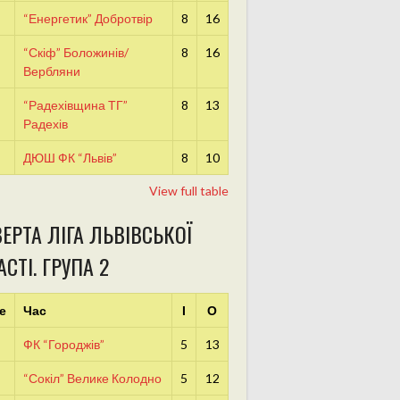
“Енергетик” Добротвір
8
16
“Скіф” Боложинів/
8
16
Вербляни
“Радехівщина ТГ”
8
13
Радехів
ДЮШ ФК “Львів”
8
10
View full table
ЕРТА ЛІГА ЛЬВІВСЬКОЇ
СТІ. ГРУПА 2
е
Час
І
О
ФК “Городжів”
5
13
“Сокіл” Велике Колодно
5
12