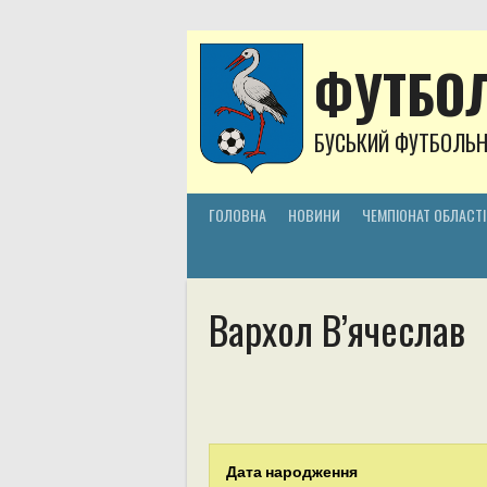
Skip
to
content
ФУТБОЛ
БУСЬКИЙ ФУТБОЛЬ
ГОЛОВНА
НОВИНИ
ЧЕМПІОНАТ ОБЛАСТІ
Вархол В’ячеслав
Дата народження