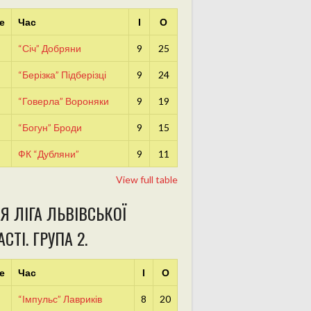
е
Час
І
О
“Січ” Добряни
9
25
“Берізка” Підберізці
9
24
“Говерла” Вороняки
9
19
“Богун” Броди
9
15
ФК “Дубляни”
9
11
View full table
Я ЛІГА ЛЬВІВСЬКОЇ
СТІ. ГРУПА 2.
е
Час
І
О
“Імпульс” Лавриків
8
20