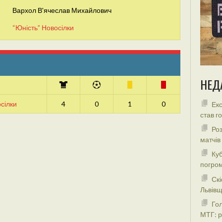
Вархол В'ячеслав Михайлович
“Юність” Новосілки
НЕД
сілки
4
0
1
0
Екс
став г
Роз
матчів
Куб
погром
Скі
Львівщ
Гол
МТГ: р