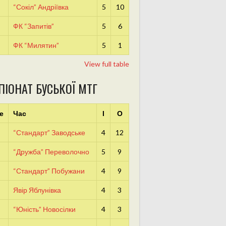
“Сокіл” Андріївка
5
10
ФК “Запитів”
5
6
ФК “Милятин”
5
1
View full table
ПІОНАТ БУСЬКОЇ МТГ
е
Час
І
О
“Стандарт” Заводське
4
12
“Дружба” Переволочно
5
9
“Стандарт” Побужани
4
9
Явір Яблунівка
4
3
“Юність” Новосілки
4
3