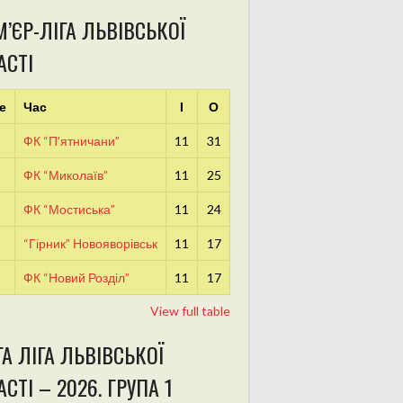
’ЄР-ЛІГА ЛЬВІВСЬКОЇ
АСТІ
е
Час
І
О
ФК “П’ятничани”
11
31
ФК “Миколаїв”
11
25
ФК “Мостиська”
11
24
“Гірник” Новояворівськ
11
17
ФК “Новий Розділ”
11
17
View full table
А ЛІГА ЛЬВІВСЬКОЇ
СТІ – 2026. ГРУПА 1