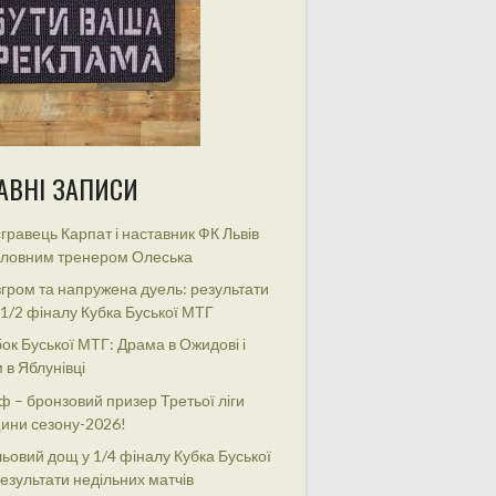
АВНІ ЗАПИСИ
гравець Карпат і наставник ФК Львів
оловним тренером Олеська
гром та напружена дуель: результати
 1/2 фіналу Кубка Буської МТГ
ок Буської МТГ: Драма в Ожидові і
 в Яблунівці
ф – бронзовий призер Третьої ліги
ини сезону-2026!
ьовий дощ у 1/4 фіналу Кубка Буської
езультати недільних матчів