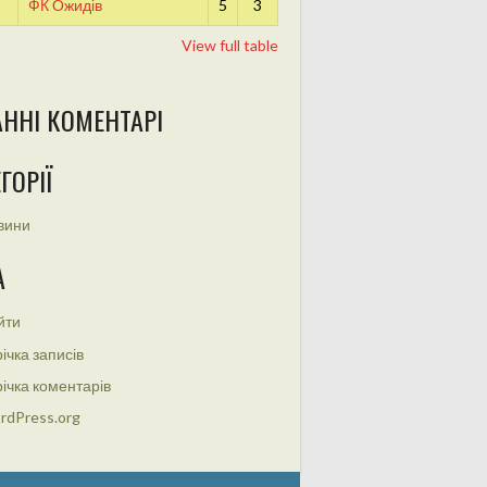
ФК Ожидів
5
3
View full table
АННІ КОМЕНТАРІ
ГОРІЇ
вини
А
йти
ічка записів
ічка коментарів
rdPress.org