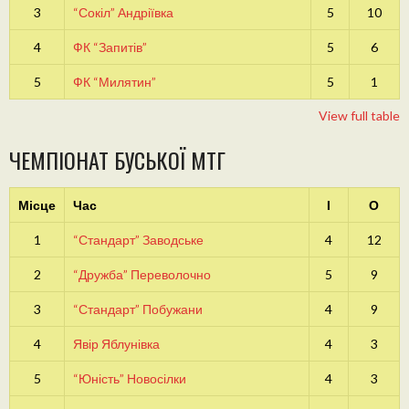
3
“Сокіл” Андріївка
5
10
4
ФК “Запитів”
5
6
5
ФК “Милятин”
5
1
View full table
ЧЕМПІОНАТ БУСЬКОЇ МТГ
Місце
Час
І
О
1
“Стандарт” Заводське
4
12
2
“Дружба” Переволочно
5
9
3
“Стандарт” Побужани
4
9
4
Явір Яблунівка
4
3
5
“Юність” Новосілки
4
3