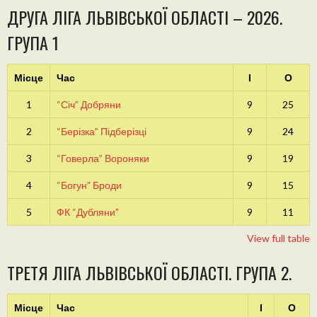
ДРУГА ЛІГА ЛЬВІВСЬКОЇ ОБЛАСТІ – 2026.
ГРУПА 1
Місце
Час
І
О
1
“Січ” Добряни
9
25
2
“Берізка” Підберізці
9
24
3
“Говерла” Вороняки
9
19
4
“Богун” Броди
9
15
5
ФК “Дубляни”
9
11
View full table
ТРЕТЯ ЛІГА ЛЬВІВСЬКОЇ ОБЛАСТІ. ГРУПА 2.
Місце
Час
І
О