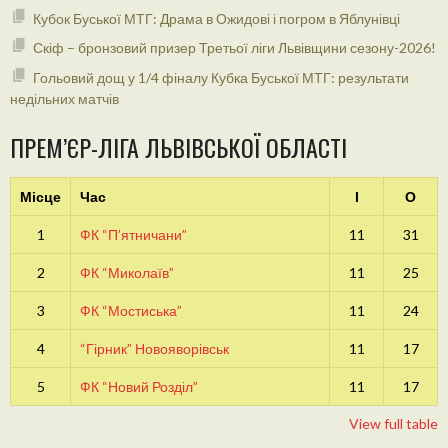
Кубок Буської МТГ: Драма в Ожидові і погром в Яблунівці
Скіф – бронзовий призер Третьої ліги Львівщини сезону-2026!
Гольовий дощ у 1/4 фіналу Кубка Буської МТГ: результати
недільних матчів
ПРЕМ’ЄР-ЛІГА ЛЬВІВСЬКОЇ ОБЛАСТІ
Місце
Час
І
О
1
ФК “П’ятничани”
11
31
2
ФК “Миколаїв”
11
25
3
ФК “Мостиська”
11
24
4
“Гірник” Новояворівськ
11
17
5
ФК “Новий Розділ”
11
17
View full table