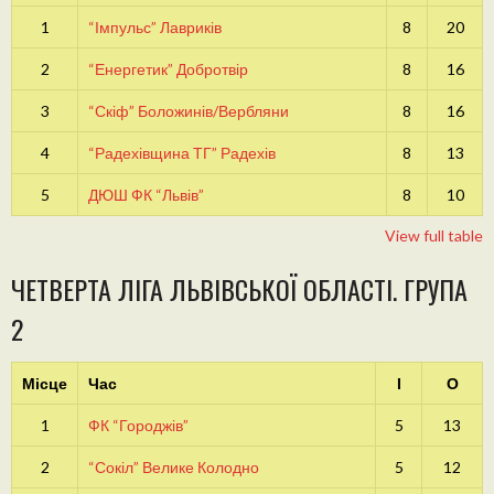
1
“Імпульс” Лавриків
8
20
2
“Енергетик” Добротвір
8
16
3
“Скіф” Боложинів/Вербляни
8
16
4
“Радехівщина ТГ” Радехів
8
13
5
ДЮШ ФК “Львів”
8
10
View full table
ЧЕТВЕРТА ЛІГА ЛЬВІВСЬКОЇ ОБЛАСТІ. ГРУПА
2
Місце
Час
І
О
1
ФК “Городжів”
5
13
2
“Сокіл” Велике Колодно
5
12