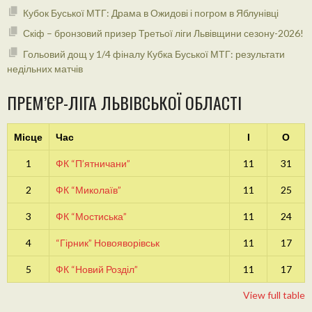
Кубок Буської МТГ: Драма в Ожидові і погром в Яблунівці
Скіф – бронзовий призер Третьої ліги Львівщини сезону-2026!
Гольовий дощ у 1/4 фіналу Кубка Буської МТГ: результати
недільних матчів
ПРЕМ’ЄР-ЛІГА ЛЬВІВСЬКОЇ ОБЛАСТІ
Місце
Час
І
О
1
ФК “П’ятничани”
11
31
2
ФК “Миколаїв”
11
25
3
ФК “Мостиська”
11
24
4
“Гірник” Новояворівськ
11
17
5
ФК “Новий Розділ”
11
17
View full table