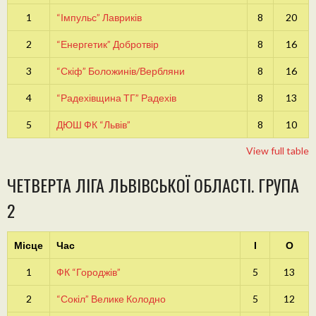
1
“Імпульс” Лавриків
8
20
2
“Енергетик” Добротвір
8
16
3
“Скіф” Боложинів/Вербляни
8
16
4
“Радехівщина ТГ” Радехів
8
13
5
ДЮШ ФК “Львів”
8
10
View full table
ЧЕТВЕРТА ЛІГА ЛЬВІВСЬКОЇ ОБЛАСТІ. ГРУПА
2
Місце
Час
І
О
1
ФК “Городжів”
5
13
2
“Сокіл” Велике Колодно
5
12