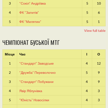
3
“Сокіл” Андріївка
5
10
4
ФК “Запитів”
5
6
5
ФК “Милятин”
5
1
View full table
ЧЕМПІОНАТ БУСЬКОЇ МТГ
Місце
Час
І
О
1
“Стандарт” Заводське
4
12
2
“Дружба” Переволочно
5
9
3
“Стандарт” Побужани
4
9
4
Явір Яблунівка
4
3
5
“Юність” Новосілки
4
3