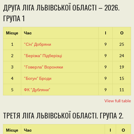
ДРУГА ЛІГА ЛЬВІВСЬКОЇ ОБЛАСТІ – 2026.
ГРУПА 1
Місце
Час
І
О
1
“Січ” Добряни
9
25
2
“Берізка” Підберізці
9
24
3
“Говерла” Вороняки
9
19
4
“Богун” Броди
9
15
5
ФК “Дубляни”
9
11
View full table
ТРЕТЯ ЛІГА ЛЬВІВСЬКОЇ ОБЛАСТІ. ГРУПА 2.
Місце
Час
І
О