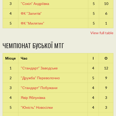
3
“Сокіл” Андріївка
5
10
4
ФК “Запитів”
5
6
5
ФК “Милятин”
5
1
View full table
ЧЕМПІОНАТ БУСЬКОЇ МТГ
Місце
Час
І
О
1
“Стандарт” Заводське
4
12
2
“Дружба” Переволочно
5
9
3
“Стандарт” Побужани
4
9
4
Явір Яблунівка
4
3
5
“Юність” Новосілки
4
3