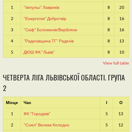
1
“Імпульс” Лавриків
8
20
2
“Енергетик” Добротвір
8
16
3
“Скіф” Боложинів/Вербляни
8
16
4
“Радехівщина ТГ” Радехів
8
13
5
ДЮШ ФК “Львів”
8
10
View full table
ЧЕТВЕРТА ЛІГА ЛЬВІВСЬКОЇ ОБЛАСТІ. ГРУПА
2
Місце
Час
І
О
1
ФК “Городжів”
5
13
2
“Сокіл” Велике Колодно
5
12