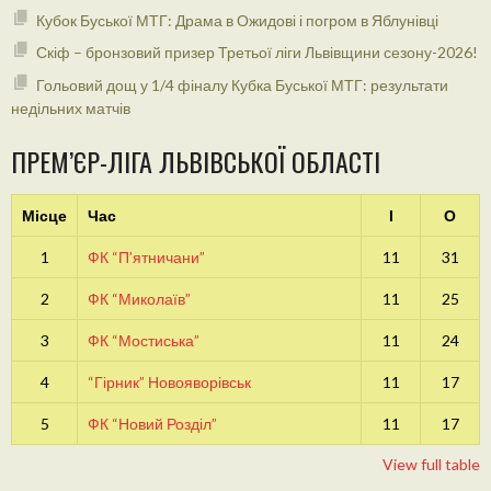
Кубок Буської МТГ: Драма в Ожидові і погром в Яблунівці
Скіф – бронзовий призер Третьої ліги Львівщини сезону-2026!
Гольовий дощ у 1/4 фіналу Кубка Буської МТГ: результати
недільних матчів
ПРЕМ’ЄР-ЛІГА ЛЬВІВСЬКОЇ ОБЛАСТІ
Місце
Час
І
О
1
ФК “П’ятничани”
11
31
2
ФК “Миколаїв”
11
25
3
ФК “Мостиська”
11
24
4
“Гірник” Новояворівськ
11
17
5
ФК “Новий Розділ”
11
17
View full table