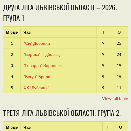
ДРУГА ЛІГА ЛЬВІВСЬКОЇ ОБЛАСТІ – 2026.
ГРУПА 1
Місце
Час
І
О
1
“Січ” Добряни
9
25
2
“Берізка” Підберізці
9
24
3
“Говерла” Вороняки
9
19
4
“Богун” Броди
9
15
5
ФК “Дубляни”
9
11
View full table
ТРЕТЯ ЛІГА ЛЬВІВСЬКОЇ ОБЛАСТІ. ГРУПА 2.
Місце
Час
І
О