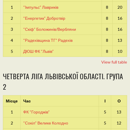
1
“Імпульс” Лавриків
8
20
2
“Енергетик” Добротвір
8
16
3
“Скіф” Боложинів/Вербляни
8
16
4
“Радехівщина ТГ” Радехів
8
13
5
ДЮШ ФК “Львів”
8
10
View full table
ЧЕТВЕРТА ЛІГА ЛЬВІВСЬКОЇ ОБЛАСТІ. ГРУПА
2
Місце
Час
І
О
1
ФК “Городжів”
5
13
2
“Сокіл” Велике Колодно
5
12