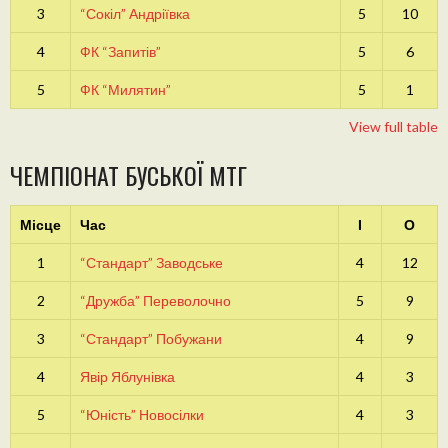
3
“Сокіл” Андріївка
5
10
4
ФК “Запитів”
5
6
5
ФК “Милятин”
5
1
View full table
ЧЕМПІОНАТ БУСЬКОЇ МТГ
Місце
Час
І
О
1
“Стандарт” Заводське
4
12
2
“Дружба” Переволочно
5
9
3
“Стандарт” Побужани
4
9
4
Явір Яблунівка
4
3
5
“Юність” Новосілки
4
3