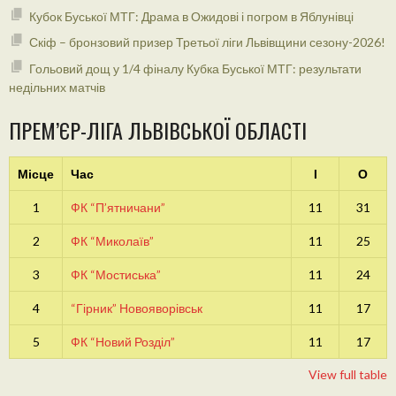
Кубок Буської МТГ: Драма в Ожидові і погром в Яблунівці
Скіф – бронзовий призер Третьої ліги Львівщини сезону-2026!
Гольовий дощ у 1/4 фіналу Кубка Буської МТГ: результати
недільних матчів
ПРЕМ’ЄР-ЛІГА ЛЬВІВСЬКОЇ ОБЛАСТІ
Місце
Час
І
О
1
ФК “П’ятничани”
11
31
2
ФК “Миколаїв”
11
25
3
ФК “Мостиська”
11
24
4
“Гірник” Новояворівськ
11
17
5
ФК “Новий Розділ”
11
17
View full table