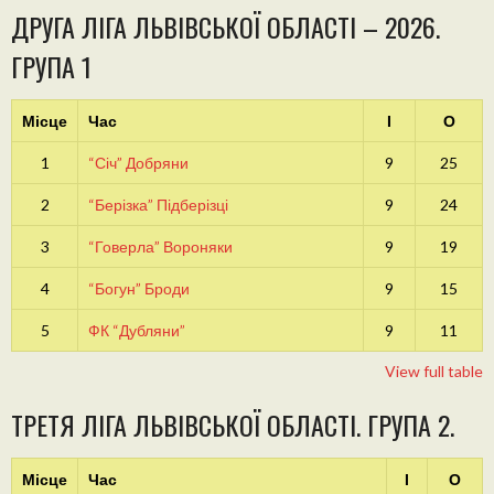
ДРУГА ЛІГА ЛЬВІВСЬКОЇ ОБЛАСТІ – 2026.
ГРУПА 1
Місце
Час
І
О
1
“Січ” Добряни
9
25
2
“Берізка” Підберізці
9
24
3
“Говерла” Вороняки
9
19
4
“Богун” Броди
9
15
5
ФК “Дубляни”
9
11
View full table
ТРЕТЯ ЛІГА ЛЬВІВСЬКОЇ ОБЛАСТІ. ГРУПА 2.
Місце
Час
І
О