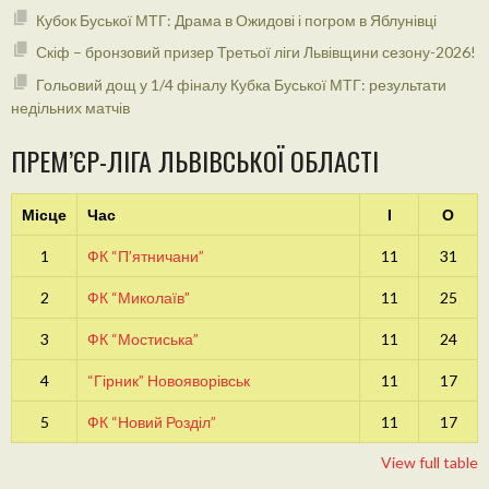
Кубок Буської МТГ: Драма в Ожидові і погром в Яблунівці
Скіф – бронзовий призер Третьої ліги Львівщини сезону-2026!
Гольовий дощ у 1/4 фіналу Кубка Буської МТГ: результати
недільних матчів
ПРЕМ’ЄР-ЛІГА ЛЬВІВСЬКОЇ ОБЛАСТІ
Місце
Час
І
О
1
ФК “П’ятничани”
11
31
2
ФК “Миколаїв”
11
25
3
ФК “Мостиська”
11
24
4
“Гірник” Новояворівськ
11
17
5
ФК “Новий Розділ”
11
17
View full table