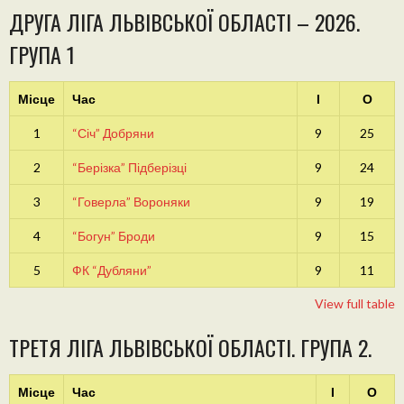
ДРУГА ЛІГА ЛЬВІВСЬКОЇ ОБЛАСТІ – 2026.
ГРУПА 1
Місце
Час
І
О
1
“Січ” Добряни
9
25
2
“Берізка” Підберізці
9
24
3
“Говерла” Вороняки
9
19
4
“Богун” Броди
9
15
5
ФК “Дубляни”
9
11
View full table
ТРЕТЯ ЛІГА ЛЬВІВСЬКОЇ ОБЛАСТІ. ГРУПА 2.
Місце
Час
І
О