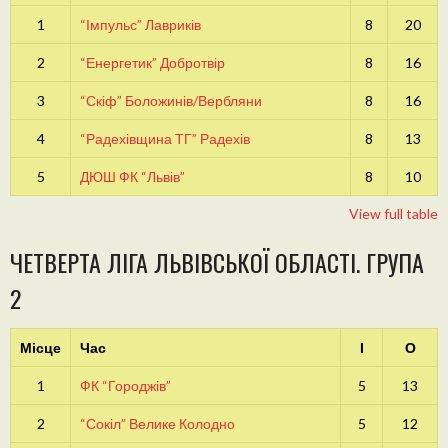
1
“Імпульс” Лавриків
8
20
2
“Енергетик” Добротвір
8
16
3
“Скіф” Боложинів/Вербляни
8
16
4
“Радехівщина ТГ” Радехів
8
13
5
ДЮШ ФК “Львів”
8
10
View full table
ЧЕТВЕРТА ЛІГА ЛЬВІВСЬКОЇ ОБЛАСТІ. ГРУПА
2
Місце
Час
І
О
1
ФК “Городжів”
5
13
2
“Сокіл” Велике Колодно
5
12