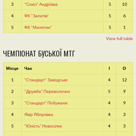
3
“Сокіл” Андріївка
5
10
4
ФК “Запитів”
5
6
5
ФК “Милятин”
5
1
View full table
ЧЕМПІОНАТ БУСЬКОЇ МТГ
Місце
Час
І
О
1
“Стандарт” Заводське
4
12
2
“Дружба” Переволочно
5
9
3
“Стандарт” Побужани
4
9
4
Явір Яблунівка
4
3
5
“Юність” Новосілки
4
3