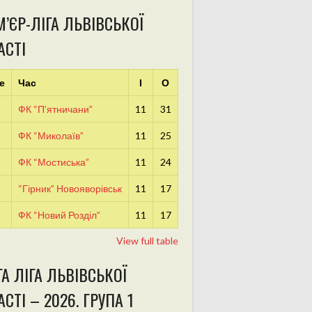
’ЄР-ЛІГА ЛЬВІВСЬКОЇ
АСТІ
е
Час
І
О
ФК “П’ятничани”
11
31
ФК “Миколаїв”
11
25
ФК “Мостиська”
11
24
“Гірник” Новояворівськ
11
17
ФК “Новий Розділ”
11
17
View full table
А ЛІГА ЛЬВІВСЬКОЇ
СТІ – 2026. ГРУПА 1