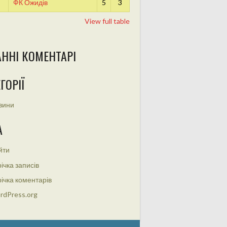
ФК Ожидів
5
3
View full table
АННІ КОМЕНТАРІ
ГОРІЇ
вини
А
йти
ічка записів
ічка коментарів
rdPress.org