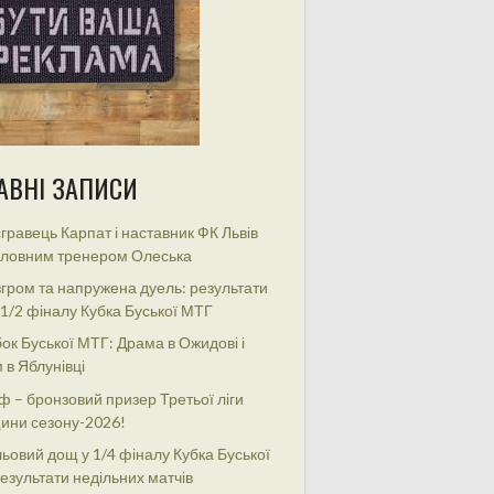
АВНІ ЗАПИСИ
гравець Карпат і наставник ФК Львів
оловним тренером Олеська
гром та напружена дуель: результати
 1/2 фіналу Кубка Буської МТГ
ок Буської МТГ: Драма в Ожидові і
 в Яблунівці
ф – бронзовий призер Третьої ліги
ини сезону-2026!
ьовий дощ у 1/4 фіналу Кубка Буської
езультати недільних матчів