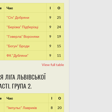
е
Час
І
О
“Січ” Добряни
9
25
“Берізка” Підберізці
9
24
“Говерла” Вороняки
9
19
“Богун” Броди
9
15
ФК “Дубляни”
9
11
View full table
Я ЛІГА ЛЬВІВСЬКОЇ
СТІ. ГРУПА 2.
е
Час
І
О
“Імпульс” Лавриків
8
20