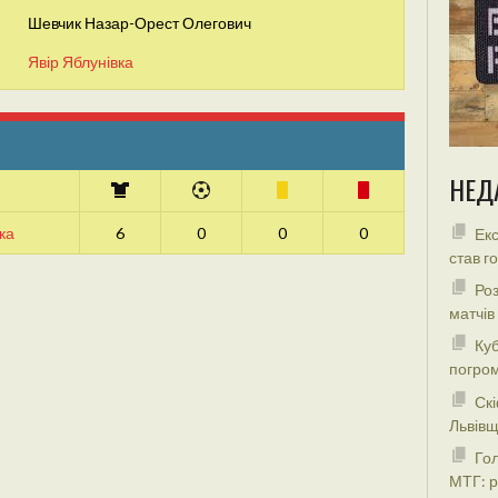
Шевчик Назар-Орест Олегович
Явір Яблунівка
НЕД
ка
6
0
0
0
Екс
став г
Роз
матчів
Куб
погром
Скі
Львівщ
Гол
МТГ: р