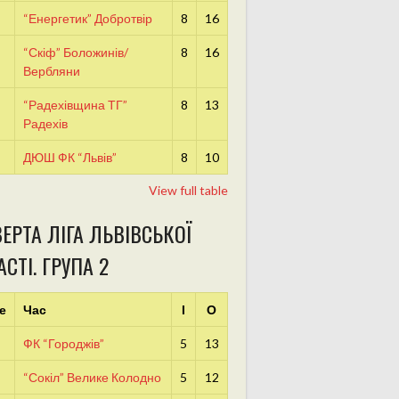
“Енергетик” Добротвір
8
16
“Скіф” Боложинів/
8
16
Вербляни
“Радехівщина ТГ”
8
13
Радехів
ДЮШ ФК “Львів”
8
10
View full table
ЕРТА ЛІГА ЛЬВІВСЬКОЇ
СТІ. ГРУПА 2
е
Час
І
О
ФК “Городжів”
5
13
“Сокіл” Велике Колодно
5
12