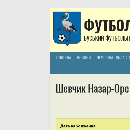
Skip
to
content
ФУТБОЛ
БУСЬКИЙ ФУТБОЛЬ
ГОЛОВНА
НОВИНИ
ЧЕМПІОНАТ ОБЛАСТІ
Шевчик Назар-Оре
Дата народження