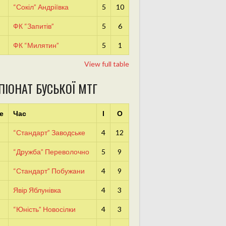
“Сокіл” Андріївка
5
10
ФК “Запитів”
5
6
ФК “Милятин”
5
1
View full table
ПІОНАТ БУСЬКОЇ МТГ
е
Час
І
О
“Стандарт” Заводське
4
12
“Дружба” Переволочно
5
9
“Стандарт” Побужани
4
9
Явір Яблунівка
4
3
“Юність” Новосілки
4
3