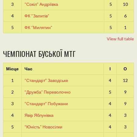
3
“Сокіл” Андріївка
5
10
4
ФК “Запитів”
5
6
5
ФК “Милятин”
5
1
View full table
ЧЕМПІОНАТ БУСЬКОЇ МТГ
Місце
Час
І
О
1
“Стандарт” Заводське
4
12
2
“Дружба” Переволочно
5
9
3
“Стандарт” Побужани
4
9
4
Явір Яблунівка
4
3
5
“Юність” Новосілки
4
3