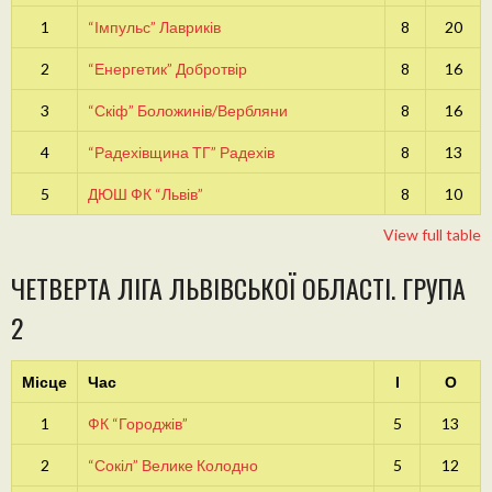
1
“Імпульс” Лавриків
8
20
2
“Енергетик” Добротвір
8
16
3
“Скіф” Боложинів/Вербляни
8
16
4
“Радехівщина ТГ” Радехів
8
13
5
ДЮШ ФК “Львів”
8
10
View full table
ЧЕТВЕРТА ЛІГА ЛЬВІВСЬКОЇ ОБЛАСТІ. ГРУПА
2
Місце
Час
І
О
1
ФК “Городжів”
5
13
2
“Сокіл” Велике Колодно
5
12