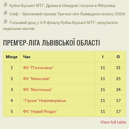
Кубок Буської МТГ: Драма в Ожидові і погром в Яблунівці
Скіф – бронзовий призер Третьої ліги Львівщини сезону-2026!
Гольовий дощ у 1/4 фіналу Кубка Буської МТГ: результати
недільних матчів
ПРЕМ’ЄР-ЛІГА ЛЬВІВСЬКОЇ ОБЛАСТІ
Місце
Час
І
О
1
ФК “П’ятничани”
11
31
2
ФК “Миколаїв”
11
25
3
ФК “Мостиська”
11
24
4
“Гірник” Новояворівськ
11
17
5
ФК “Новий Розділ”
11
17
View full table