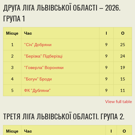
ДРУГА ЛІГА ЛЬВІВСЬКОЇ ОБЛАСТІ – 2026.
ГРУПА 1
Місце
Час
І
О
1
“Січ” Добряни
9
25
2
“Берізка” Підберізці
9
24
3
“Говерла” Вороняки
9
19
4
“Богун” Броди
9
15
5
ФК “Дубляни”
9
11
View full table
ТРЕТЯ ЛІГА ЛЬВІВСЬКОЇ ОБЛАСТІ. ГРУПА 2.
Місце
Час
І
О