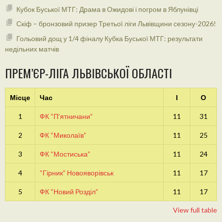
Кубок Буської МТГ: Драма в Ожидові і погром в Яблунівці
Скіф – бронзовий призер Третьої ліги Львівщини сезону-2026!
Гольовий дощ у 1/4 фіналу Кубка Буської МТГ: результати
недільних матчів
ПРЕМ’ЄР-ЛІГА ЛЬВІВСЬКОЇ ОБЛАСТІ
Місце
Час
І
О
1
ФК “П’ятничани”
11
31
2
ФК “Миколаїв”
11
25
3
ФК “Мостиська”
11
24
4
“Гірник” Новояворівськ
11
17
5
ФК “Новий Розділ”
11
17
View full table