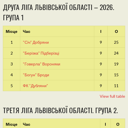
ДРУГА ЛІГА ЛЬВІВСЬКОЇ ОБЛАСТІ – 2026.
ГРУПА 1
Місце
Час
І
О
1
“Січ” Добряни
9
25
2
“Берізка” Підберізці
9
24
3
“Говерла” Вороняки
9
19
4
“Богун” Броди
9
15
5
ФК “Дубляни”
9
11
View full table
ТРЕТЯ ЛІГА ЛЬВІВСЬКОЇ ОБЛАСТІ. ГРУПА 2.
Місце
Час
І
О