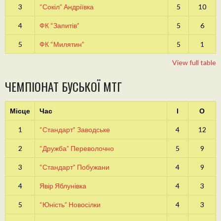
3
“Сокіл” Андріївка
5
10
4
ФК “Запитів”
5
6
5
ФК “Милятин”
5
1
View full table
ЧЕМПІОНАТ БУСЬКОЇ МТГ
Місце
Час
І
О
1
“Стандарт” Заводське
4
12
2
“Дружба” Переволочно
5
9
3
“Стандарт” Побужани
4
9
4
Явір Яблунівка
4
3
5
“Юність” Новосілки
4
3