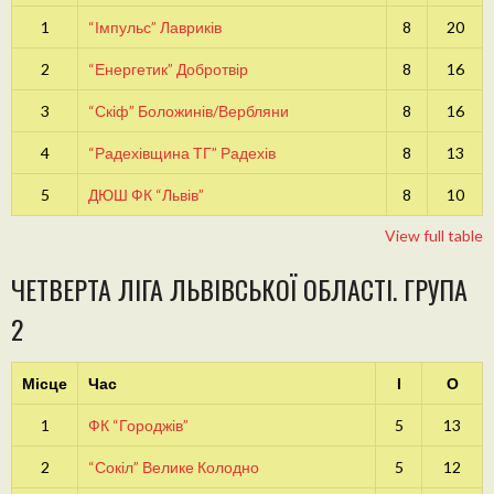
1
“Імпульс” Лавриків
8
20
2
“Енергетик” Добротвір
8
16
3
“Скіф” Боложинів/Вербляни
8
16
4
“Радехівщина ТГ” Радехів
8
13
5
ДЮШ ФК “Львів”
8
10
View full table
ЧЕТВЕРТА ЛІГА ЛЬВІВСЬКОЇ ОБЛАСТІ. ГРУПА
2
Місце
Час
І
О
1
ФК “Городжів”
5
13
2
“Сокіл” Велике Колодно
5
12