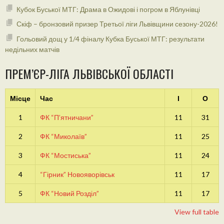
Кубок Буської МТГ: Драма в Ожидові і погром в Яблунівці
Скіф – бронзовий призер Третьої ліги Львівщини сезону-2026!
Гольовий дощ у 1/4 фіналу Кубка Буської МТГ: результати
недільних матчів
ПРЕМ’ЄР-ЛІГА ЛЬВІВСЬКОЇ ОБЛАСТІ
Місце
Час
І
О
1
ФК “П’ятничани”
11
31
2
ФК “Миколаїв”
11
25
3
ФК “Мостиська”
11
24
4
“Гірник” Новояворівськ
11
17
5
ФК “Новий Розділ”
11
17
View full table