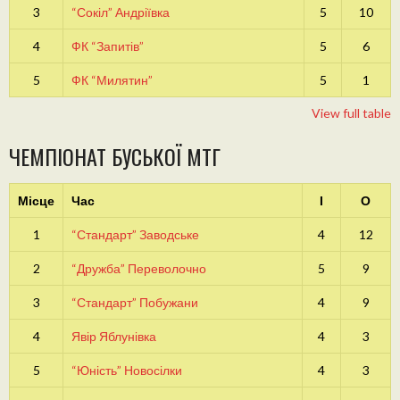
3
“Сокіл” Андріївка
5
10
4
ФК “Запитів”
5
6
5
ФК “Милятин”
5
1
View full table
ЧЕМПІОНАТ БУСЬКОЇ МТГ
Місце
Час
І
О
1
“Стандарт” Заводське
4
12
2
“Дружба” Переволочно
5
9
3
“Стандарт” Побужани
4
9
4
Явір Яблунівка
4
3
5
“Юність” Новосілки
4
3