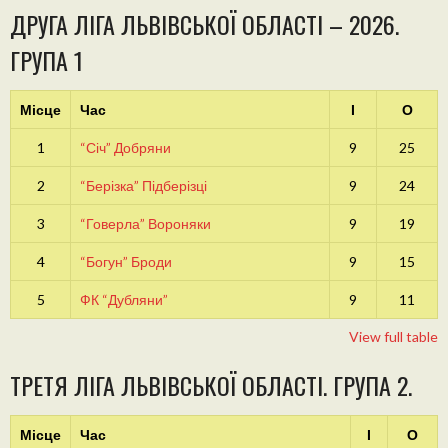
ДРУГА ЛІГА ЛЬВІВСЬКОЇ ОБЛАСТІ – 2026.
ГРУПА 1
Місце
Час
І
О
1
“Січ” Добряни
9
25
2
“Берізка” Підберізці
9
24
3
“Говерла” Вороняки
9
19
4
“Богун” Броди
9
15
5
ФК “Дубляни”
9
11
View full table
ТРЕТЯ ЛІГА ЛЬВІВСЬКОЇ ОБЛАСТІ. ГРУПА 2.
Місце
Час
І
О