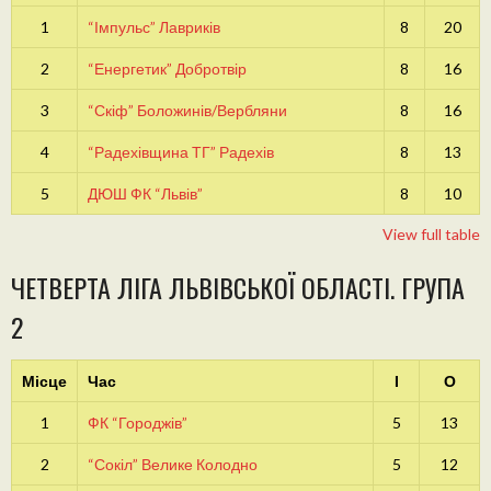
1
“Імпульс” Лавриків
8
20
2
“Енергетик” Добротвір
8
16
3
“Скіф” Боложинів/Вербляни
8
16
4
“Радехівщина ТГ” Радехів
8
13
5
ДЮШ ФК “Львів”
8
10
View full table
ЧЕТВЕРТА ЛІГА ЛЬВІВСЬКОЇ ОБЛАСТІ. ГРУПА
2
Місце
Час
І
О
1
ФК “Городжів”
5
13
2
“Сокіл” Велике Колодно
5
12