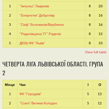
1
“Імпульс” Лавриків
8
20
2
“Енергетик” Добротвір
8
16
3
“Скіф” Боложинів/Вербляни
8
16
4
“Радехівщина ТГ” Радехів
8
13
5
ДЮШ ФК “Львів”
8
10
View full table
ЧЕТВЕРТА ЛІГА ЛЬВІВСЬКОЇ ОБЛАСТІ. ГРУПА
2
Місце
Час
І
О
1
ФК “Городжів”
5
13
2
“Сокіл” Велике Колодно
5
12