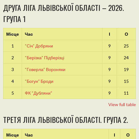
ДРУГА ЛІГА ЛЬВІВСЬКОЇ ОБЛАСТІ – 2026.
ГРУПА 1
Місце
Час
І
О
1
“Січ” Добряни
9
25
2
“Берізка” Підберізці
9
24
3
“Говерла” Вороняки
9
19
4
“Богун” Броди
9
15
5
ФК “Дубляни”
9
11
View full table
ТРЕТЯ ЛІГА ЛЬВІВСЬКОЇ ОБЛАСТІ. ГРУПА 2.
Місце
Час
І
О