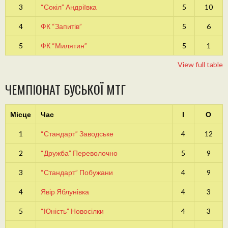
3
“Сокіл” Андріївка
5
10
4
ФК “Запитів”
5
6
5
ФК “Милятин”
5
1
View full table
ЧЕМПІОНАТ БУСЬКОЇ МТГ
Місце
Час
І
О
1
“Стандарт” Заводське
4
12
2
“Дружба” Переволочно
5
9
3
“Стандарт” Побужани
4
9
4
Явір Яблунівка
4
3
5
“Юність” Новосілки
4
3