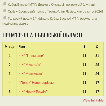
Кубок Буської МТГ: Драма в Ожидові і погром в Яблунівці
Скіф – бронзовий призер Третьої ліги Львівщини сезону-2026!
Гольовий дощ у 1/4 фіналу Кубка Буської МТГ: результати
недільних матчів
ПРЕМ’ЄР-ЛІГА ЛЬВІВСЬКОЇ ОБЛАСТІ
Місце
Час
І
О
1
ФК “П’ятничани”
11
31
2
ФК “Миколаїв”
11
25
3
ФК “Мостиська”
11
24
4
“Гірник” Новояворівськ
11
17
5
ФК “Новий Розділ”
11
17
View full table