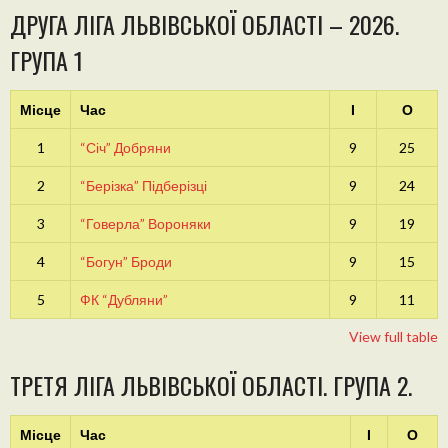
ДРУГА ЛІГА ЛЬВІВСЬКОЇ ОБЛАСТІ – 2026.
ГРУПА 1
Місце
Час
І
О
1
“Січ” Добряни
9
25
2
“Берізка” Підберізці
9
24
3
“Говерла” Вороняки
9
19
4
“Богун” Броди
9
15
5
ФК “Дубляни”
9
11
View full table
ТРЕТЯ ЛІГА ЛЬВІВСЬКОЇ ОБЛАСТІ. ГРУПА 2.
Місце
Час
І
О