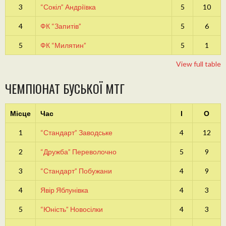
3
“Сокіл” Андріївка
5
10
4
ФК “Запитів”
5
6
5
ФК “Милятин”
5
1
View full table
ЧЕМПІОНАТ БУСЬКОЇ МТГ
Місце
Час
І
О
1
“Стандарт” Заводське
4
12
2
“Дружба” Переволочно
5
9
3
“Стандарт” Побужани
4
9
4
Явір Яблунівка
4
3
5
“Юність” Новосілки
4
3