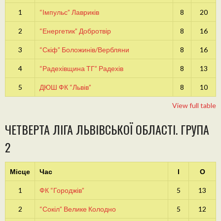
1
“Імпульс” Лавриків
8
20
2
“Енергетик” Добротвір
8
16
3
“Скіф” Боложинів/Вербляни
8
16
4
“Радехівщина ТГ” Радехів
8
13
5
ДЮШ ФК “Львів”
8
10
View full table
ЧЕТВЕРТА ЛІГА ЛЬВІВСЬКОЇ ОБЛАСТІ. ГРУПА
2
Місце
Час
І
О
1
ФК “Городжів”
5
13
2
“Сокіл” Велике Колодно
5
12