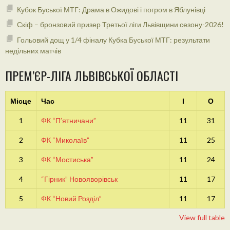
Кубок Буської МТГ: Драма в Ожидові і погром в Яблунівці
Скіф – бронзовий призер Третьої ліги Львівщини сезону-2026!
Гольовий дощ у 1/4 фіналу Кубка Буської МТГ: результати
недільних матчів
ПРЕМ’ЄР-ЛІГА ЛЬВІВСЬКОЇ ОБЛАСТІ
Місце
Час
І
О
1
ФК “П’ятничани”
11
31
2
ФК “Миколаїв”
11
25
3
ФК “Мостиська”
11
24
4
“Гірник” Новояворівськ
11
17
5
ФК “Новий Розділ”
11
17
View full table