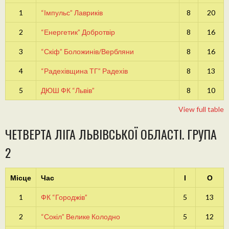
1
“Імпульс” Лавриків
8
20
2
“Енергетик” Добротвір
8
16
3
“Скіф” Боложинів/Вербляни
8
16
4
“Радехівщина ТГ” Радехів
8
13
5
ДЮШ ФК “Львів”
8
10
View full table
ЧЕТВЕРТА ЛІГА ЛЬВІВСЬКОЇ ОБЛАСТІ. ГРУПА
2
Місце
Час
І
О
1
ФК “Городжів”
5
13
2
“Сокіл” Велике Колодно
5
12