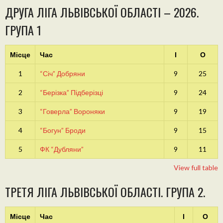
ДРУГА ЛІГА ЛЬВІВСЬКОЇ ОБЛАСТІ – 2026.
ГРУПА 1
Місце
Час
І
О
1
“Січ” Добряни
9
25
2
“Берізка” Підберізці
9
24
3
“Говерла” Вороняки
9
19
4
“Богун” Броди
9
15
5
ФК “Дубляни”
9
11
View full table
ТРЕТЯ ЛІГА ЛЬВІВСЬКОЇ ОБЛАСТІ. ГРУПА 2.
Місце
Час
І
О