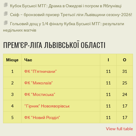
Кубок Буської МТГ: Драма в Ожидові і погром в Яблунівці
Скіф – бронзовий призер Третьої ліги Львівщини сезону-2026!
Гольовий дощ у 1/4 фіналу Кубка Буської МТГ: результати
недільних матчів
ПРЕМ’ЄР-ЛІГА ЛЬВІВСЬКОЇ ОБЛАСТІ
Місце
Час
І
О
1
ФК “П’ятничани”
11
31
2
ФК “Миколаїв”
11
25
3
ФК “Мостиська”
11
24
4
“Гірник” Новояворівськ
11
17
5
ФК “Новий Розділ”
11
17
View full table