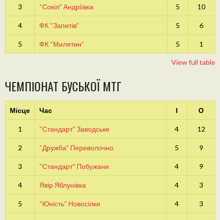
3
“Сокіл” Андріївка
5
10
4
ФК “Запитів”
5
6
5
ФК “Милятин”
5
1
View full table
ЧЕМПІОНАТ БУСЬКОЇ МТГ
Місце
Час
І
О
1
“Стандарт” Заводське
4
12
2
“Дружба” Переволочно
5
9
3
“Стандарт” Побужани
4
9
4
Явір Яблунівка
4
3
5
“Юність” Новосілки
4
3