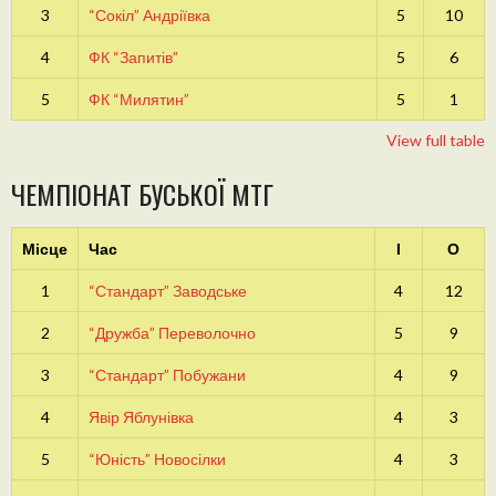
3
“Сокіл” Андріївка
5
10
4
ФК “Запитів”
5
6
5
ФК “Милятин”
5
1
View full table
ЧЕМПІОНАТ БУСЬКОЇ МТГ
Місце
Час
І
О
1
“Стандарт” Заводське
4
12
2
“Дружба” Переволочно
5
9
3
“Стандарт” Побужани
4
9
4
Явір Яблунівка
4
3
5
“Юність” Новосілки
4
3