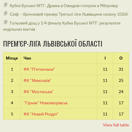
Кубок Буської МТГ: Драма в Ожидові і погром в Яблунівці
Скіф – бронзовий призер Третьої ліги Львівщини сезону-2026!
Гольовий дощ у 1/4 фіналу Кубка Буської МТГ: результати
недільних матчів
ПРЕМ’ЄР-ЛІГА ЛЬВІВСЬКОЇ ОБЛАСТІ
Місце
Час
І
О
1
ФК “П’ятничани”
11
31
2
ФК “Миколаїв”
11
25
3
ФК “Мостиська”
11
24
4
“Гірник” Новояворівськ
11
17
5
ФК “Новий Розділ”
11
17
View full table