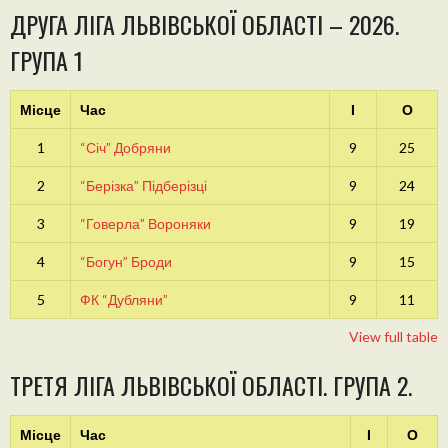
ДРУГА ЛІГА ЛЬВІВСЬКОЇ ОБЛАСТІ – 2026.
ГРУПА 1
Місце
Час
І
О
1
“Січ” Добряни
9
25
2
“Берізка” Підберізці
9
24
3
“Говерла” Вороняки
9
19
4
“Богун” Броди
9
15
5
ФК “Дубляни”
9
11
View full table
ТРЕТЯ ЛІГА ЛЬВІВСЬКОЇ ОБЛАСТІ. ГРУПА 2.
Місце
Час
І
О