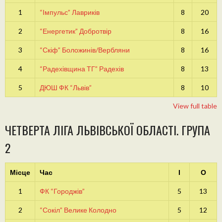
1
“Імпульс” Лавриків
8
20
2
“Енергетик” Добротвір
8
16
3
“Скіф” Боложинів/Вербляни
8
16
4
“Радехівщина ТГ” Радехів
8
13
5
ДЮШ ФК “Львів”
8
10
View full table
ЧЕТВЕРТА ЛІГА ЛЬВІВСЬКОЇ ОБЛАСТІ. ГРУПА
2
Місце
Час
І
О
1
ФК “Городжів”
5
13
2
“Сокіл” Велике Колодно
5
12