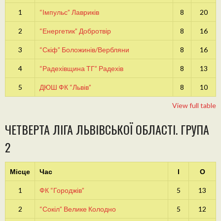
1
“Імпульс” Лавриків
8
20
2
“Енергетик” Добротвір
8
16
3
“Скіф” Боложинів/Вербляни
8
16
4
“Радехівщина ТГ” Радехів
8
13
5
ДЮШ ФК “Львів”
8
10
View full table
ЧЕТВЕРТА ЛІГА ЛЬВІВСЬКОЇ ОБЛАСТІ. ГРУПА
2
Місце
Час
І
О
1
ФК “Городжів”
5
13
2
“Сокіл” Велике Колодно
5
12