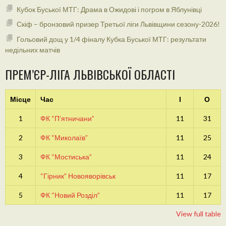
Кубок Буської МТГ: Драма в Ожидові і погром в Яблунівці
Скіф – бронзовий призер Третьої ліги Львівщини сезону-2026!
Гольовий дощ у 1/4 фіналу Кубка Буської МТГ: результати
недільних матчів
ПРЕМ’ЄР-ЛІГА ЛЬВІВСЬКОЇ ОБЛАСТІ
Місце
Час
І
О
1
ФК “П’ятничани”
11
31
2
ФК “Миколаїв”
11
25
3
ФК “Мостиська”
11
24
4
“Гірник” Новояворівськ
11
17
5
ФК “Новий Розділ”
11
17
View full table