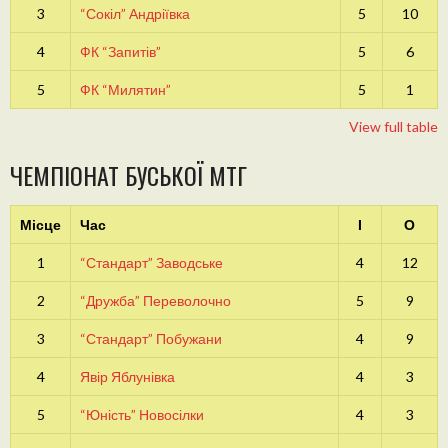
3
“Сокіл” Андріївка
5
10
4
ФК “Запитів”
5
6
5
ФК “Милятин”
5
1
View full table
ЧЕМПІОНАТ БУСЬКОЇ МТГ
Місце
Час
І
О
1
“Стандарт” Заводське
4
12
2
“Дружба” Переволочно
5
9
3
“Стандарт” Побужани
4
9
4
Явір Яблунівка
4
3
5
“Юність” Новосілки
4
3