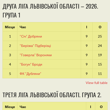
ДРУГА ЛІГА ЛЬВІВСЬКОЇ ОБЛАСТІ – 2026.
ГРУПА 1
Місце
Час
І
О
1
“Січ” Добряни
9
25
2
“Берізка” Підберізці
9
24
3
“Говерла” Вороняки
9
19
4
“Богун” Броди
9
15
5
ФК “Дубляни”
9
11
View full table
ТРЕТЯ ЛІГА ЛЬВІВСЬКОЇ ОБЛАСТІ. ГРУПА 2.
Місце
Час
І
О