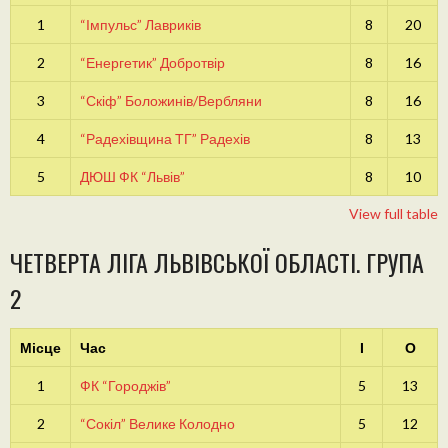
1
“Імпульс” Лавриків
8
20
2
“Енергетик” Добротвір
8
16
3
“Скіф” Боложинів/Вербляни
8
16
4
“Радехівщина ТГ” Радехів
8
13
5
ДЮШ ФК “Львів”
8
10
View full table
ЧЕТВЕРТА ЛІГА ЛЬВІВСЬКОЇ ОБЛАСТІ. ГРУПА
2
Місце
Час
І
О
1
ФК “Городжів”
5
13
2
“Сокіл” Велике Колодно
5
12