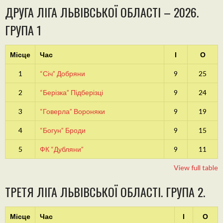
ДРУГА ЛІГА ЛЬВІВСЬКОЇ ОБЛАСТІ – 2026.
ГРУПА 1
Місце
Час
І
О
1
“Січ” Добряни
9
25
2
“Берізка” Підберізці
9
24
3
“Говерла” Вороняки
9
19
4
“Богун” Броди
9
15
5
ФК “Дубляни”
9
11
View full table
ТРЕТЯ ЛІГА ЛЬВІВСЬКОЇ ОБЛАСТІ. ГРУПА 2.
Місце
Час
І
О