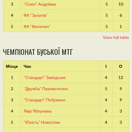
3
“Сокіл” Андріївка
5
10
4
ФК “Запитів”
5
6
5
ФК “Милятин”
5
1
View full table
ЧЕМПІОНАТ БУСЬКОЇ МТГ
Місце
Час
І
О
1
“Стандарт” Заводське
4
12
2
“Дружба” Переволочно
5
9
3
“Стандарт” Побужани
4
9
4
Явір Яблунівка
4
3
5
“Юність” Новосілки
4
3