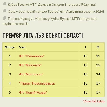
Кубок Буської МТГ: Драма в Ожидові і погром в Яблунівці
Скіф – бронзовий призер Третьої ліги Львівщини сезону-2026!
Гольовий дощ у 1/4 фіналу Кубка Буської МТГ: результати
недільних матчів
ПРЕМ’ЄР-ЛІГА ЛЬВІВСЬКОЇ ОБЛАСТІ
Місце
Час
І
О
1
ФК “П’ятничани”
11
31
2
ФК “Миколаїв”
11
25
3
ФК “Мостиська”
11
24
4
“Гірник” Новояворівськ
11
17
5
ФК “Новий Розділ”
11
17
View full table