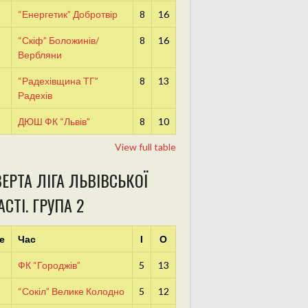
“Енергетик” Добротвір
8
16
“Скіф” Боложинів/
8
16
Вербляни
“Радехівщина ТГ”
8
13
Радехів
ДЮШ ФК “Львів”
8
10
View full table
ЕРТА ЛІГА ЛЬВІВСЬКОЇ
СТІ. ГРУПА 2
е
Час
І
О
ФК “Городжів”
5
13
“Сокіл” Велике Колодно
5
12