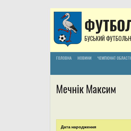
Skip
to
content
ФУТБОЛ
БУСЬКИЙ ФУТБОЛЬ
ГОЛОВНА
НОВИНИ
ЧЕМПІОНАТ ОБЛАСТІ
Мечнік Максим
Дата народження