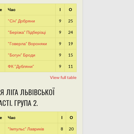
е
Час
І
О
“Січ” Добряни
9
25
“Берізка” Підберізці
9
24
“Говерла” Вороняки
9
19
“Богун” Броди
9
15
ФК “Дубляни”
9
11
View full table
Я ЛІГА ЛЬВІВСЬКОЇ
СТІ. ГРУПА 2.
е
Час
І
О
“Імпульс” Лавриків
8
20