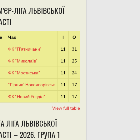
’ЄР-ЛІГА ЛЬВІВСЬКОЇ
АСТІ
е
Час
І
О
ФК “П’ятничани”
11
31
ФК “Миколаїв”
11
25
ФК “Мостиська”
11
24
“Гірник” Новояворівськ
11
17
ФК “Новий Розділ”
11
17
View full table
А ЛІГА ЛЬВІВСЬКОЇ
СТІ – 2026. ГРУПА 1