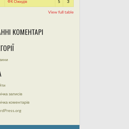
ФК Ожидів
5
3
View full table
АННІ КОМЕНТАРІ
ГОРІЇ
вини
А
йти
ічка записів
ічка коментарів
rdPress.org