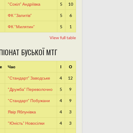
“Сокіл” Андріївка
5
10
ФК “Запитів”
5
6
ФК “Милятин”
5
1
View full table
ПІОНАТ БУСЬКОЇ МТГ
е
Час
І
О
“Стандарт” Заводське
4
12
“Дружба” Переволочно
5
9
“Стандарт” Побужани
4
9
Явір Яблунівка
4
3
“Юність” Новосілки
4
3