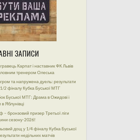
АВНІ ЗАПИСИ
гравець Карпат і наставник ФК Львів
оловним тренером Олеська
гром та напружена дуель: результати
 1/2 фіналу Кубка Буської МТГ
ок Буської МТГ: Драма в Ожидові і
 в Яблунівці
ф – бронзовий призер Третьої ліги
ини сезону-2026!
ьовий дощ у 1/4 фіналу Кубка Буської
езультати недільних матчів