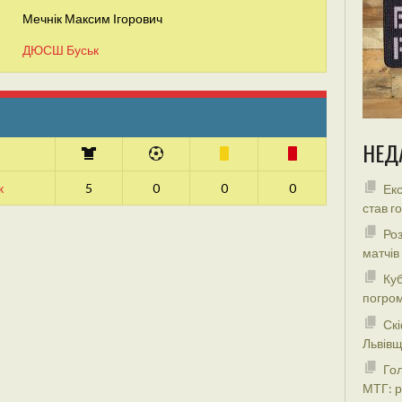
Мечнік Максим Ігорович
ДЮСШ Буськ
НЕД
к
5
0
0
0
Екс
став г
Роз
матчів
Куб
погром
Скі
Львівщ
Гол
МТГ: р