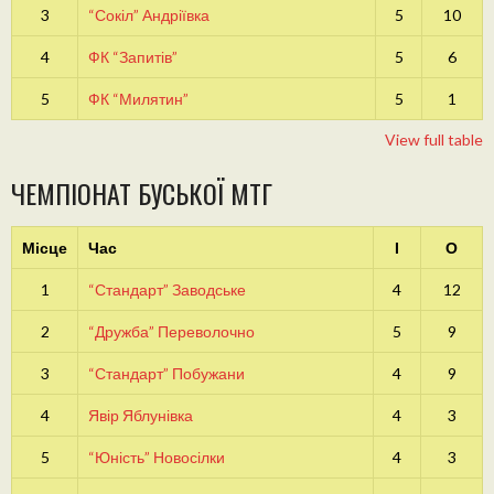
3
“Сокіл” Андріївка
5
10
4
ФК “Запитів”
5
6
5
ФК “Милятин”
5
1
View full table
ЧЕМПІОНАТ БУСЬКОЇ МТГ
Місце
Час
І
О
1
“Стандарт” Заводське
4
12
2
“Дружба” Переволочно
5
9
3
“Стандарт” Побужани
4
9
4
Явір Яблунівка
4
3
5
“Юність” Новосілки
4
3