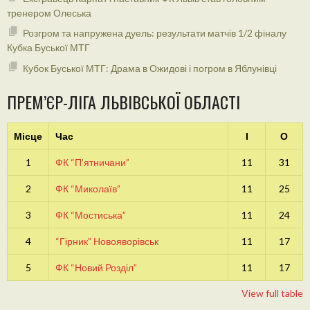
тренером Олеська
Розгром та напружена дуель: результати матчів 1/2 фіналу
Кубка Буської МТГ
Кубок Буської МТГ: Драма в Ожидові і погром в Яблунівці
ПРЕМ’ЄР-ЛІГА ЛЬВІВСЬКОЇ ОБЛАСТІ
Місце
Час
І
О
1
ФК “П’ятничани”
11
31
2
ФК “Миколаїв”
11
25
3
ФК “Мостиська”
11
24
4
“Гірник” Новояворівськ
11
17
5
ФК “Новий Розділ”
11
17
View full table