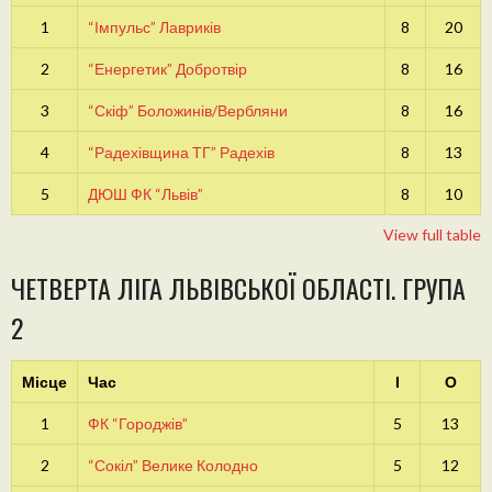
1
“Імпульс” Лавриків
8
20
2
“Енергетик” Добротвір
8
16
3
“Скіф” Боложинів/Вербляни
8
16
4
“Радехівщина ТГ” Радехів
8
13
5
ДЮШ ФК “Львів”
8
10
View full table
ЧЕТВЕРТА ЛІГА ЛЬВІВСЬКОЇ ОБЛАСТІ. ГРУПА
2
Місце
Час
І
О
1
ФК “Городжів”
5
13
2
“Сокіл” Велике Колодно
5
12