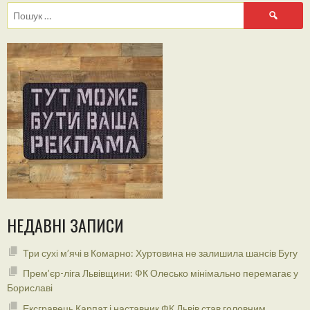
Пошук:
НЕДАВНІ ЗАПИСИ
Три сухі м’ячі в Комарно: Хуртовина не залишила шансів Бугу
Прем’єр-ліга Львівщини: ФК Олесько мінімально перемагає у
Бориславі
Ексгравець Карпат і наставник ФК Львів став головним