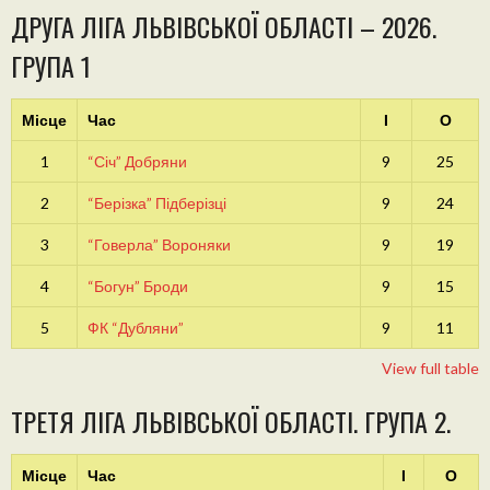
ДРУГА ЛІГА ЛЬВІВСЬКОЇ ОБЛАСТІ – 2026.
ГРУПА 1
Місце
Час
І
О
1
“Січ” Добряни
9
25
2
“Берізка” Підберізці
9
24
3
“Говерла” Вороняки
9
19
4
“Богун” Броди
9
15
5
ФК “Дубляни”
9
11
View full table
ТРЕТЯ ЛІГА ЛЬВІВСЬКОЇ ОБЛАСТІ. ГРУПА 2.
Місце
Час
І
О