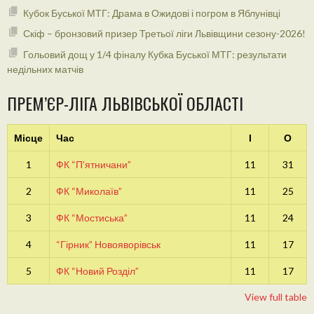
Кубок Буської МТГ: Драма в Ожидові і погром в Яблунівці
Скіф – бронзовий призер Третьої ліги Львівщини сезону-2026!
Гольовий дощ у 1/4 фіналу Кубка Буської МТГ: результати
недільних матчів
ПРЕМ’ЄР-ЛІГА ЛЬВІВСЬКОЇ ОБЛАСТІ
Місце
Час
І
О
1
ФК “П’ятничани”
11
31
2
ФК “Миколаїв”
11
25
3
ФК “Мостиська”
11
24
4
“Гірник” Новояворівськ
11
17
5
ФК “Новий Розділ”
11
17
View full table