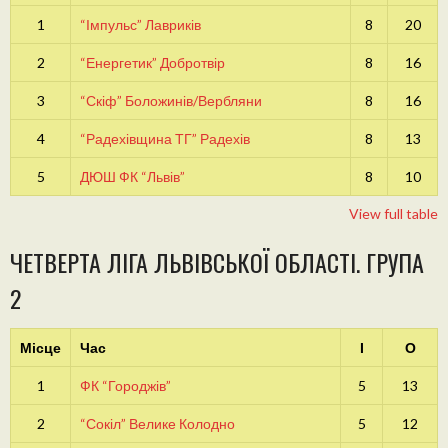
1
“Імпульс” Лавриків
8
20
2
“Енергетик” Добротвір
8
16
3
“Скіф” Боложинів/Вербляни
8
16
4
“Радехівщина ТГ” Радехів
8
13
5
ДЮШ ФК “Львів”
8
10
View full table
ЧЕТВЕРТА ЛІГА ЛЬВІВСЬКОЇ ОБЛАСТІ. ГРУПА
2
Місце
Час
І
О
1
ФК “Городжів”
5
13
2
“Сокіл” Велике Колодно
5
12