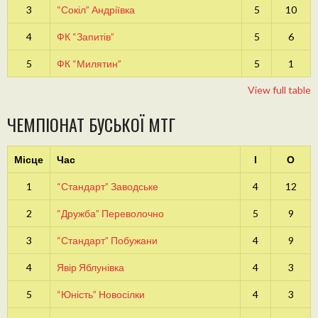
3
“Сокіл” Андріївка
5
10
4
ФК “Запитів”
5
6
5
ФК “Милятин”
5
1
View full table
ЧЕМПІОНАТ БУСЬКОЇ МТГ
Місце
Час
І
О
1
“Стандарт” Заводське
4
12
2
“Дружба” Переволочно
5
9
3
“Стандарт” Побужани
4
9
4
Явір Яблунівка
4
3
5
“Юність” Новосілки
4
3