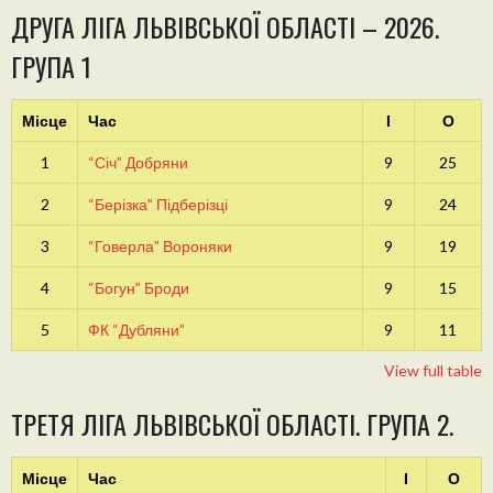
ДРУГА ЛІГА ЛЬВІВСЬКОЇ ОБЛАСТІ – 2026.
ГРУПА 1
Місце
Час
І
О
1
“Січ” Добряни
9
25
2
“Берізка” Підберізці
9
24
3
“Говерла” Вороняки
9
19
4
“Богун” Броди
9
15
5
ФК “Дубляни”
9
11
View full table
ТРЕТЯ ЛІГА ЛЬВІВСЬКОЇ ОБЛАСТІ. ГРУПА 2.
Місце
Час
І
О