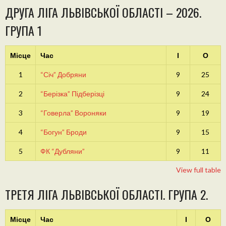
ДРУГА ЛІГА ЛЬВІВСЬКОЇ ОБЛАСТІ – 2026.
ГРУПА 1
Місце
Час
І
О
1
“Січ” Добряни
9
25
2
“Берізка” Підберізці
9
24
3
“Говерла” Вороняки
9
19
4
“Богун” Броди
9
15
5
ФК “Дубляни”
9
11
View full table
ТРЕТЯ ЛІГА ЛЬВІВСЬКОЇ ОБЛАСТІ. ГРУПА 2.
Місце
Час
І
О