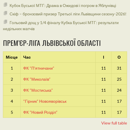
Кубок Буської МТГ: Драма в Ожидові і погром в Яблунівці
Скіф – бронзовий призер Третьої ліги Львівщини сезону-2026!
Гольовий дощ у 1/4 фіналу Кубка Буської МТГ: результати
недільних матчів
ПРЕМ’ЄР-ЛІГА ЛЬВІВСЬКОЇ ОБЛАСТІ
Місце
Час
І
О
1
ФК “П’ятничани”
11
31
2
ФК “Миколаїв”
11
25
3
ФК “Мостиська”
11
24
4
“Гірник” Новояворівськ
11
17
5
ФК “Новий Розділ”
11
17
View full table