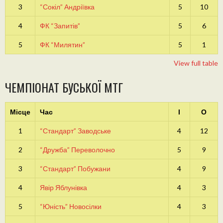
3
“Сокіл” Андріївка
5
10
4
ФК “Запитів”
5
6
5
ФК “Милятин”
5
1
View full table
ЧЕМПІОНАТ БУСЬКОЇ МТГ
Місце
Час
І
О
1
“Стандарт” Заводське
4
12
2
“Дружба” Переволочно
5
9
3
“Стандарт” Побужани
4
9
4
Явір Яблунівка
4
3
5
“Юність” Новосілки
4
3