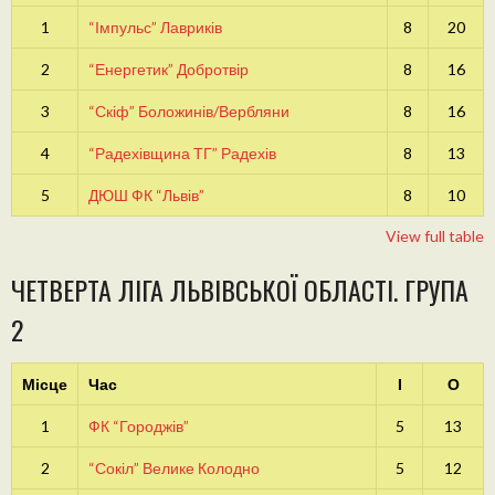
1
“Імпульс” Лавриків
8
20
2
“Енергетик” Добротвір
8
16
3
“Скіф” Боложинів/Вербляни
8
16
4
“Радехівщина ТГ” Радехів
8
13
5
ДЮШ ФК “Львів”
8
10
View full table
ЧЕТВЕРТА ЛІГА ЛЬВІВСЬКОЇ ОБЛАСТІ. ГРУПА
2
Місце
Час
І
О
1
ФК “Городжів”
5
13
2
“Сокіл” Велике Колодно
5
12