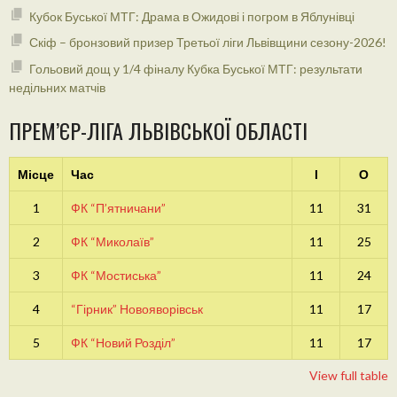
Кубок Буської МТГ: Драма в Ожидові і погром в Яблунівці
Скіф – бронзовий призер Третьої ліги Львівщини сезону-2026!
Гольовий дощ у 1/4 фіналу Кубка Буської МТГ: результати
недільних матчів
ПРЕМ’ЄР-ЛІГА ЛЬВІВСЬКОЇ ОБЛАСТІ
Місце
Час
І
О
1
ФК “П’ятничани”
11
31
2
ФК “Миколаїв”
11
25
3
ФК “Мостиська”
11
24
4
“Гірник” Новояворівськ
11
17
5
ФК “Новий Розділ”
11
17
View full table