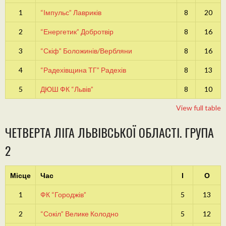
1
“Імпульс” Лавриків
8
20
2
“Енергетик” Добротвір
8
16
3
“Скіф” Боложинів/Вербляни
8
16
4
“Радехівщина ТГ” Радехів
8
13
5
ДЮШ ФК “Львів”
8
10
View full table
ЧЕТВЕРТА ЛІГА ЛЬВІВСЬКОЇ ОБЛАСТІ. ГРУПА
2
Місце
Час
І
О
1
ФК “Городжів”
5
13
2
“Сокіл” Велике Колодно
5
12