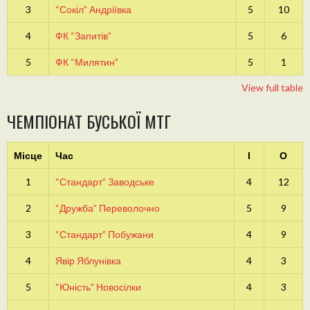
3
“Сокіл” Андріївка
5
10
4
ФК “Запитів”
5
6
5
ФК “Милятин”
5
1
View full table
ЧЕМПІОНАТ БУСЬКОЇ МТГ
Місце
Час
І
О
1
“Стандарт” Заводське
4
12
2
“Дружба” Переволочно
5
9
3
“Стандарт” Побужани
4
9
4
Явір Яблунівка
4
3
5
“Юність” Новосілки
4
3