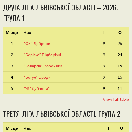
ДРУГА ЛІГА ЛЬВІВСЬКОЇ ОБЛАСТІ – 2026.
ГРУПА 1
Місце
Час
І
О
1
“Січ” Добряни
9
25
2
“Берізка” Підберізці
9
24
3
“Говерла” Вороняки
9
19
4
“Богун” Броди
9
15
5
ФК “Дубляни”
9
11
View full table
ТРЕТЯ ЛІГА ЛЬВІВСЬКОЇ ОБЛАСТІ. ГРУПА 2.
Місце
Час
І
О