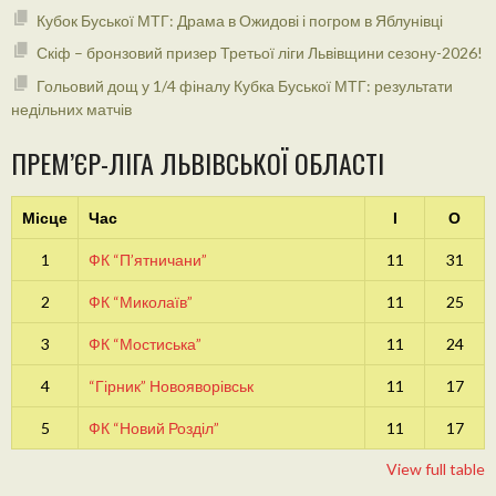
Кубок Буської МТГ: Драма в Ожидові і погром в Яблунівці
Скіф – бронзовий призер Третьої ліги Львівщини сезону-2026!
Гольовий дощ у 1/4 фіналу Кубка Буської МТГ: результати
недільних матчів
ПРЕМ’ЄР-ЛІГА ЛЬВІВСЬКОЇ ОБЛАСТІ
Місце
Час
І
О
1
ФК “П’ятничани”
11
31
2
ФК “Миколаїв”
11
25
3
ФК “Мостиська”
11
24
4
“Гірник” Новояворівськ
11
17
5
ФК “Новий Розділ”
11
17
View full table