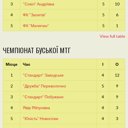
3
“Сокіл” Андріївка
5
10
4
ФК “Запитів”
5
6
5
ФК “Милятин”
5
1
View full table
ЧЕМПІОНАТ БУСЬКОЇ МТГ
Місце
Час
І
О
1
“Стандарт” Заводське
4
12
2
“Дружба” Переволочно
5
9
3
“Стандарт” Побужани
4
9
4
Явір Яблунівка
4
3
5
“Юність” Новосілки
4
3