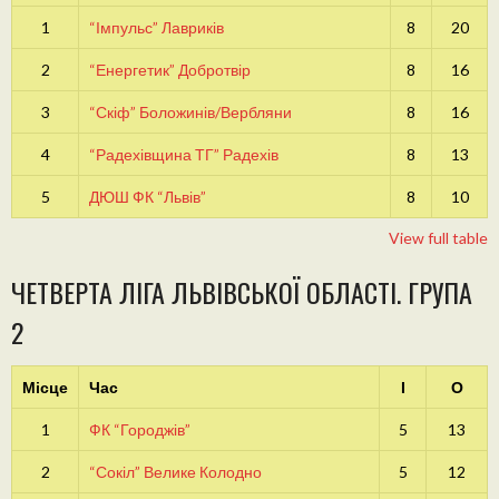
1
“Імпульс” Лавриків
8
20
2
“Енергетик” Добротвір
8
16
3
“Скіф” Боложинів/Вербляни
8
16
4
“Радехівщина ТГ” Радехів
8
13
5
ДЮШ ФК “Львів”
8
10
View full table
ЧЕТВЕРТА ЛІГА ЛЬВІВСЬКОЇ ОБЛАСТІ. ГРУПА
2
Місце
Час
І
О
1
ФК “Городжів”
5
13
2
“Сокіл” Велике Колодно
5
12