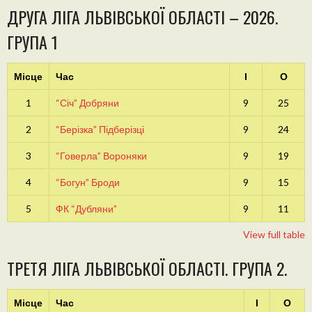
ДРУГА ЛІГА ЛЬВІВСЬКОЇ ОБЛАСТІ – 2026.
ГРУПА 1
Місце
Час
І
О
1
“Січ” Добряни
9
25
2
“Берізка” Підберізці
9
24
3
“Говерла” Вороняки
9
19
4
“Богун” Броди
9
15
5
ФК “Дубляни”
9
11
View full table
ТРЕТЯ ЛІГА ЛЬВІВСЬКОЇ ОБЛАСТІ. ГРУПА 2.
Місце
Час
І
О