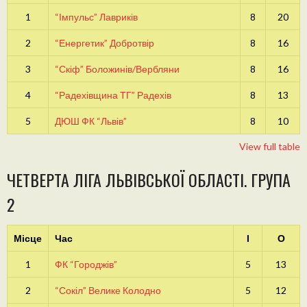
1
“Імпульс” Лавриків
8
20
2
“Енергетик” Добротвір
8
16
3
“Скіф” Боложинів/Вербляни
8
16
4
“Радехівщина ТГ” Радехів
8
13
5
ДЮШ ФК “Львів”
8
10
View full table
ЧЕТВЕРТА ЛІГА ЛЬВІВСЬКОЇ ОБЛАСТІ. ГРУПА
2
Місце
Час
І
О
1
ФК “Городжів”
5
13
2
“Сокіл” Велике Колодно
5
12