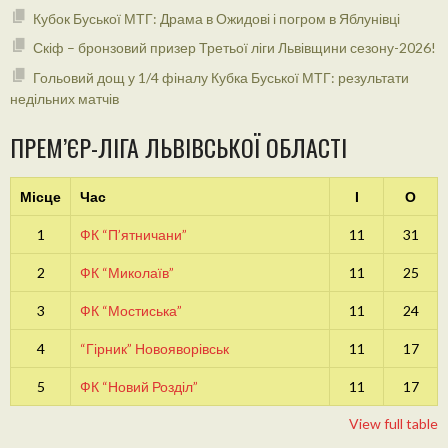
Кубок Буської МТГ: Драма в Ожидові і погром в Яблунівці
Скіф – бронзовий призер Третьої ліги Львівщини сезону-2026!
Гольовий дощ у 1/4 фіналу Кубка Буської МТГ: результати
недільних матчів
ПРЕМ’ЄР-ЛІГА ЛЬВІВСЬКОЇ ОБЛАСТІ
Місце
Час
І
О
1
ФК “П’ятничани”
11
31
2
ФК “Миколаїв”
11
25
3
ФК “Мостиська”
11
24
4
“Гірник” Новояворівськ
11
17
5
ФК “Новий Розділ”
11
17
View full table