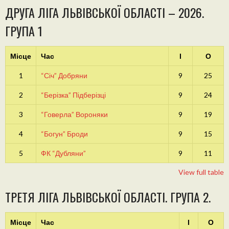
ДРУГА ЛІГА ЛЬВІВСЬКОЇ ОБЛАСТІ – 2026.
ГРУПА 1
Місце
Час
І
О
1
“Січ” Добряни
9
25
2
“Берізка” Підберізці
9
24
3
“Говерла” Вороняки
9
19
4
“Богун” Броди
9
15
5
ФК “Дубляни”
9
11
View full table
ТРЕТЯ ЛІГА ЛЬВІВСЬКОЇ ОБЛАСТІ. ГРУПА 2.
Місце
Час
І
О