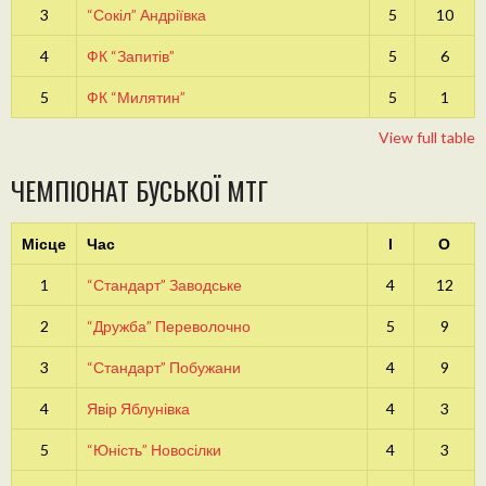
3
“Сокіл” Андріївка
5
10
4
ФК “Запитів”
5
6
5
ФК “Милятин”
5
1
View full table
ЧЕМПІОНАТ БУСЬКОЇ МТГ
Місце
Час
І
О
1
“Стандарт” Заводське
4
12
2
“Дружба” Переволочно
5
9
3
“Стандарт” Побужани
4
9
4
Явір Яблунівка
4
3
5
“Юність” Новосілки
4
3