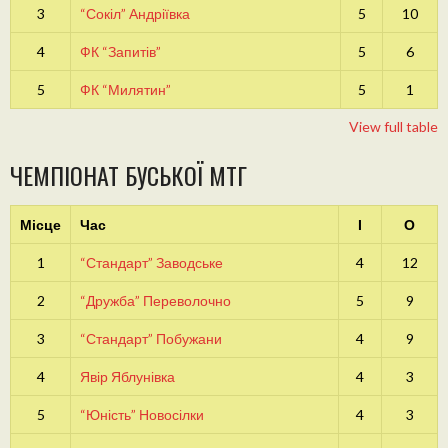
3
“Сокіл” Андріївка
5
10
4
ФК “Запитів”
5
6
5
ФК “Милятин”
5
1
View full table
ЧЕМПІОНАТ БУСЬКОЇ МТГ
Місце
Час
І
О
1
“Стандарт” Заводське
4
12
2
“Дружба” Переволочно
5
9
3
“Стандарт” Побужани
4
9
4
Явір Яблунівка
4
3
5
“Юність” Новосілки
4
3