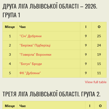
ДРУГА ЛІГА ЛЬВІВСЬКОЇ ОБЛАСТІ – 2026.
ГРУПА 1
Місце
Час
І
О
1
“Січ” Добряни
9
25
2
“Берізка” Підберізці
9
24
3
“Говерла” Вороняки
9
19
4
“Богун” Броди
9
15
5
ФК “Дубляни”
9
11
View full table
ТРЕТЯ ЛІГА ЛЬВІВСЬКОЇ ОБЛАСТІ. ГРУПА 2.
Місце
Час
І
О