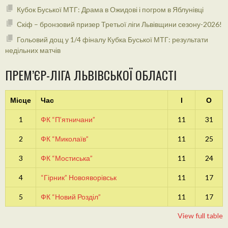
Кубок Буської МТГ: Драма в Ожидові і погром в Яблунівці
Скіф – бронзовий призер Третьої ліги Львівщини сезону-2026!
Гольовий дощ у 1/4 фіналу Кубка Буської МТГ: результати
недільних матчів
ПРЕМ’ЄР-ЛІГА ЛЬВІВСЬКОЇ ОБЛАСТІ
Місце
Час
І
О
1
ФК “П’ятничани”
11
31
2
ФК “Миколаїв”
11
25
3
ФК “Мостиська”
11
24
4
“Гірник” Новояворівськ
11
17
5
ФК “Новий Розділ”
11
17
View full table