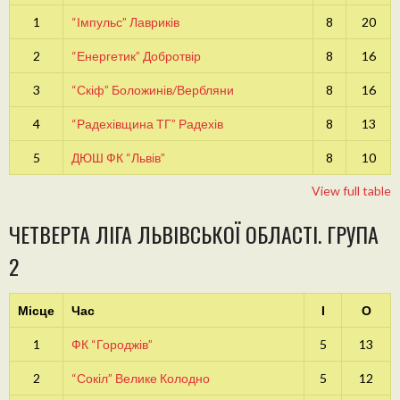
1
“Імпульс” Лавриків
8
20
2
“Енергетик” Добротвір
8
16
3
“Скіф” Боложинів/Вербляни
8
16
4
“Радехівщина ТГ” Радехів
8
13
5
ДЮШ ФК “Львів”
8
10
View full table
ЧЕТВЕРТА ЛІГА ЛЬВІВСЬКОЇ ОБЛАСТІ. ГРУПА
2
Місце
Час
І
О
1
ФК “Городжів”
5
13
2
“Сокіл” Велике Колодно
5
12