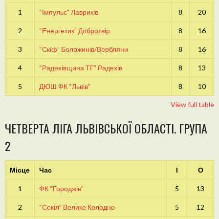
1
“Імпульс” Лавриків
8
20
2
“Енергетик” Добротвір
8
16
3
“Скіф” Боложинів/Вербляни
8
16
4
“Радехівщина ТГ” Радехів
8
13
5
ДЮШ ФК “Львів”
8
10
View full table
ЧЕТВЕРТА ЛІГА ЛЬВІВСЬКОЇ ОБЛАСТІ. ГРУПА
2
Місце
Час
І
О
1
ФК “Городжів”
5
13
2
“Сокіл” Велике Колодно
5
12