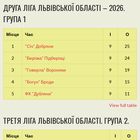
ДРУГА ЛІГА ЛЬВІВСЬКОЇ ОБЛАСТІ – 2026.
ГРУПА 1
Місце
Час
І
О
1
“Січ” Добряни
9
25
2
“Берізка” Підберізці
9
24
3
“Говерла” Вороняки
9
19
4
“Богун” Броди
9
15
5
ФК “Дубляни”
9
11
View full table
ТРЕТЯ ЛІГА ЛЬВІВСЬКОЇ ОБЛАСТІ. ГРУПА 2.
Місце
Час
І
О