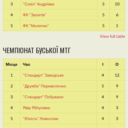
3
“Сокіл” Андріївка
5
10
4
ФК “Запитів”
5
6
5
ФК “Милятин”
5
1
View full table
ЧЕМПІОНАТ БУСЬКОЇ МТГ
Місце
Час
І
О
1
“Стандарт” Заводське
4
12
2
“Дружба” Переволочно
5
9
3
“Стандарт” Побужани
4
9
4
Явір Яблунівка
4
3
5
“Юність” Новосілки
4
3