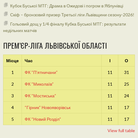
Кубок Буської МТГ: Драма в Ожидові і погром в Яблунівці
Скіф – бронзовий призер Третьої ліги Львівщини сезону-2026!
Гольовий дощ у 1/4 фіналу Кубка Буської МТГ: результати
недільних матчів
ПРЕМ’ЄР-ЛІГА ЛЬВІВСЬКОЇ ОБЛАСТІ
Місце
Час
І
О
1
ФК “П’ятничани”
11
31
2
ФК “Миколаїв”
11
25
3
ФК “Мостиська”
11
24
4
“Гірник” Новояворівськ
11
17
5
ФК “Новий Розділ”
11
17
View full table