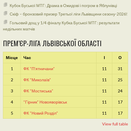
Кубок Буської МТГ: Драма в Ожидові і погром в Яблунівці
Скіф – бронзовий призер Третьої ліги Львівщини сезону-2026!
Гольовий дощ у 1/4 фіналу Кубка Буської МТГ: результати
недільних матчів
ПРЕМ’ЄР-ЛІГА ЛЬВІВСЬКОЇ ОБЛАСТІ
Місце
Час
І
О
1
ФК “П’ятничани”
11
31
2
ФК “Миколаїв”
11
25
3
ФК “Мостиська”
11
24
4
“Гірник” Новояворівськ
11
17
5
ФК “Новий Розділ”
11
17
View full table