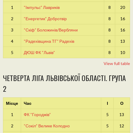
1
“Імпульс” Лавриків
8
20
2
“Енергетик” Добротвір
8
16
3
“Скіф” Боложинів/Вербляни
8
16
4
“Радехівщина ТГ” Радехів
8
13
5
ДЮШ ФК “Львів”
8
10
View full table
ЧЕТВЕРТА ЛІГА ЛЬВІВСЬКОЇ ОБЛАСТІ. ГРУПА
2
Місце
Час
І
О
1
ФК “Городжів”
5
13
2
“Сокіл” Велике Колодно
5
12