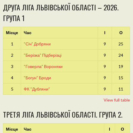
ДРУГА ЛІГА ЛЬВІВСЬКОЇ ОБЛАСТІ – 2026.
ГРУПА 1
Місце
Час
І
О
1
“Січ” Добряни
9
25
2
“Берізка” Підберізці
9
24
3
“Говерла” Вороняки
9
19
4
“Богун” Броди
9
15
5
ФК “Дубляни”
9
11
View full table
ТРЕТЯ ЛІГА ЛЬВІВСЬКОЇ ОБЛАСТІ. ГРУПА 2.
Місце
Час
І
О