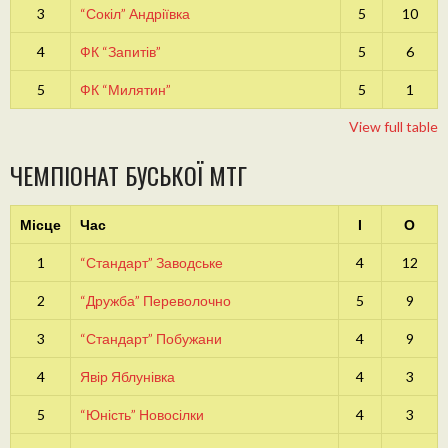
3
“Сокіл” Андріївка
5
10
4
ФК “Запитів”
5
6
5
ФК “Милятин”
5
1
View full table
ЧЕМПІОНАТ БУСЬКОЇ МТГ
Місце
Час
І
О
1
“Стандарт” Заводське
4
12
2
“Дружба” Переволочно
5
9
3
“Стандарт” Побужани
4
9
4
Явір Яблунівка
4
3
5
“Юність” Новосілки
4
3