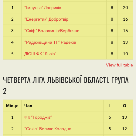
1
“Імпульс” Лавриків
8
20
2
“Енергетик” Добротвір
8
16
3
“Скіф” Боложинів/Вербляни
8
16
4
“Радехівщина ТГ” Радехів
8
13
5
ДЮШ ФК “Львів”
8
10
View full table
ЧЕТВЕРТА ЛІГА ЛЬВІВСЬКОЇ ОБЛАСТІ. ГРУПА
2
Місце
Час
І
О
1
ФК “Городжів”
5
13
2
“Сокіл” Велике Колодно
5
12