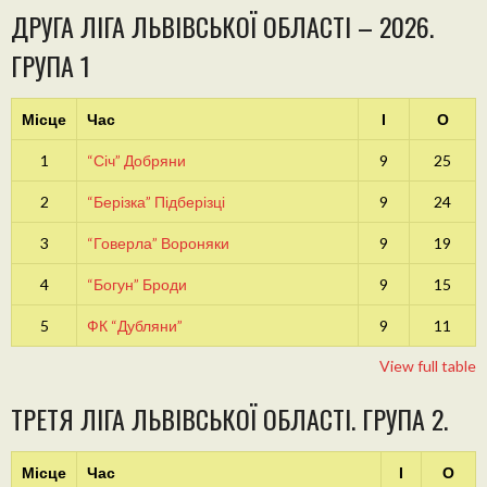
ДРУГА ЛІГА ЛЬВІВСЬКОЇ ОБЛАСТІ – 2026.
ГРУПА 1
Місце
Час
І
О
1
“Січ” Добряни
9
25
2
“Берізка” Підберізці
9
24
3
“Говерла” Вороняки
9
19
4
“Богун” Броди
9
15
5
ФК “Дубляни”
9
11
View full table
ТРЕТЯ ЛІГА ЛЬВІВСЬКОЇ ОБЛАСТІ. ГРУПА 2.
Місце
Час
І
О