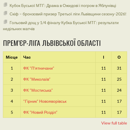
Кубок Буської МТГ: Драма в Ожидові і погром в Яблунівці
Скіф – бронзовий призер Третьої ліги Львівщини сезону-2026!
Гольовий дощ у 1/4 фіналу Кубка Буської МТГ: результати
недільних матчів
ПРЕМ’ЄР-ЛІГА ЛЬВІВСЬКОЇ ОБЛАСТІ
Місце
Час
І
О
1
ФК “П’ятничани”
11
31
2
ФК “Миколаїв”
11
25
3
ФК “Мостиська”
11
24
4
“Гірник” Новояворівськ
11
17
5
ФК “Новий Розділ”
11
17
View full table