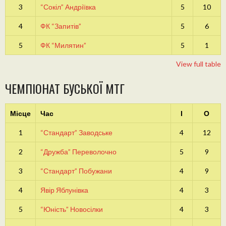
3
“Сокіл” Андріївка
5
10
4
ФК “Запитів”
5
6
5
ФК “Милятин”
5
1
View full table
ЧЕМПІОНАТ БУСЬКОЇ МТГ
Місце
Час
І
О
1
“Стандарт” Заводське
4
12
2
“Дружба” Переволочно
5
9
3
“Стандарт” Побужани
4
9
4
Явір Яблунівка
4
3
5
“Юність” Новосілки
4
3