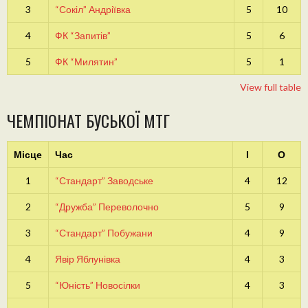
3
“Сокіл” Андріївка
5
10
4
ФК “Запитів”
5
6
5
ФК “Милятин”
5
1
View full table
ЧЕМПІОНАТ БУСЬКОЇ МТГ
Місце
Час
І
О
1
“Стандарт” Заводське
4
12
2
“Дружба” Переволочно
5
9
3
“Стандарт” Побужани
4
9
4
Явір Яблунівка
4
3
5
“Юність” Новосілки
4
3