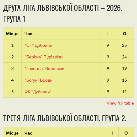
ДРУГА ЛІГА ЛЬВІВСЬКОЇ ОБЛАСТІ – 2026.
ГРУПА 1
Місце
Час
І
О
1
“Січ” Добряни
9
25
2
“Берізка” Підберізці
9
24
3
“Говерла” Вороняки
9
19
4
“Богун” Броди
9
15
5
ФК “Дубляни”
9
11
View full table
ТРЕТЯ ЛІГА ЛЬВІВСЬКОЇ ОБЛАСТІ. ГРУПА 2.
Місце
Час
І
О