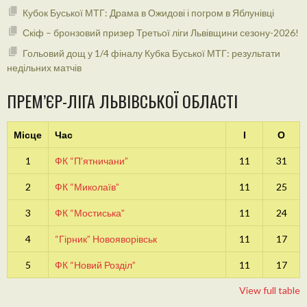
Кубок Буської МТГ: Драма в Ожидові і погром в Яблунівці
Скіф – бронзовий призер Третьої ліги Львівщини сезону-2026!
Гольовий дощ у 1/4 фіналу Кубка Буської МТГ: результати
недільних матчів
ПРЕМ’ЄР-ЛІГА ЛЬВІВСЬКОЇ ОБЛАСТІ
Місце
Час
І
О
1
ФК “П’ятничани”
11
31
2
ФК “Миколаїв”
11
25
3
ФК “Мостиська”
11
24
4
“Гірник” Новояворівськ
11
17
5
ФК “Новий Розділ”
11
17
View full table