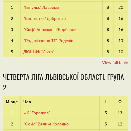
1
“Імпульс” Лавриків
8
20
2
“Енергетик” Добротвір
8
16
3
“Скіф” Боложинів/Вербляни
8
16
4
“Радехівщина ТГ” Радехів
8
13
5
ДЮШ ФК “Львів”
8
10
View full table
ЧЕТВЕРТА ЛІГА ЛЬВІВСЬКОЇ ОБЛАСТІ. ГРУПА
2
Місце
Час
І
О
1
ФК “Городжів”
5
13
2
“Сокіл” Велике Колодно
5
12